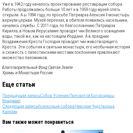
Уже в 1942 году началось проектирование реставрации собора.
Работы продолжались больше 10 лет и в 1959 году музей опять
открыли. А ы 1994 году, по просьбе Патриарха Алексия II монастырь
вернули церкви. Музей переехал, в обители появились насельники,
начались службы. С 2011 года, по благословению Патриарха
Кирилла, в Новом Иерусалиме проводят чин Великого освящения
воды, такой же, как на настоящем Иордане. А в праздник
Воздвижения Креста Господня проводят чин животворящего
Креста. Эти события и святыни монастыря, его необычная история
и схожесть с палестинскими местами поклонения привлекают
множество паломников.
Благотворительный Фонд Святая Земля
Храмы и Монастыри России
Еще статьи
Предыдущая запись
Собор Успения Пресвятой Богородицы,
Владимир
Следующая запись
Колокольня собора Николая Чудотворца,
Калязин
Вам также может понравиться