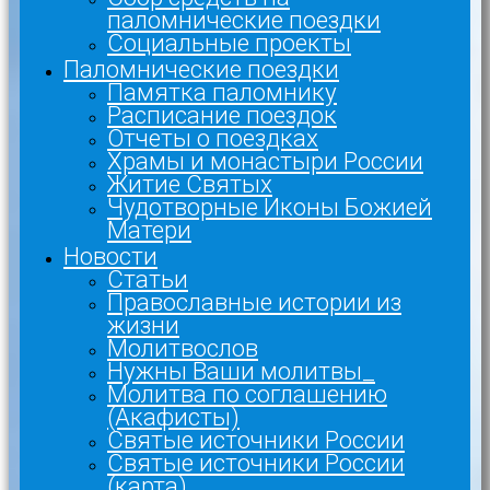
паломнические поездки
Социальные проекты
Паломнические поездки
Памятка паломнику
Расписание поездок
Отчеты о поездках
Храмы и монастыри России
Житие Святых
Чудотворные Иконы Божией
Матери
Новости
Статьи
Православные истории из
жизни
Молитвослов
Нужны Ваши молитвы_
Молитва по соглашению
(Акафисты)
Святые источники России
Святые источники России
(карта)