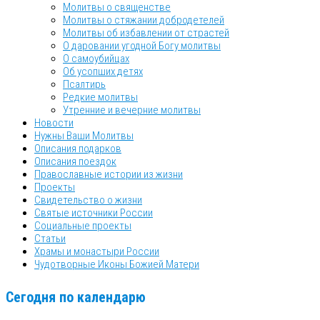
Молитвы о священстве
Молитвы о стяжании добродетелей
Молитвы об избавлении от страстей
О даровании угодной Богу молитвы
О самоубийцах
Об усопших детях
Псалтирь
Редкие молитвы
Утренние и вечерние молитвы
Новости
Нужны Ваши Молитвы
Описания подарков
Описания поездок
Православные истории из жизни
Проекты
Свидетельство о жизни
Святые источники России
Социальные проекты
Статьи
Храмы и монастыри России
Чудотворные Иконы Божией Матери
Сегодня по календарю