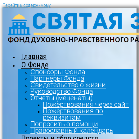
Перейти к содержимому
Главная
О Фонде
Спонсоры Фонда
Партнеры Фонда
Свидетельство о жизни
Руководство Фонда
Отчеты (меценаты)
Пожертвования через сайт
Пожертвования по
реквизитам
Попросить о помощи
Православный календарь
Проекты и сбор средств