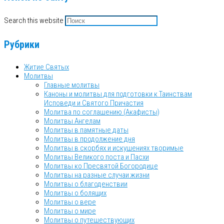
Search this website
Рубрики
Житие Святых
Молитвы
Главные молитвы
Каноны и молитвы для подготовки к Таинствам
Исповеди и Святого Причастия
Молитва по соглашению (Акафисты)
Молитвы Ангелам
Молитвы в памятные даты
Молитвы в продолжение дня
Молитвы в скорбях и искушениях творимые
Молитвы Великого поста и Пасхи
Молитвы ко Пресвятой Богородице
Молитвы на разные случаи жизни
Молитвы о благоденствии
Молитвы о болящих
Молитвы о вере
Молитвы о мире
Молитвы о путешествующих