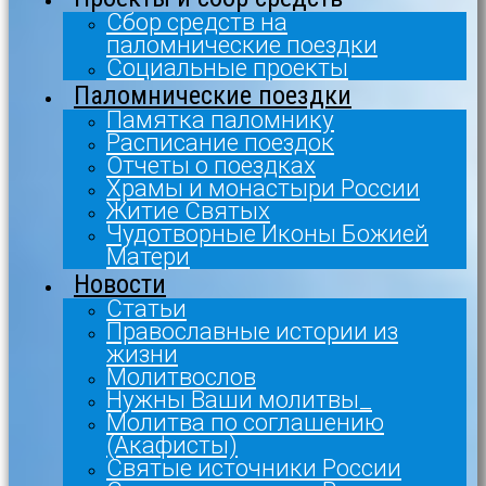
Сбор средств на
паломнические поездки
Социальные проекты
Паломнические поездки
Памятка паломнику
Расписание поездок
Отчеты о поездках
Храмы и монастыри России
Житие Святых
Чудотворные Иконы Божией
Матери
Новости
Статьи
Православные истории из
жизни
Молитвослов
Нужны Ваши молитвы_
Молитва по соглашению
(Акафисты)
Святые источники России