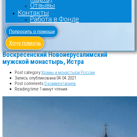
Отзывы
Контакты
Работа в Фонде
Попросить о помощи
Хочу помочь
Воскресенский Новоиерусалимский
мужской монастырь, Истра
Post category:
Храмы и монастыри России
Запись опубликована:
04.04.2021
Post comments:
0 комментариев
Reading time:
1 минут чтения