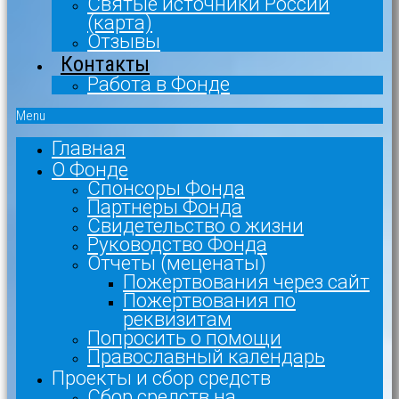
Святые источники России
(карта)
Отзывы
Контакты
Работа в Фонде
Menu
Главная
О Фонде
Спонсоры Фонда
Партнеры Фонда
Свидетельство о жизни
Руководство Фонда
Отчеты (меценаты)
Пожертвования через сайт
Пожертвования по
реквизитам
Попросить о помощи
Православный календарь
Проекты и сбор средств
Сбор средств на