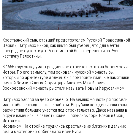
Крестьянский сын, ставший предстоятелем Русской Православной
Церкви, Патриарх Никон, как никто был уверен, что для мечты
преград не существует. А его мечтой было перенести на Русь
частичку Палестины.
В 1656 году он задумал грандиозное строительство на берегу реки
Истры. По его замыслу, там основали мужской монастырь,
который по архитектуре должен был повторить главные памятники
святой Земли. С легкой руки царя Алексея Михайловича,
Воскресенский монастырь стали называть Новым Иерусалимом.
Патриарх взялся за дело серьезно. На землях монастыря провели
масштабные ландшафтные работы. Вырубили лес, досыпали холм,
расчистили большие участки под строительство. Даже названия в
округе изменили на палестинские. Появились горы Елеон и Сион,
Истра стала
Иорданом. На стройке трудились крестьяне из ближних и дальних
сел, а мастеровых собирали по всей Руси.