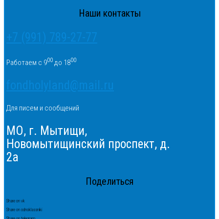
Наши контакты
+7 (991) 789-27-77
00
00
Работаем с 9
до 18
fondholyland@mail.ru
Для писем и сообщений
МО, г. Мытищи,
Новомытищинский проспект, д.
2а
Поделиться
Share on vk
Share on odnoklassniki
Share on telegram