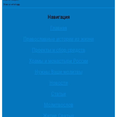
Share on whatsapp
Навигация
Главная
Православные истории из жизни
Проекты и сбор средств
Храмы и монастыри России
Нужны Ваши молитвы
Новости
Статьи
Молитвослов
Житие Святых