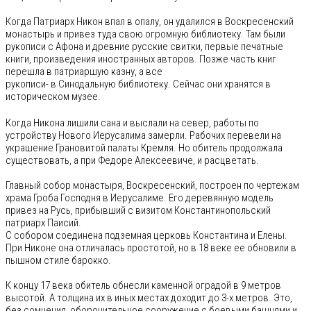
Когда Патриарх Никон впал в опалу, он удалился в Воскресенский
монастырь и привез туда свою огромную библиотеку. Там были
рукописи с Афона и древние русские свитки, первые печатные
книги, произведения иностранных авторов. Позже часть книг
перешла в патриаршую казну, а все
рукописи- в Синодальную библиотеку. Сейчас они хранятся в
историческом музее.
Когда Никона лишили сана и выслали на север, работы по
устройству Нового Иерусалима замерли. Рабочих перевели на
украшение Грановитой палаты Кремля. Но обитель продолжала
существовать, а при Федоре Алексеевиче, и расцветать.
Главный собор монастыря, Воскресенский, построен по чертежам
храма Гроба Господня в Иерусалиме. Его деревянную модель
привез на Русь, прибывший с визитом Константинопольский
патриарх Паисий.
С собором соединена подземная церковь Константина и Елены.
При Никоне она отличалась простотой, но в 18 веке ее обновили в
пышном стиле барокко.
К концу 17 века обитель обнесли каменной оградой в 9 метров
высотой. А толщина их в иных местах доходит до 3-х метров. Это,
без сомнения, оборонительное сооружение с боевыми башнями и