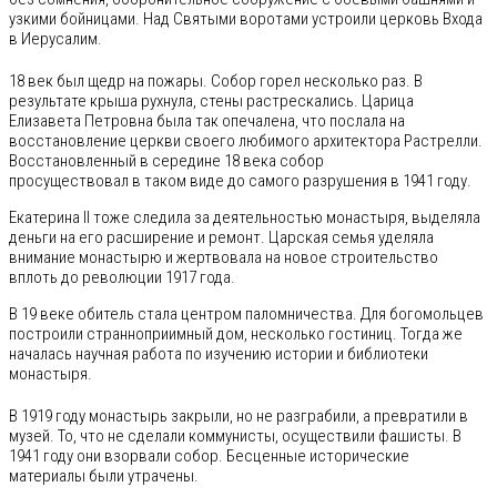
узкими бойницами. Над Святыми воротами устроили церковь Входа
в Иерусалим.
18 век был щедр на пожары. Собор горел несколько раз. В
результате крыша рухнула, стены растрескались. Царица
Елизавета Петровна была так опечалена, что послала на
восстановление церкви своего любимого архитектора Растрелли.
Восстановленный в середине 18 века собор
просуществовал в таком виде до самого разрушения в 1941 году.
Екатерина II тоже следила за деятельностью монастыря, выделяла
деньги на его расширение и ремонт. Царская семья уделяла
внимание монастырю и жертвовала на новое строительство
вплоть до революции 1917 года.
В 19 веке обитель стала центром паломничества. Для богомольцев
построили странноприимный дом, несколько гостиниц. Тогда же
началась научная работа по изучению истории и библиотеки
монастыря.
В 1919 году монастырь закрыли, но не разграбили, а превратили в
музей. То, что не сделали коммунисты, осуществили фашисты. В
1941 году они взорвали собор. Бесценные исторические
материалы были утрачены.