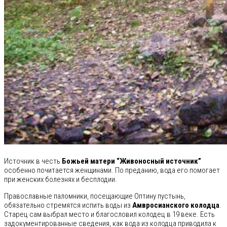
Источник в честь
Божьей матери “Живоносный источник”
особенно почитается женщинами. По преданию, вода его помогает
при женских болезнях и бесплодии.
Православные паломники, посещающие Оптину пустынь,
обязательно стремятся испить воды из
Амвросианского колодца
.
Старец сам выбрал место и благословил колодец в 19 веке. Есть
задокументированные сведения, как вода из колодца приводила к