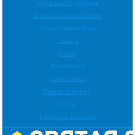
Проекты и сбор средств
Храмы и монастыри России
Нужны Ваши молитвы
Новости
Статьи
Молитвослов
Житие Святых
Памятка паломнику
Отзывы
Контакты и реквизиты