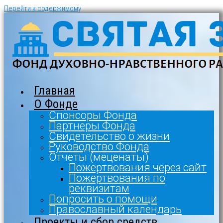
Перейти к содержимому
Главная
О Фонде
Спонсоры Фонда
Партнеры Фонда
Свидетельство о жизни
Руководство Фонда
Отчеты (меценаты)
Пожертвования через сайт
Пожертвования по
реквизитам
Попросить о помощи
Православный календарь
Проекты и сбор средств