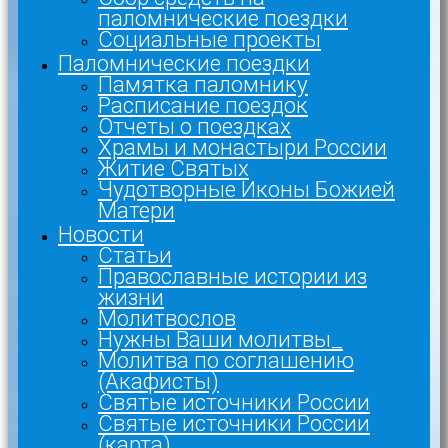
паломнические поездки
Социальные проекты
Паломнические поездки
Памятка паломнику
Расписание поездок
Отчеты о поездках
Храмы и монастыри России
Житие Святых
Чудотворные Иконы Божией
Матери
Новости
Статьи
Православные истории из
жизни
Молитвослов
Нужны Ваши молитвы_
Молитва по соглашению
(Акафисты)
Святые источники России
Святые источники России
(карта)