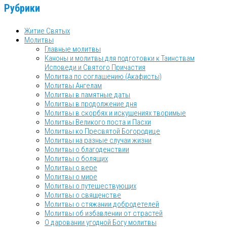
Рубрики
Житие Святых
Молитвы
Главные молитвы
Каноны и молитвы для подготовки к Таинствам
Исповеди и Святого Причастия
Молитва по соглашению (Акафисты)
Молитвы Ангелам
Молитвы в памятные даты
Молитвы в продолжение дня
Молитвы в скорбях и искушениях творимые
Молитвы Великого поста и Пасхи
Молитвы ко Пресвятой Богородице
Молитвы на разные случаи жизни
Молитвы о благоденствии
Молитвы о болящих
Молитвы о вере
Молитвы о мире
Молитвы о путешествующих
Молитвы о священстве
Молитвы о стяжании добродетелей
Молитвы об избавлении от страстей
О даровании угодной Богу молитвы