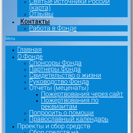
Святые источники России
(карта)
Отзывы
Контакты
Работа в Фонде
Menu
Главная
О Фонде
Спонсоры Фонда
Партнеры Фонда
Свидетельство о жизни
Руководство Фонда
Отчеты (меценаты)
Пожертвования через сайт
Пожертвования по
реквизитам
Попросить о помощи
Православный календарь
Проекты и сбор средств
Сбор средств на