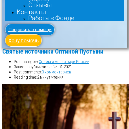
Отзывы
Контакты
Работа в Фонде
Попросить о помощи
Хочу помочь
Святые источники Оптиной Пустыни
Post category:
Храмы и монастыри России
Запись опубликована:
25.04.2021
Post comments:
0 комментариев
Reading time:
2 минут чтения