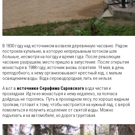
В 1830 году над источником возвели деревянную часовню. Рядом
построили купальню, в которую непрерывным потоком шли
больные, несмотря на погоду и время года. После революции
часовню разрушили, место пришло в запустение. После открытия
монастыря в 1988 году, источник вновь освятили. 14 мая, в день
преподобного, к нему организовывают крестный ход, с малым
освящением воды. Вода сероводородная, пить ее нельзя.
А вот в
источнике
Серафима Саровского
вода чистая и
прохладная. Идти из монастыря к нему недалеко, за полчаса
дойдешь не торопясь. Путь в прохладном лесу, по хорошо видным
тропкам, готовит к тому, чтобы настроится на нужный лад, с верой
помолиться и получить исцеление от святой воды. Можно
подъехать и на автомобиле, но дорога грунтовая.