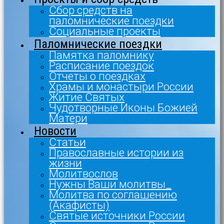
Сбор средств на
паломнические поездки
Социальные проекты
Паломнические поездки
Памятка паломнику
Расписание поездок
Отчеты о поездках
Храмы и монастыри России
Житие Святых
Чудотворные Иконы Божией
Матери
Новости
Статьи
Православные истории из
жизни
Молитвослов
Нужны Ваши молитвы_
Молитва по соглашению
(Акафисты)
Святые источники России