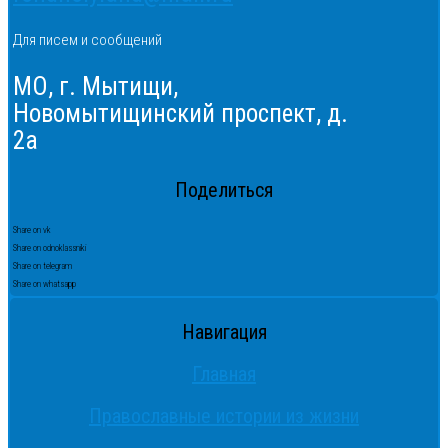
Для писем и сообщений
МО, г. Мытищи,
Новомытищинский проспект, д.
2а
Поделиться
Share on vk
Share on odnoklassniki
Share on telegram
Share on whatsapp
Навигация
Главная
Православные истории из жизни