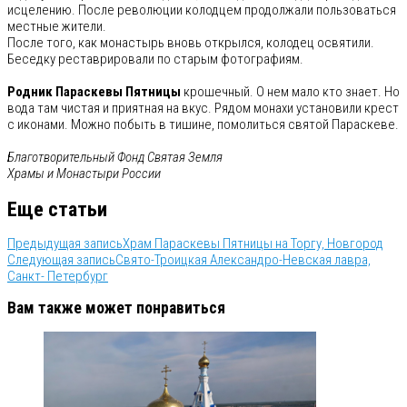
исцелению. После революции колодцем продолжали пользоваться
местные жители.
После того, как монастырь вновь открылся, колодец освятили.
Беседку реставрировали по старым фотографиям.
Родник Параскевы Пятницы
крошечный. О нем мало кто знает. Но
вода там чистая и приятная на вкус. Рядом монахи установили крест
с иконами. Можно побыть в тишине, помолиться святой Параскеве.
Благотворительный Фонд Святая Земля
Храмы и Монастыри России
Еще статьи
Предыдущая запись
Храм Параскевы Пятницы на Торгу, Новгород
Следующая запись
Свято-Троицкая Александро-Невская лавра,
Санкт- Петербург
Вам также может понравиться