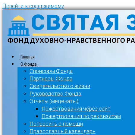
Перейти к содержимому
Главная
О Фонде
Спонсоры Фонда
Партнеры Фонда
Свидетельство о жизни
Руководство Фонда
Отчеты (меценаты)
Пожертвования через сайт
Пожертвования по реквизитам
Попросить о помощи
Православный календарь