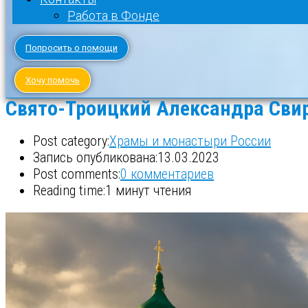
Работа в Фонде
Попросить о помощи
Хочу помочь
Свято-Троицкий Александра Сви
Post category:
Храмы и монастыри России
Запись опубликована:
13.03.2023
Post comments:
0 комментариев
Reading time:
1 минут чтения