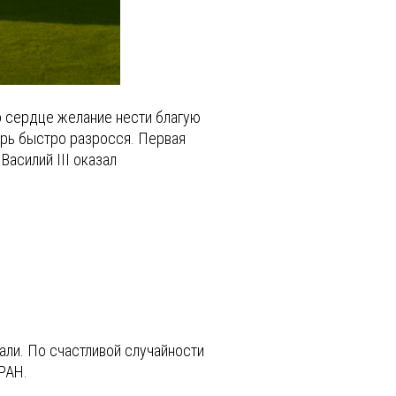
о сердце желание нести благую
ырь быстро разросся. Первая
асилий III оказал
али. По счастливой случайности
 РАН.