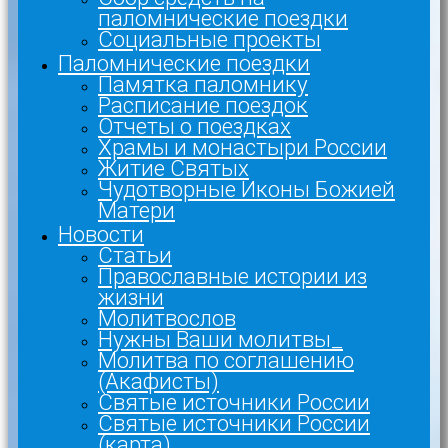
паломнические поездки
Социальные проекты
Паломнические поездки
Памятка паломнику
Расписание поездок
Отчеты о поездках
Храмы и монастыри России
Житие Святых
Чудотворные Иконы Божией
Матери
Новости
Статьи
Православные истории из
жизни
Молитвослов
Нужны Ваши молитвы_
Молитва по соглашению
(Акафисты)
Святые источники России
Святые источники России
(карта)