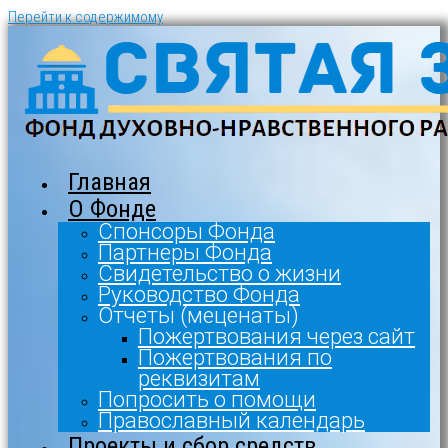
Перейти к содержимому
Главная
О Фонде
Спонсоры Фонда
Партнеры Фонда
Свидетельство о жизни
Руководство Фонда
Отчеты (меценаты)
Пожертвования через сайт
Пожертвования по
реквизитам
Попросить о помощи
Православный календарь
Проекты и сбор средств