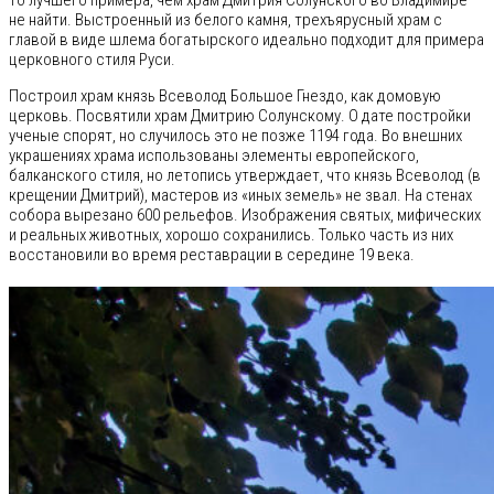
то лучшего примера, чем храм Дмитрия Солунского во Владимире
не найти. Выстроенный из белого камня, трехъярусный храм с
главой в виде шлема богатырского идеально подходит для примера
церковного стиля Руси.
Построил храм князь Всеволод Большое Гнездо, как домовую
церковь. Посвятили храм Дмитрию Солунскому. О дате постройки
ученые спорят, но случилось это не позже 1194 года. Во внешних
украшениях храма использованы элементы европейского,
балканского стиля, но летопись утверждает, что князь Всеволод (в
крещении Дмитрий), мастеров из «иных земель» не звал. На стенах
собора вырезано 600 рельефов. Изображения святых, мифических
и реальных животных, хорошо сохранились. Только часть из них
восстановили во время реставрации в середине 19 века.