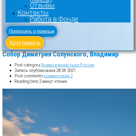
Отзывы
Контакты
Работа в Фонде
Попросить о помощи
Хочу помочь
Собор Димитрия Солунского, Владимир
Post category:
Храмы и монастыри России
Запись опубликована:
28.04.2021
Post comments:
комментария 2
Reading time:
2 минут чтения