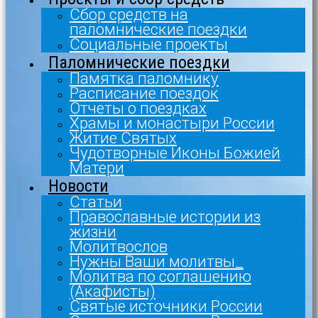
Сбор средств на
паломнические поездки
Социальные проекты
Паломнические поездки
Памятка паломнику
Расписание поездок
Отчеты о поездках
Храмы и монастыри России
Житие Святых
Чудотворные Иконы Божией
Матери
Новости
Статьи
Православные истории из
жизни
Молитвослов
Нужны Ваши молитвы_
Молитва по соглашению
(Акафисты)
Святые источники России