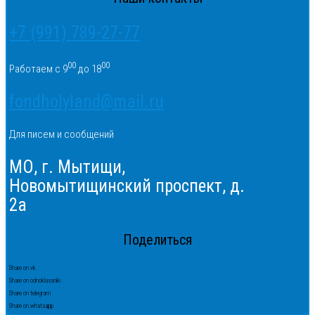
+7 (991) 789-27-77
00
00
Работаем с 9
до 18
fondholyland@mail.ru
Для писем и сообщений
МО, г. Мытищи,
Новомытищинский проспект, д.
2а
Поделиться
Share on vk
Share on odnoklassniki
Share on telegram
Share on whatsapp