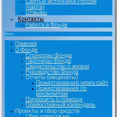
Святые источники России
(карта)
Отзывы
Контакты
Работа в Фонде
Menu
Главная
О Фонде
Спонсоры Фонда
Партнеры Фонда
Свидетельство о жизни
Руководство Фонда
Отчеты (меценаты)
Пожертвования через сайт
Пожертвования по
реквизитам
Попросить о помощи
Православный календарь
Проекты и сбор средств
Сбор средств на