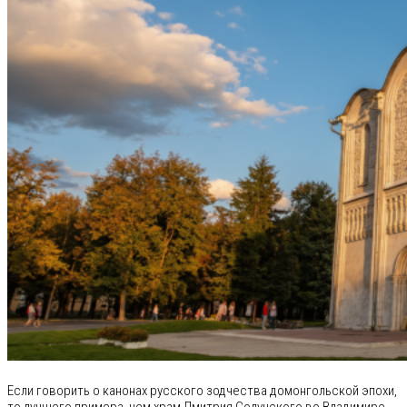
Если говорить о канонах русского зодчества домонгольской эпохи,