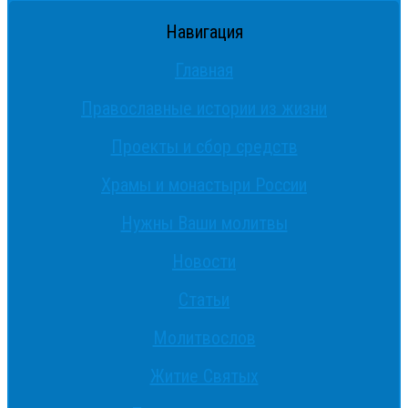
Навигация
Главная
Православные истории из жизни
Проекты и сбор средств
Храмы и монастыри России
Нужны Ваши молитвы
Новости
Статьи
Молитвослов
Житие Святых