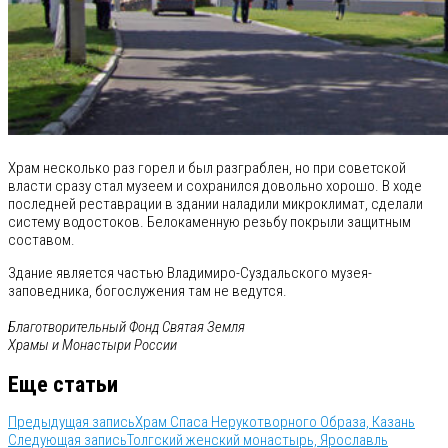
Храм несколько раз горел и был разграблен, но при советской
власти сразу стал музеем и сохранился довольно хорошо. В ходе
последней реставрации в здании наладили микроклимат, сделали
систему водостоков. Белокаменную резьбу покрыли защитным
составом.
Здание является частью Владимиро-Суздальского музея-
заповедника, богослужения там не ведутся.
Благотворительный Фонд Святая Земля
Храмы и Монастыри России
Еще статьи
Предыдущая запись
Храм Спаса Нерукотворного Образа, Казань
Следующая запись
Толгский женский монастырь, Ярославль