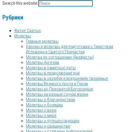
Search this website
Рубрики
Житие Святых
Молитвы
Главные молитвы
Каноны и молитвы для подготовки к Таинствам
Исповеди и Святого Причастия
Молитва по соглашению (Акафисты)
Молитвы Ангелам
Молитвы в памятные даты
Молитвы в продолжение дня
Молитвы в скорбях и искушениях творимые
Молитвы Великого поста и Пасхи
Молитвы ко Пресвятой Богородице
Молитвы на разные случаи жизни
Молитвы о благоденствии
Молитвы о болящих
Молитвы о вере
Молитвы о мире
Молитвы о путешествующих
Молитвы о священстве
Молитвы о стяжании добродетелей