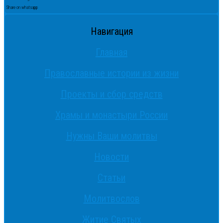
Share on whatsapp
Навигация
Главная
Православные истории из жизни
Проекты и сбор средств
Храмы и монастыри России
Нужны Ваши молитвы
Новости
Статьи
Молитвослов
Житие Святых