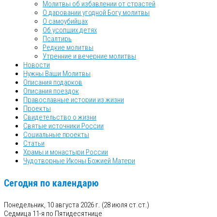
Молитвы об избавлении от страстей
О даровании угодной Богу молитвы
О самоубийцах
Об усопших детях
Псалтирь
Редкие молитвы
Утренние и вечерние молитвы
Новости
Нужны Ваши Молитвы
Описания подарков
Описания поездок
Православные истории из жизни
Проекты
Свидетельство о жизни
Святые источники России
Социальные проекты
Статьи
Храмы и монастыри России
Чудотворные Иконы Божией Матери
Сегодня по календарю
Понедельник, 10 августа 2026 г.
(28 июля ст.ст.)
Седмица 11-я по Пятидесятнице