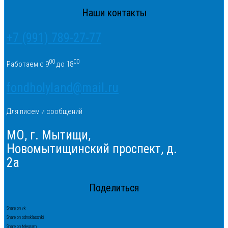
Наши контакты
+7 (991) 789-27-77
00
00
Работаем с 9
до 18
fondholyland@mail.ru
Для писем и сообщений
МО, г. Мытищи,
Новомытищинский проспект, д.
2а
Поделиться
Share on vk
Share on odnoklassniki
Share on telegram