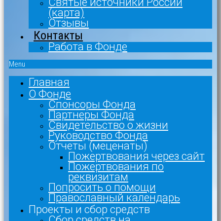
Святые источники России
(карта)
Отзывы
Контакты
Работа в Фонде
Menu
Главная
О Фонде
Спонсоры Фонда
Партнеры Фонда
Свидетельство о жизни
Руководство Фонда
Отчеты (меценаты)
Пожертвования через сайт
Пожертвования по
реквизитам
Попросить о помощи
Православный календарь
Проекты и сбор средств
Сбор средств на