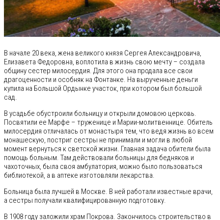
В начале 20 века, жена великого князя Сергея Александровича,
Елизавета Федоровна, воплотила в жизнь свою мечту – создала
общину сестер милосердия. Для этого она продала все свои
драгоценности и особняк на Фонтанке. На вырученные деньги
купила на Большой Ордынке участок, при котором был большой
сад.
В усадьбе обустроили больницу и открыли домовою церковь.
Посвятили ее Марфе – труженице и Марии-молитвеннице. Обитель
милосердия отличалась от монастыря тем, что ведя жизнь во всем
монашескую, постриг сестры не принимали и могли в любой
момент вернуться к светской жизни. Главная задача обители была
помощь больным. Там действовали больницы для бедняков и
чахоточных, была своя амбулатория, можно было пользоваться
библиотекой, а в аптеке изготовляли лекарства.
Больница была лучшей в Москве. В ней работали известные врачи,
а сестры получали квалифицированную подготовку.
В 1908 году заложили храм Покрова. Закончилось строительство в