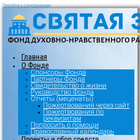
Перейти к содержимому
Главная
О Фонде
Спонсоры Фонда
Партнеры Фонда
Свидетельство о жизни
Руководство Фонда
Отчеты (меценаты)
Пожертвования через сайт
Пожертвования по
реквизитам
Попросить о помощи
Православный календарь
Проекты и сбор средств