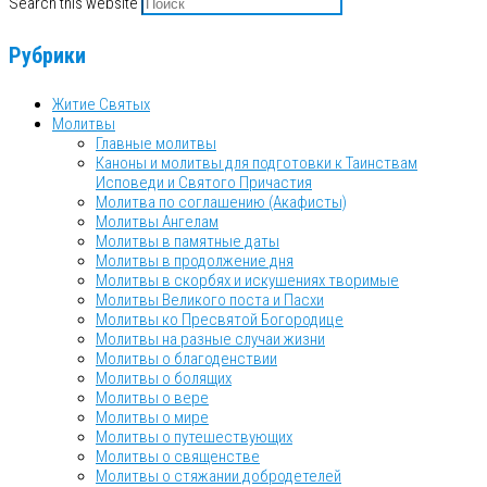
Search this website
Рубрики
Житие Святых
Молитвы
Главные молитвы
Каноны и молитвы для подготовки к Таинствам
Исповеди и Святого Причастия
Молитва по соглашению (Акафисты)
Молитвы Ангелам
Молитвы в памятные даты
Молитвы в продолжение дня
Молитвы в скорбях и искушениях творимые
Молитвы Великого поста и Пасхи
Молитвы ко Пресвятой Богородице
Молитвы на разные случаи жизни
Молитвы о благоденствии
Молитвы о болящих
Молитвы о вере
Молитвы о мире
Молитвы о путешествующих
Молитвы о священстве
Молитвы о стяжании добродетелей