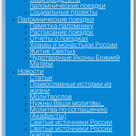
паломнические поездки
Социальные проекты
Паломнические поездки
Памятка паломнику
Расписание поездок
Отчеты о поездках
Храмы и монастыри России
Житие Святых
Чудотворные Иконы Божией
Матери
Новости
Статьи
Православные истории из
жизни
Молитвослов
Нужны Ваши молитвы_
Молитва по соглашению
(Акафисты)
Святые источники России
Святые источники России
(карта)