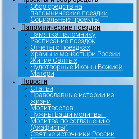
Сбор средств на
паломнические поездки
Социальные проекты
Паломнические поездки
Памятка паломнику
Расписание поездок
Отчеты о поездках
Храмы и монастыри России
Житие Святых
Чудотворные Иконы Божией
Матери
Новости
Статьи
Православные истории из
жизни
Молитвослов
Нужны Ваши молитвы_
Молитва по соглашению
(Акафисты)
Святые источники России