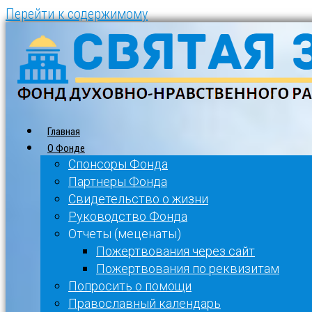
Перейти к содержимому
Главная
О Фонде
Спонсоры Фонда
Партнеры Фонда
Свидетельство о жизни
Руководство Фонда
Отчеты (меценаты)
Пожертвования через сайт
Пожертвования по реквизитам
Попросить о помощи
Православный календарь