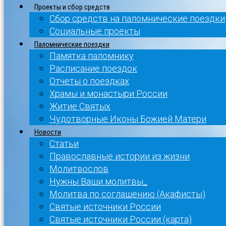
Проекты и сбор средств
Сбор средств на паломнические поездки
Социальные проекты
Паломнические поездки
Памятка паломнику
Расписание поездок
Отчеты о поездках
Храмы и монастыри России
Житие Святых
Чудотворные Иконы Божией Матери
Новости
Статьи
Православные истории из жизни
Молитвослов
Нужны Ваши молитвы_
Молитва по соглашению (Акафисты)
Святые источники России
Святые источники России (карта)