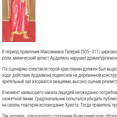
В период правления Максимиана Галерия (305–311) цирково
роли, мимический артист Ардалион, нарушил драматургичес
По сценарию спектакля герой-христианин должен был выдер
ходе действия Ардалиона подвесили на деревянной констру
зрительный зал взорвался овациями, высоко оценив реалист
В момент наивысшего накала лицедей неожиданно потребова
сюжетной линии. Градоначальник попытался убедить публику
на своём, повторяя исповедание Христа. Тогда правитель п
Так человек, для которого страдания были ремеслом, обрё