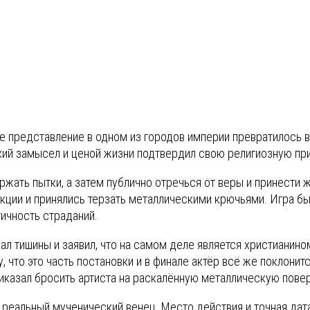
е представление в одном из городов империи превратилось в
кий замысел и ценой жизни подтвердил свою религиозную пр
жать пытки, а затем публично отречься от веры и принести 
кции и принялись терзать металлическими крючьями. Игра бы
ичность страданий.
л тишины и заявил, что на самом деле является христианино
, что это часть постановки и в финале актёр всё же поклонит
риказал бросить артиста на раскалённую металлическую пове
л реальный мученический венец. Место действия и точная да