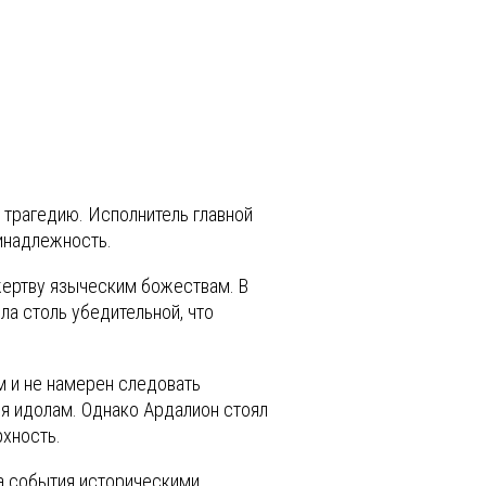
 трагедию. Исполнитель главной
инадлежность.
жертву языческим божествам. В
ла столь убедительной, что
м и не намерен следовать
ся идолам. Однако Ардалион стоял
рхность.
та события историческими