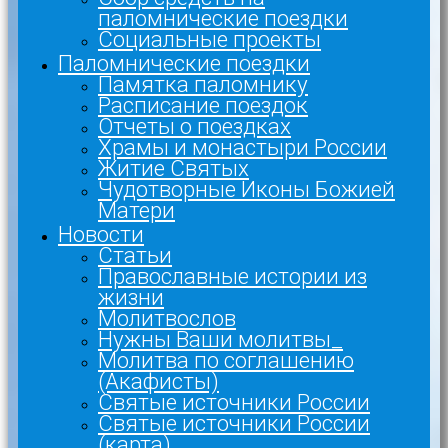
паломнические поездки
Социальные проекты
Паломнические поездки
Памятка паломнику
Расписание поездок
Отчеты о поездках
Храмы и монастыри России
Житие Святых
Чудотворные Иконы Божией
Матери
Новости
Статьи
Православные истории из
жизни
Молитвослов
Нужны Ваши молитвы_
Молитва по соглашению
(Акафисты)
Святые источники России
Святые источники России
(карта)