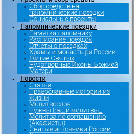
Сбор средств на
паломнические поездки
Социальные проекты
Паломнические поездки
Памятка паломнику
Расписание поездок
Отчеты о поездках
Храмы и монастыри России
Житие Святых
Чудотворные Иконы Божией
Матери
Новости
Статьи
Православные истории из
жизни
Молитвослов
Нужны Ваши молитвы_
Молитва по соглашению
(Акафисты)
Святые источники России