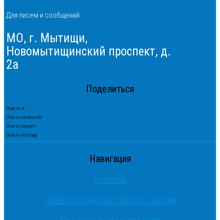
Для писем и сообщений
МО, г. Мытищи,
Новомытищинский проспект, д.
2а
Поделиться
Share on vk
Share on odnoklassniki
Share on telegram
Share on whatsapp
Навигация
Главная
Православные истории из жизни