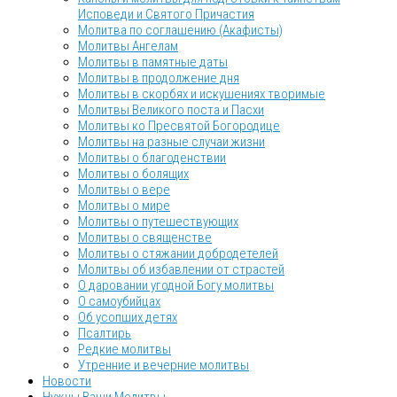
Исповеди и Святого Причастия
Молитва по соглашению (Акафисты)
Молитвы Ангелам
Молитвы в памятные даты
Молитвы в продолжение дня
Молитвы в скорбях и искушениях творимые
Молитвы Великого поста и Пасхи
Молитвы ко Пресвятой Богородице
Молитвы на разные случаи жизни
Молитвы о благоденствии
Молитвы о болящих
Молитвы о вере
Молитвы о мире
Молитвы о путешествующих
Молитвы о священстве
Молитвы о стяжании добродетелей
Молитвы об избавлении от страстей
О даровании угодной Богу молитвы
О самоубийцах
Об усопших детях
Псалтирь
Редкие молитвы
Утренние и вечерние молитвы
Новости
Нужны Ваши Молитвы