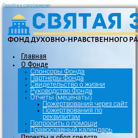
Перейти к содержимому
Главная
О Фонде
Спонсоры Фонда
Партнеры Фонда
Свидетельство о жизни
Руководство Фонда
Отчеты (меценаты)
Пожертвования через сайт
Пожертвования по
реквизитам
Попросить о помощи
Православный календарь
Проекты и сбор средств