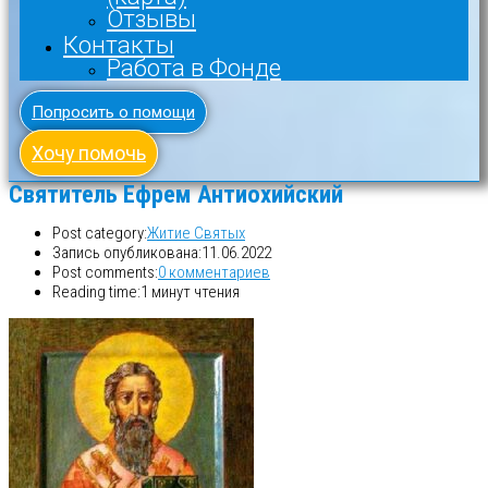
Отзывы
Контакты
Работа в Фонде
Попросить о помощи
Хочу помочь
Святитель Ефрем Антиохийский
Post category:
Житие Святых
Запись опубликована:
11.06.2022
Post comments:
0 комментариев
Reading time:
1 минут чтения