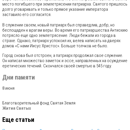
место погибшего при землетрясении патриарха. Святого пришлось
долго уговаривать и только прямое указание императора
заставило его согласится.
В служении своем, новый патриарх был справедлив, добр, но
беспощаден к врагам веры. Во время его патриаршества Антиохию
потрясло еще одно землетрясение. Люди бежали из города в
страхе. Однако, патриарх успокоил их, велев написать на дверях
домов «С нами Иисус Христос». Больше толчков не было.
Город снова был отстроен, а патриарх продолжал свое служение.
Он написал множество заметок и эссе, направленных на осуждение
еретических течений. Скончался своей смертью в 545 году.
Дни памяти
8 июня
Благотворительный фонд Святая Земля
Жития Святых
Еще статьи