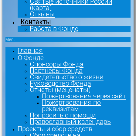
Святые источники России
(карта)
Отзывы
Контакты
Работа в Фонде
Menu
Главная
О Фонде
Спонсоры Фонда
Партнеры Фонда
Свидетельство о жизни
Руководство Фонда
Отчеты (меценаты)
Пожертвования через сайт
Пожертвования по
реквизитам
Попросить о помощи
Православный календарь
Проекты и сбор средств
Сбор средств на