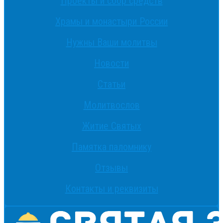
Проекты и сбор средств
Храмы и монастыри России
Нужны Ваши молитвы
Новости
Статьи
Молитвослов
Житие Святых
Памятка паломнику
Отзывы
Контакты и реквизиты