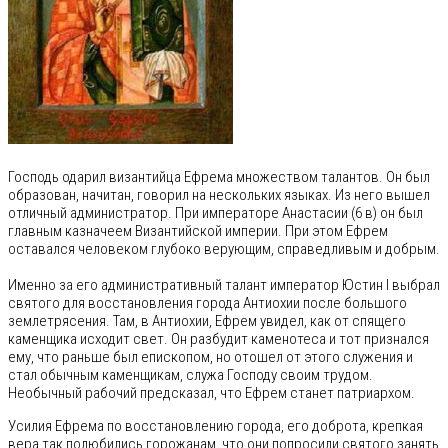
Господь одарил византийца Ефрема множеством талантов. Он был
образован, начитан, говорил на нескольких языках. Из него вышел
отличный администратор. При императоре Анастасии (6 в) он был
главным казначеем Византийской империи. При этом Ефрем
оставался человеком глубоко верующим, справедливым и добрым.
Именно за его административный талант император Юстин I выбрал
святого для восстановления города Антиохии после большого
землетрясения. Там, в Антиохии, Ефрем увидел, как от спящего
каменщика исходит свет. Он разбудит каменотеса и тот признался
ему, что раньше был епископом, но отошел от этого служения и
стал обычным каменщикам, служа Господу своим трудом.
Необычный рабочий предсказал, что Ефрем станет патриархом.
Усилия Ефрема по восстановлению города, его доброта, крепкая
вера так полюбились горожанам, что они попросили святого занять