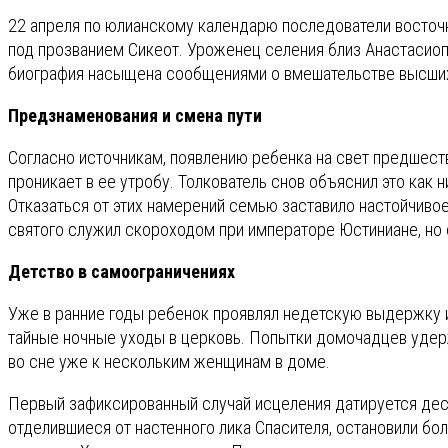
22 апреля по юлианскому календарю последователи восточн
под прозванием Сикеот. Уроженец селения близ Анастасиопол
биография насыщена сообщениями о вмешательстве высших
Предзнаменования и смена пути
Согласно источникам, появлению ребенка на свет предшест
проникает в ее утробу. Толкователь снов объяснил это как
Отказаться от этих намерений семью заставило настойчивое
святого служил скороходом при императоре Юстиниане, но с
Детство в самоограничениях
Уже в ранние годы ребенок проявлял недетскую выдержку и
тайные ночные уходы в церковь. Попытки домочадцев удержа
во сне уже к нескольким женщинам в доме.
Первый зафиксированный случай исцеления датируется деся
отделившиеся от настенного лика Спасителя, остановили бо