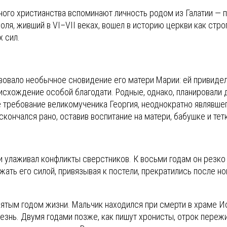
ого христианства вспоминают личность родом из Галатии — 
я, живший в VI–VII веках, вошел в историю церкви как строг
 сил.
вовало необычное сновидение его матери Марии: ей привиде
 нисхождение особой благодати. Родные, однако, планировали
 требование великомученика Георгия, неоднократно являвшег
кончался рано, оставив воспитание на матери, бабушке и тет
 улаживал конфликты сверстников. К восьми годам он резко 
ть его силой, привязывая к постели, прекратились после но
тым годом жизни. Мальчик находился при смерти в храме Иоа
лезнь. Двумя годами позже, как пишут хронисты, отрок пере