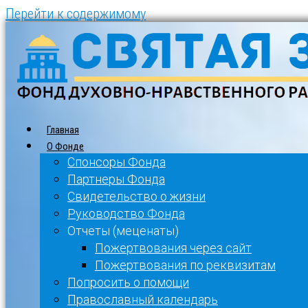
Перейти к содержимому
Главная
О Фонде
Спонсоры Фонда
Партнеры Фонда
Свидетельство о жизни
Руководство Фонда
Отчеты (меценаты)
Пожертвования через сайт
Пожертвования по реквизитам
Попросить о помощи
Православный календарь