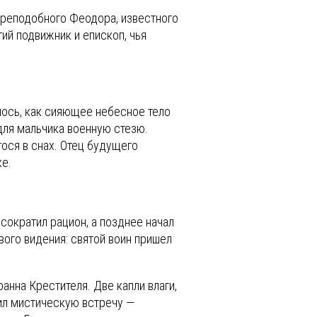
преподобного Феодора, известного
ий подвижник и епископ, чья
лось, как сияющее небесное тело
 для мальчика военную стезю.
ося в снах. Отец будущего
ке.
сократил рацион, а позднее начал
вого видения: святой воин пришел
нна Крестителя. Две капли влаги,
жил мистическую встречу —