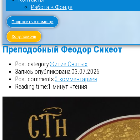
Работа в Фонде
Попросить о помощи
Хочу помочь
Преподобный Феодор Сикеот
Post category:
Житие Святых
Запись опубликована:
03.07.2026
Post comments:
0 комментариев
Reading time:
1 минут чтения