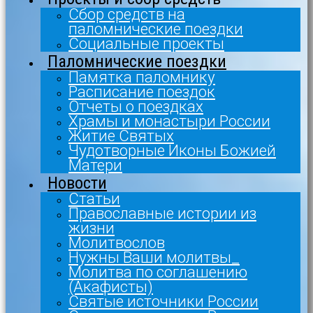
Сбор средств на
паломнические поездки
Социальные проекты
Паломнические поездки
Памятка паломнику
Расписание поездок
Отчеты о поездках
Храмы и монастыри России
Житие Святых
Чудотворные Иконы Божией
Матери
Новости
Статьи
Православные истории из
жизни
Молитвослов
Нужны Ваши молитвы_
Молитва по соглашению
(Акафисты)
Святые источники России