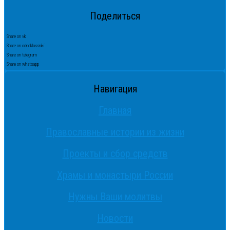
Поделиться
Share on vk
Share on odnoklassniki
Share on telegram
Share on whatsapp
Навигация
Главная
Православные истории из жизни
Проекты и сбор средств
Храмы и монастыри России
Нужны Ваши молитвы
Новости