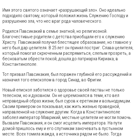
Имя этого святого означает «разрушающий зло». Оно идеально
подходило святому, который положил жизнь Служению Господу и
разрушению зла, что нес враг рода чаловеческого.
Родился Павсикакий в семье знатной, но религиозной.
Благочестивые родители с детства приобщали его к служению
Христу. Павсикакий получил блестящее образование, но главное у
него был дар целителя. В 25 лет он принял постриг. Слава целителя,
который помогал скрюченным распрямиться, слепым прозреть, а
бесноватым обрести покой, дошла до патриарха Кириака, в
Константинополе.
Тот призвал Павсикакия, был поражен глубиной его рассуждений и
назначил того епископом в город Синад, во Фригии.
Новый епископ заботился о здоровье своей паствы не только
телесном, но и духовном. Он не церемонился в теми, кто вел
неправедный образ жизни, был суров к еретикам и вольнодумцам.
Своим примером он показывал, как жить жизнью праведной,
направленной на служение другим. Когда в Константинополе
заболел император Маврикий, местные целители не могли помочь.
Вызвали Павсикакия, и он смог исцелить императора. На пути
домой пришлось ему и его спутникам заночевать в пустынном
месте. Всех томила жажда, а источника рядом не было. Тогда