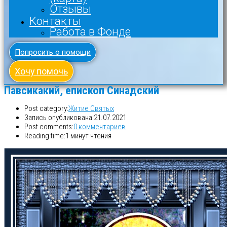
Отзывы
Контакты
Работа в Фонде
Попросить о помощи
Хочу помочь
Павсикакий, епископ Синадский
Post category:
Житие Святых
Запись опубликована:
21.07.2021
Post comments:
0 комментариев
Reading time:
1 минут чтения