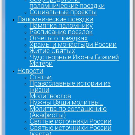
паломнические поездки
Социальные проекты
Паломнические поездки
Памятка паломнику
Расписание поездок
Отчеты о поездках
Храмы и монастыри России
Житие Святых
Чудотворные Иконы Божией
Матери
Новости
Статьи
Православные истории из
жизни
Молитвослов
Нужны Ваши молитвы_
Молитва по соглашению
(Акафисты)
Святые источники России
Святые источники России
(карта)