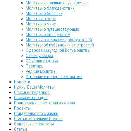
Молитвы на разные случаи жизни
Молитвы о благоденствии
Молитвы о болящих
Молитвы о вере
Молитвы о мире
Молитвы о путешествующих
Молитвы о священстве
Молитвы о стяжании добродетелей
Молитвы об избавлении от страстей
О даровании угодной Богу молитвы
О самоубийцах
Об усопших детях
Псалтирь
Редкие молитвы
Утренние и вечерние молитвы
Новости
Нужны Ваши Молитвы
Описания подарков
Описания поездок
Православные истории из жизни
Проекты
Свидетельство о жизни
Святые источники России
Социальные проекты
Статьи