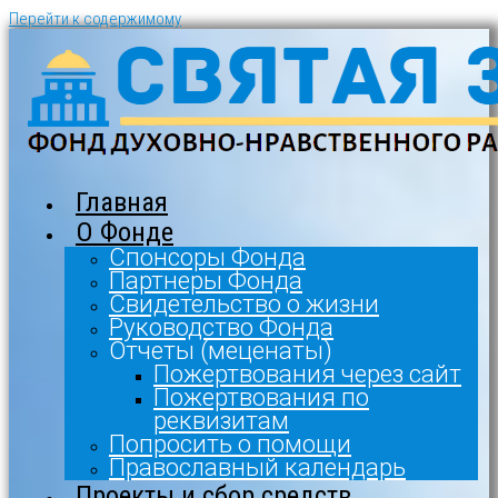
Перейти к содержимому
Главная
О Фонде
Спонсоры Фонда
Партнеры Фонда
Свидетельство о жизни
Руководство Фонда
Отчеты (меценаты)
Пожертвования через сайт
Пожертвования по
реквизитам
Попросить о помощи
Православный календарь
Проекты и сбор средств