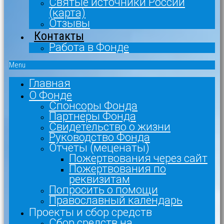
Святые источники России
(карта)
Отзывы
Контакты
Работа в Фонде
Menu
Главная
О Фонде
Спонсоры Фонда
Партнеры Фонда
Свидетельство о жизни
Руководство Фонда
Отчеты (меценаты)
Пожертвования через сайт
Пожертвования по
реквизитам
Попросить о помощи
Православный календарь
Проекты и сбор средств
Сбор средств на