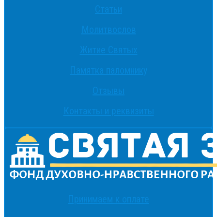
Статьи
Молитвослов
Житие Святых
Памятка паломнику
Отзывы
Контакты и реквизиты
Принимаем к оплате