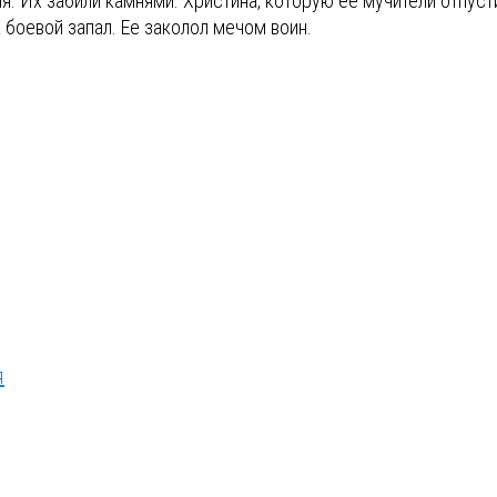
ия. Их забили камнями. Христина, которую ее мучители отпуст
 боевой запал. Ее заколол мечом воин.
я