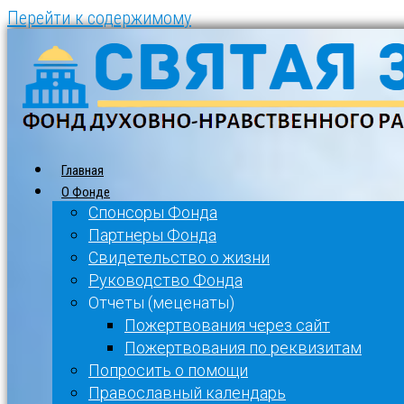
Перейти к содержимому
Главная
О Фонде
Спонсоры Фонда
Партнеры Фонда
Свидетельство о жизни
Руководство Фонда
Отчеты (меценаты)
Пожертвования через сайт
Пожертвования по реквизитам
Попросить о помощи
Православный календарь