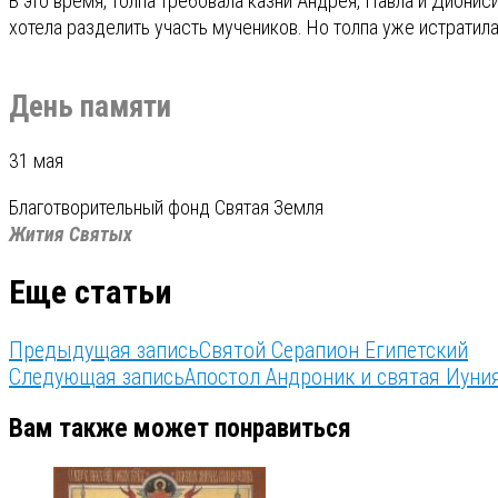
В это время, толпа требовала казни Андрея, Павла и Дионис
хотела разделить участь мучеников. Но толпа уже истратила
День памяти
31 мая
Благотворительный фонд Святая Земля
Жития Святых
Еще статьи
Предыдущая запись
Святой Серапион Египетский
Следующая запись
Апостол Андроник и святая Иуни
Вам также может понравиться