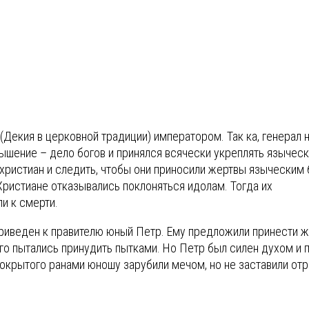
(Декия в церковной традиции) императором. Так ка, генерал 
вышение – дело богов и принялся всячески укреплять языческ
христиан и следить, чтобы они приносили жертвы языческим 
ристиане отказывались поклоняться идолам. Тогда их
и к смерти.
 приведен к правителю юный Петр. Ему предложили принести 
 его пытались принудить пытками. Но Петр был силен духом и 
покрытого ранами юношу зарубили мечом, но не заставили отр