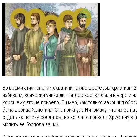
Во время этих гонений схватили также шестерых христиан: 2
избивали, всячески унижали. Пятеро крепки были в вере и 
хорошему это не привело. Он мер, как только закончил обря
была девица Христина. Она крикнула Никомаху, что из-за па
отдать на потеху солдатам, но когда те привели Христину в д
молить ее Господа за них.