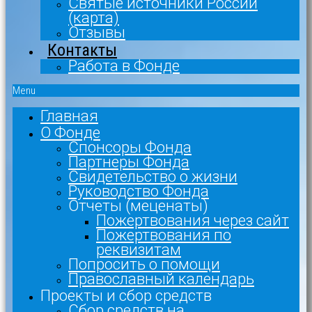
Святые источники России
(карта)
Отзывы
Контакты
Работа в Фонде
Menu
Главная
О Фонде
Спонсоры Фонда
Партнеры Фонда
Свидетельство о жизни
Руководство Фонда
Отчеты (меценаты)
Пожертвования через сайт
Пожертвования по
реквизитам
Попросить о помощи
Православный календарь
Проекты и сбор средств
Сбор средств на