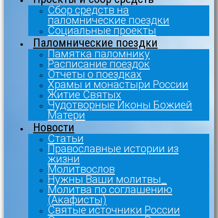
Сбор средств на
паломнические поездки
Социальные проекты
Паломнические поездки
Памятка паломнику
Расписание поездок
Отчеты о поездках
Храмы и монастыри России
Житие Святых
Чудотворные Иконы Божией
Матери
Новости
Статьи
Православные истории из
жизни
Молитвослов
Нужны Ваши молитвы_
Молитва по соглашению
(Акафисты)
Святые источники России