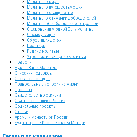
Молитвы о мире
Молитвы о путешествующих
Молитвы о священстве
Молитвы о стяжании добродетелей
Молитвы об избавлении от страстей
О даровании угодной Богу молитвы
О самоубийцах
Об усопших детях
Псалтирь
Редкие молитвы
Утренние и вечерние молитвы
Новости
Нужны Ваши Молитвы
Описания подарков
Описания поездок
Православные истории из жизни
Проекты
Свидетельство о жизни
Святые источники России
Социальные проекты
Статьи
Храмы и монастыри России
Чудотворные Иконы Божией Матери
Сегодня по календарю