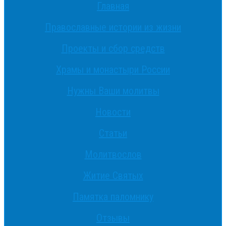
Главная
Православные истории из жизни
Проекты и сбор средств
Храмы и монастыри России
Нужны Ваши молитвы
Новости
Статьи
Молитвослов
Житие Святых
Памятка паломнику
Отзывы