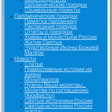
паломнические поездки
Социальные проекты
Паломнические поездки
Памятка паломнику
Расписание поездок
Отчеты о поездках
Храмы и монастыри России
Житие Святых
Чудотворные Иконы Божией
Матери
Новости
Статьи
Православные истории из
жизни
Молитвослов
Нужны Ваши молитвы_
Молитва по соглашению
(Акафисты)
Святые источники России
Святые источники России
(карта)