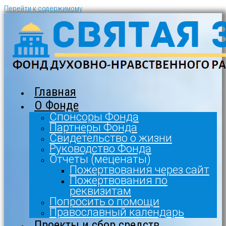
Перейти к содержимому
Главная
О Фонде
Спонсоры Фонда
Партнеры Фонда
Свидетельство о жизни
Руководство Фонда
Отчеты (меценаты)
Пожертвования через сайт
Пожертвования по
реквизитам
Попросить о помощи
Православный календарь
Проекты и сбор средств