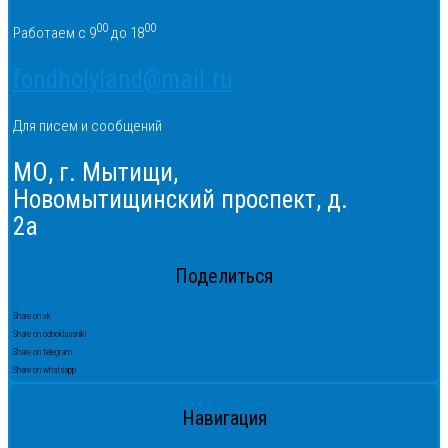
00
00
Работаем с 9
до 18
fondholyland@mail.ru
Для писем и сообщений
МО, г. Мытищи,
Новомытищинский проспект, д.
2а
Поделиться
Share on vk
Share on odnoklassniki
Share on telegram
Share on whatsapp
Навигация