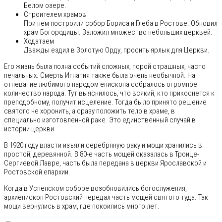
Белом озере.
Строителем храмов
При нем построили собор Бориса и Глеба в Ростове. Обновил
храм Богородицы. Заложил множество небольших церквей.
Ходатаем
Дважды ездил в Золотую Орду, просить ярлык для Церкви.
Его жизнь была полна событий сложных, порой страшных, часто
печальных. Смерть Игнатия также была очень необычной. На
отпевание любимого народом епископа собралось огромное
количество народа. Тут выяснилось, что всякий, кто прикоснется к
преподобному, получит исцеление. Тогда было принято решение
святого не хоронить, а сразу положить тело в храме, в
специально изготовленной раке. Это единственный случай в
истории церкви.
В 1920 году власти изъяли серебряную раку и мощи хранились в
простой, деревянной. В 80-е часть мощей оказалась в Троице-
Сергиевой Лавре, часть была передана в церкви Ярославской и
Ростовской епархии.
Когда в Успенском соборе возобновились богослужения,
архиепископ Ростовский передал часть мощей святого туда. Так
мощи вернулись в храм, где покоились много лет.