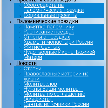
Сбор средств на
паломнические поездки
Социальные проекты
Паломнические поездки
Памятка паломнику
Расписание поездок
Отчеты о поездках
Храмы и монастыри России
Житие Святых
Чудотворные Иконы Божией
Матери
Новости
Статьи
Православные истории из
жизни
Молитвослов
Нужны Ваши молитвы_
Молитва по соглашению
(Акафисты)
Святые источники России