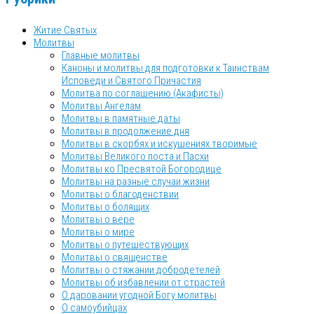
Житие Святых
Молитвы
Главные молитвы
Каноны и молитвы для подготовки к Таинствам
Исповеди и Святого Причастия
Молитва по соглашению (Акафисты)
Молитвы Ангелам
Молитвы в памятные даты
Молитвы в продолжение дня
Молитвы в скорбях и искушениях творимые
Молитвы Великого поста и Пасхи
Молитвы ко Пресвятой Богородице
Молитвы на разные случаи жизни
Молитвы о благоденствии
Молитвы о болящих
Молитвы о вере
Молитвы о мире
Молитвы о путешествующих
Молитвы о священстве
Молитвы о стяжании добродетелей
Молитвы об избавлении от страстей
О даровании угодной Богу молитвы
О самоубийцах