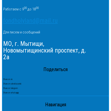
00
00
Работаем с 9
до 18
fondholyland@mail.ru
Для писем и сообщений
МО, г. Мытищи,
Новомытищинский проспект, д.
2а
Поделиться
Share on vk
Share on odnoklassniki
Share on telegram
Share on whatsapp
Навигация