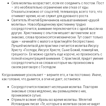
Сила молитвы возрастает, если ее соединить с постом. Пост
– это необязательно ограничение или отказ от еды.
Отказаться можно от соцсетей, телевизора, всего того, что
отнимает время, но не служит для духовного роста.
Святитель Игнатий Брянчанинов называл внимание «душой
молитвы». Новообращенному христианину трудно
сосредоточится, внимание переключается с одной мысли на
другую. Христианину с опытом мешает автоматизм: все
знакомо, слова произносятся механически. Тут совет только
один – начинайте с малого и практикуйте беспрестанно.
Лучшей молитвой для практики считается молитва Иисусу
Христу: «Господи, Иисусе Христе, Сыне Божий, помилуй мя,
грешного». Ее можно сделать еще короче, но произносить с
полной концентрацией внимания. С практикой, придет умение
сосредоточиться на словах которые мы произносим в
своем разговоре с Господом.
Когда внимание ускользает – верните его, и так постоянно. Иначе,
как головня, что дымится, а огня не дает, останемся.
Сосредоточится поможет неспешная молитва. Повторяя
знакомые слова медленно, мы размышляем о них,
проникаемся сутью.
Отриньте всякие образы во время молитвы. Мелетий
Исповедник писал: «Те, которые в молитвах своих не видят