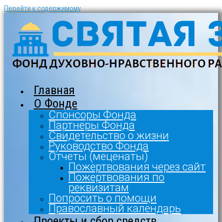
Перейти к содержимому
Главная
О Фонде
Спонсоры Фонда
Партнеры Фонда
Свидетельство о жизни
Руководство Фонда
Отчеты (меценаты)
Пожертвования через сайт
Пожертвования по
реквизитам
Попросить о помощи
Православный календарь
Проекты и сбор средств