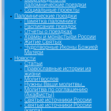
паломнические поездки
Социальные проекты
Паломнические поездки
Памятка паломнику
Расписание поездок
Отчеты о поездках
Храмы и монастыри России
Житие Святых
Чудотворные Иконы Божией
Матери
Новости
Статьи
Православные истории из
жизни
Молитвослов
Нужны Ваши молитвы_
Молитва по соглашению
(Акафисты)
Святые источники России
Святые источники России
(карта)