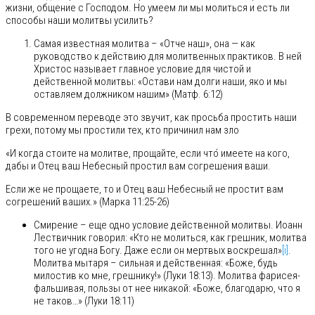
жизни, общение с Господом. Но умеем ли мы молиться и есть ли
способы наши молитвы усилить?
Самая известная молитва – «Отче наш», она — как
руководство к действию для молитвенных практиков. В ней
Христос называет главное условие для чистой и
действенной молитвы: «Остави нам долги наши, яко и мы
оставляем должником нашим» (Матф. 6:12)
В современном переводе это звучит, как просьба простить наши
грехи, потому мы простили тех, кто причинил нам зло
«И когда стоите на молитве, прощайте, если что́ имеете на кого,
дабы и Отец ваш Небесный простил вам согрешения ваши.
Если же не прощаете, то и Отец ваш Небесный не простит вам
согрешений ваших.» (Марка 11:25-26)
Смирение – еще одно условие действенной молитвы. Иоанн
Лествичник говорил: «Кто не молиться, как грешник, молитва
того не угодна Богу. Даже если он мертвых воскрешал»
[i]
.
Молитва мытаря – сильная и действенная: «Боже, будь
милостив ко мне, грешнику!» (Луки 18:13). Молитва фарисея-
фальшивая, пользы от нее никакой: «Боже, благодарю, что я
не таков…» (Луки 18:11)