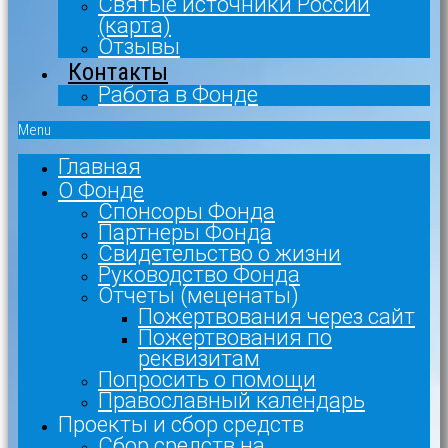
Святые источники России
(карта)
Отзывы
Контакты
Работа в Фонде
Menu
Главная
О Фонде
Спонсоры Фонда
Партнеры Фонда
Свидетельство о жизни
Руководство Фонда
Отчеты (меценаты)
Пожертвования через сайт
Пожертвования по
реквизитам
Попросить о помощи
Православный календарь
Проекты и сбор средств
Сбор средств на