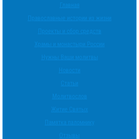
Главная
Православные истории из жизни
Проекты и сбор средств
Храмы и монастыри России
Нужны Ваши молитвы
Новости
Статьи
Молитвослов
Житие Святых
Памятка паломнику
Отзывы