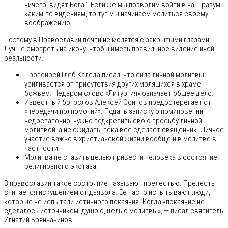
ничего, видят Бога”. Если же мы позволим войти в наш разум
каким-то видениям, то тут мы начинаем молиться своему
воображению.
Поэтому в Православии почти не молятся с закрытыми глазами.
Лучше смотреть на икону, чтобы иметь правильное видение иной
реальности.
Протоирей Глеб Каледа писал, что сила личной молитвы
усиливается от присутствия других молящихся в храме
божьем. Недаром слово «Литургия» означает общее дело.
Известный богослов Алексей Осипов предостерегает от
«передачи полномочий». Подать записку о поминовении
недостаточно, нужно подкрепить свою просьбу личной
молитвой, а не ожидать, пока все сделает священник. Личное
участие важно в христианской жизни вообще и в молитве в
частности.
Молитва не ставить целью привести человека в состояние
религиозного экстаза.
В православии такое состояние называют прелестью. Прелесть
считается искушением от дьявола. Ее часто испытывают люди,
которые не испытали истинного покаяния. Когда «покаяние не
сделалось источником, душою, целью молитвы», — писал святитель
Игнатий Брянчанинов.