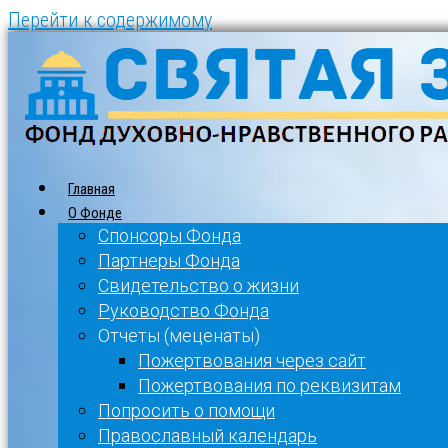
Перейти к содержимому
Главная
О Фонде
Спонсоры Фонда
Партнеры Фонда
Свидетельство о жизни
Руководство Фонда
Отчеты (меценаты)
Пожертвования через сайт
Пожертвования по реквизитам
Попросить о помощи
Православный календарь