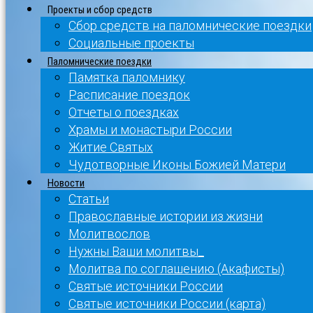
Проекты и сбор средств
Сбор средств на паломнические поездки
Социальные проекты
Паломнические поездки
Памятка паломнику
Расписание поездок
Отчеты о поездках
Храмы и монастыри России
Житие Святых
Чудотворные Иконы Божией Матери
Новости
Статьи
Православные истории из жизни
Молитвослов
Нужны Ваши молитвы_
Молитва по соглашению (Акафисты)
Святые источники России
Святые источники России (карта)