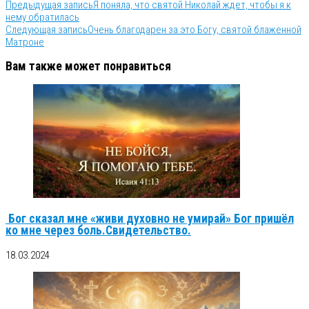
Предыдущая запись
Я поняла, что святой Николай ждет, чтобы я к
нему обратилась
Следующая запись
Очень благодарен за это Богу, святой блаженной
Матроне
Вам также может понравиться
Бог сказал мне «живи духовно не умирай» Бог пришёл
ко мне через боль.Свидетельство.
18.03.2024