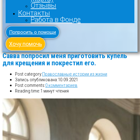
Отзывы
Контакты
Работа в Фонде
Попросить о помощи
Хочу помочь
Савва попросил меня приготовить купель
для крещения и покрестил его.
Post category:
Православные истории из жизни
Запись опубликована:
10.09.2021
Post comments:
0 комментариев
Reading time:
1 минут чтения