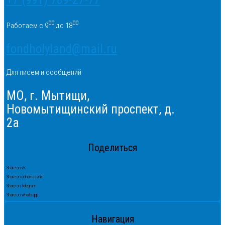
00
00
Работаем с 9
до 18
fondholyland@mail.ru
Для писем и сообщений
МО, г. Мытищи,
Новомытищинский проспект, д.
2а
Поделиться
Share on vk
Share on odnoklassniki
Share on telegram
Share on whatsapp
Навигация