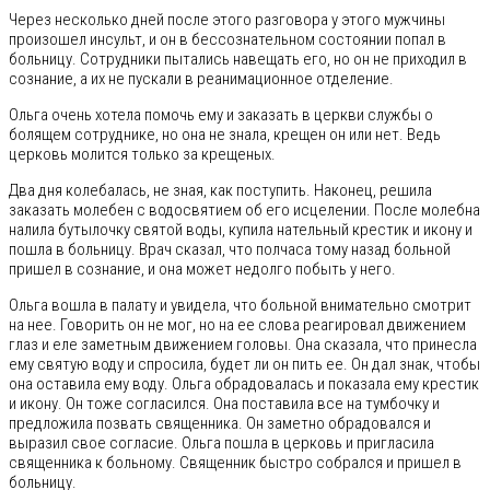
Через несколько дней после этого разговора у этого мужчины
произошел инсульт, и он в бессознательном состоянии попал в
больницу. Сотрудники пытались навещать его, но он не приходил в
сознание, а их не пускали в реанимационное отделение.
Ольга очень хотела помочь ему и заказать в церкви службы о
болящем сотруднике, но она не знала, крещен он или нет. Ведь
церковь молится только за крещеных.
Два дня колебалась, не зная, как поступить. Наконец, решила
заказать молебен с водосвятием об его исцелении. После молебна
налила бутылочку святой воды, купила нательный крестик и икону и
пошла в больницу. Врач сказал, что полчаса тому назад больной
пришел в сознание, и она может недолго побыть у него.
Ольга вошла в палату и увидела, что больной внимательно смотрит
на нее. Говорить он не мог, но на ее слова реагировал движением
глаз и еле заметным движением головы. Она сказала, что принесла
ему святую воду и спросила, будет ли он пить ее. Он дал знак, чтобы
она оставила ему воду. Ольга обрадовалась и показала ему крестик
и икону. Он тоже согласился. Она поставила все на тумбочку и
предложила позвать священника. Он заметно обрадовался и
выразил свое согласие. Ольга пошла в церковь и пригласила
священника к больному. Священник быстро собрался и пришел в
больницу.