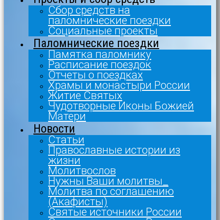
Сбор средств на
паломнические поездки
Социальные проекты
Паломнические поездки
Памятка паломнику
Расписание поездок
Отчеты о поездках
Храмы и монастыри России
Житие Святых
Чудотворные Иконы Божией
Матери
Новости
Статьи
Православные истории из
жизни
Молитвослов
Нужны Ваши молитвы_
Молитва по соглашению
(Акафисты)
Святые источники России