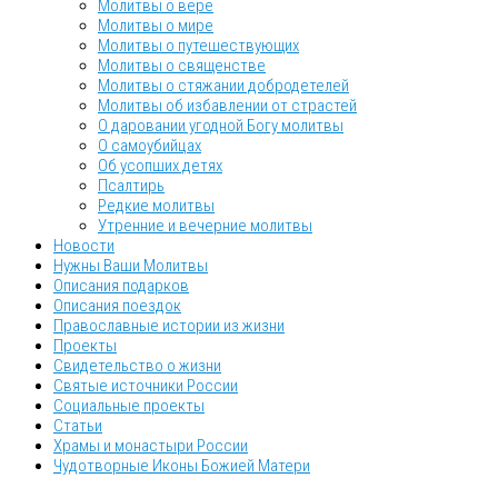
Молитвы о вере
Молитвы о мире
Молитвы о путешествующих
Молитвы о священстве
Молитвы о стяжании добродетелей
Молитвы об избавлении от страстей
О даровании угодной Богу молитвы
О самоубийцах
Об усопших детях
Псалтирь
Редкие молитвы
Утренние и вечерние молитвы
Новости
Нужны Ваши Молитвы
Описания подарков
Описания поездок
Православные истории из жизни
Проекты
Свидетельство о жизни
Святые источники России
Социальные проекты
Статьи
Храмы и монастыри России
Чудотворные Иконы Божией Матери