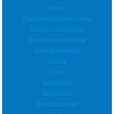
Главная
Православные истории из жизни
Проекты и сбор средств
Храмы и монастыри России
Нужны Ваши молитвы
Новости
Статьи
Молитвослов
Житие Святых
Памятка паломнику