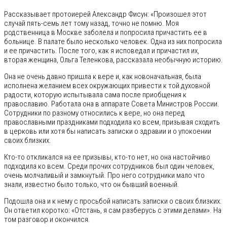
Рассказывает протоиерей Александр Фисун: «Произошел этот
случай пять-семь лет тому назад, точно не помню. Моя
родственница в Москве заболела и попросила причастить ее в
больнице. В палате было несколько человек. Одна из них попросила
и ее причастить. После того, как я исповедал и причастил их,
вторая женщина, Ольга Теленкова, рассказала необычную историю.
Она не очень давно пришла к вере и, как новоначальная, была
исполнена желанием всех окружающих привести к той духовной
радости, которую испытывала сама после приобщения к
православию. Работала она в аппарате Совета Министров России.
Сотрудники по разному относились к вере, но она перед
православными праздниками подходила ко всем, призывая сходить
в церковь или хотя бы написать записки о здравии и о упокоении
своих близких.
Кто-то откликался на ее призывы, кто-то нет, но она настойчиво
подходила ко всем. Среди прочих сотрудников был один человек,
очень молчаливый и замкнутый. Про него сотрудники мало что
знали, известно было только, что он бывший военный.
Подошла она и к нему с просьбой написать записки о своих близких.
Он ответил коротко: «Отстань, я сам разберусь с этими делами». На
том разговор и окончился.