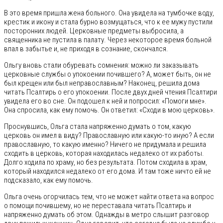
В это время пришла жена больного. Она увидела на тумбочке воду,
крестик и икону и стала бурно возмущаться, что к ее мужу пустили
посторонних людей. Церковные предметы выбросила, а
священника не пустила в палату. Через некоторое время больной
впал в забытье и, не приходя в сознание, скончался.
Ольгу вновь стали обуревать сомнения: можно ли заказывать
церковные службы о упокоении почившего? А, может быть, он не
был крещен или был неправославным? Наконец, решила дома
читать Псалтирь о его упокоении. После двух дней чтения Псалтири
увидела его во сне. Он подошел к ней и попросил: «Помоги мне».
Она спросила, как ему помочь. Он ответил: «Сходи в мою церковь».
Проснувшись, Ольга стала напряженно думать о том, какую
церковь он имел в виду? Православную или какую-то иную? А если
православную, то какую именно? Ничего не придумала и решила
сходить в церковь, которая находилась недалеко от их работы.
Долго ходила по храму, но без результата. Потом сходила в храм,
который находился недалеко от его дома. И там тоже ничто ей не
подсказало, как ему помочь.
Ольга очень огорчилась тем, что не может найти ответа на вопрос
о помощи почившему, но не переставала читать Псалтирь и
напряженно думать об этом. Однажды в метро слышит разговор