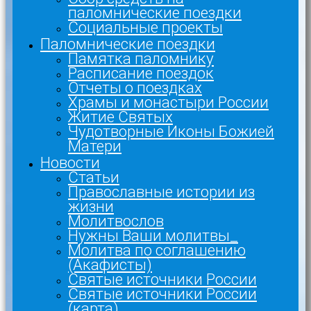
паломнические поездки
Социальные проекты
Паломнические поездки
Памятка паломнику
Расписание поездок
Отчеты о поездках
Храмы и монастыри России
Житие Святых
Чудотворные Иконы Божией
Матери
Новости
Статьи
Православные истории из
жизни
Молитвослов
Нужны Ваши молитвы_
Молитва по соглашению
(Акафисты)
Святые источники России
Святые источники России
(карта)