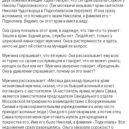
двух пожилых женщин. Одна говорит, что сегодня была на службе у
Николы Подкопаевского. (Так москвичи называют храм святителя
Николая Чудотворца в Подкопаевском переулке). И она сразу
вспомнила, что почившего звали Николаем, а фамилия его –
Подкопаев. Видимо, он этот храм и имел в виду.
Она сразу поехала в этот храм, в надежде, что там что-то узнает.
Зашла в храм. Будний день, службы нет. Людей нет, только у
церковной лавки сидит мужчина. Она в растерянности: и здесь
ничто не дает ей ответа на мучащий ее вопрос.
Мужчина спрашивает, что ей нужно. Она рассказывает ему всю
историю со своим сослуживцем и говорит, что не может узнать,
крещен он был или нет. Мужчина уверенно говорит: «Крещеный».
Она в удивлении спрашивает, почему он это знает?
Мужчина рассказывает: «Месяца два назад пришел в храм
незнакомый мужчина, сказал, что он бывший военный и хочет
поговорить с настоятелем. (А настоятель храма, игумен Савва,
является заместителем председателя Синодального отдела
Московской патриархии по взаимодействию с Вооруженными
Силами и правоохранительными учреждениями и к нему часто
приходят военные люди.) Они долго разговаривали, а потом отец
Савва попросил меня приготовить купель для крещения и
покрестил его. Имя его было Николай, а фамилия ‑ Подкопаев». Все
недоумения сразу разрешились. Ольга заказала сорокоуст о