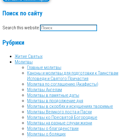
Поиск по сайту
Search this website
Рубрики
Житие Святых
Молитвы
Главные молитвы
Каноны и молитвы для подготовки к Таинствам
Исповеди и Святого Причастия
Молитва по соглашению (Акафисты)
Молитвы Ангелам
Молитвы в памятные даты
Молитвы в продолжение дня
Молитвы в скорбях и искушениях творимые
Молитвы Великого поста и Пасхи
Молитвы ко Пресвятой Богородице
Молитвы на разные случаи жизни
Молитвы о благоденствии
Молитвы о болящих