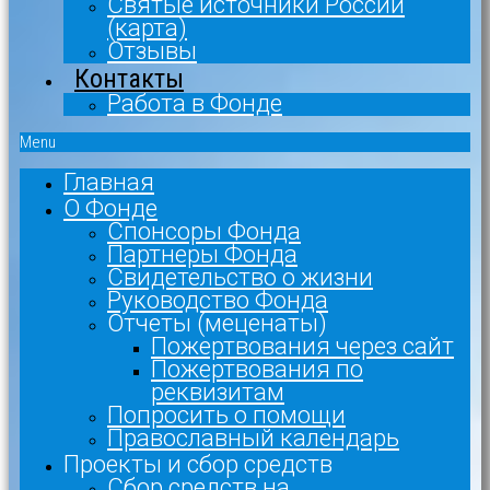
Святые источники России
(карта)
Отзывы
Контакты
Работа в Фонде
Menu
Главная
О Фонде
Спонсоры Фонда
Партнеры Фонда
Свидетельство о жизни
Руководство Фонда
Отчеты (меценаты)
Пожертвования через сайт
Пожертвования по
реквизитам
Попросить о помощи
Православный календарь
Проекты и сбор средств
Сбор средств на