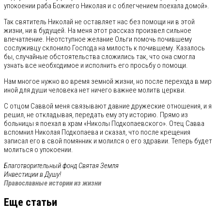
упокоении раба Божиего Николая и с облегчением поехала домой».
Так святитель Николай не оставляет нас без помощи ни в этой
жизни, ни в будущей. На меня этот рассказ произвел сильное
впечатление. Неотступное желание Ольги помочь почившему
сослуживцу склонило Господа на милость к почившему. Казалось
бы, случайные обстоятельства сложились так, что она смогла
узнать все необходимое и исполнить его просьбу о помощи.
Нам многое нужно во время земной жизни, но после перехода в мир
иной для души человека нет ничего важнее молитв церкви.
С отцом Саввой меня связывают давние дружеские отношения, и я
решил, не откладывая, передать ему эту историю. Прямо из
больницы я поехал в храм «Николы Подкопаевского». Отец Савва
вспомнил Николая Подкопаева и сказал, что после крещения
записал его в свой помянник и молился о его здравии. Теперь будет
молиться о упокоении.
Благотворительный фонд Святая Земля
Инвестиции в Душу!
Православные истории из жизни
Еще статьи