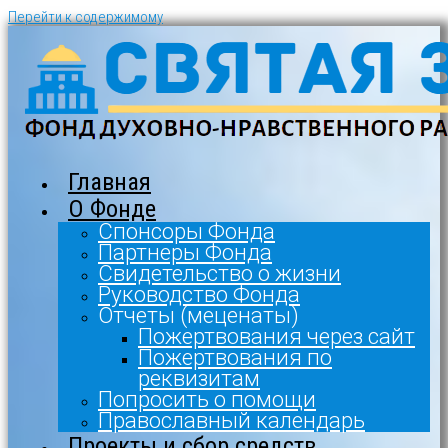
Перейти к содержимому
Главная
О Фонде
Спонсоры Фонда
Партнеры Фонда
Свидетельство о жизни
Руководство Фонда
Отчеты (меценаты)
Пожертвования через сайт
Пожертвования по
реквизитам
Попросить о помощи
Православный календарь
Проекты и сбор средств