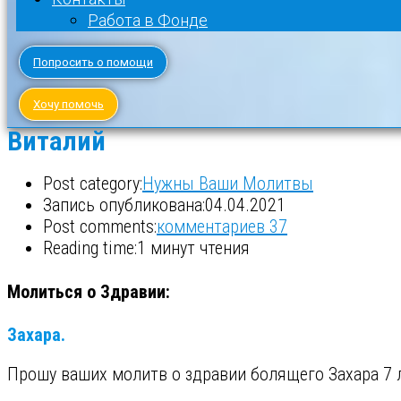
Работа в Фонде
Попросить о помощи
Хочу помочь
Виталий
Post category:
Нужны Ваши Молитвы
Запись опубликована:
04.04.2021
Post comments:
комментариев 37
Reading time:
1 минут чтения
Молиться о Здравии:
Захара.
Прошу ваших молитв о здравии болящего Захара 7 