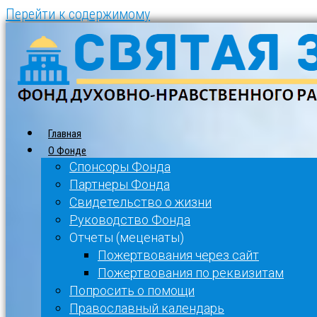
Перейти к содержимому
Главная
О Фонде
Спонсоры Фонда
Партнеры Фонда
Свидетельство о жизни
Руководство Фонда
Отчеты (меценаты)
Пожертвования через сайт
Пожертвования по реквизитам
Попросить о помощи
Православный календарь