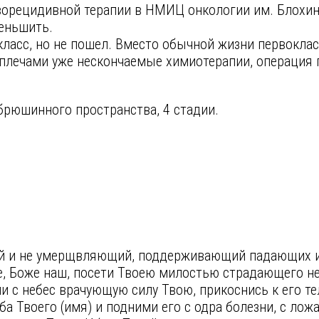
иворецидивной терапии в НМИЦ онкологии им. Блохи
меньшить.
ласс, но не пошел. Вместо обычной жизни первоклас
 плечами уже нескончаемые химиотерапии, операция 
рюшинного пространства, 4 стадии.
ий и не умерщвляющий, поддерживающий падающих 
, Боже наш, посети Твоею милостью страдающего не
и с небес врачующую силу Твою, прикоснись к его тел
а Твоего (имя) и подними его с одра болезни, с ло