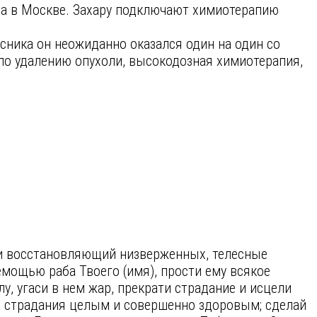
на в Москве. Захару подключают химиотерапию
сника он неожиданно оказался один на один со
по удалению опухоли, высокодозная химиотерапия,
и восстановляющий низверженных, телесные
мощью раба Твоего (имя), прости ему всякое
у, угаси в нем жар, прекрати страдание и исцели
жа страдания целым и совершенно здоровым; сделай