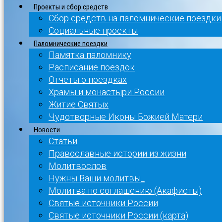
Проекты и сбор средств
Сбор средств на паломнические поездки
Социальные проекты
Паломнические поездки
Памятка паломнику
Расписание поездок
Отчеты о поездках
Храмы и монастыри России
Житие Святых
Чудотворные Иконы Божией Матери
Новости
Статьи
Православные истории из жизни
Молитвослов
Нужны Ваши молитвы_
Молитва по соглашению (Акафисты)
Святые источники России
Святые источники России (карта)