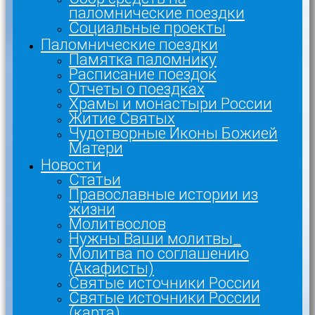
паломнические поездки
Социальные проекты
Паломнические поездки
Памятка паломнику
Расписание поездок
Отчеты о поездках
Храмы и монастыри России
Житие Святых
Чудотворные Иконы Божией
Матери
Новости
Статьи
Православные истории из
жизни
Молитвослов
Нужны Ваши молитвы_
Молитва по соглашению
(Акафисты)
Святые источники России
Святые источники России
(карта)