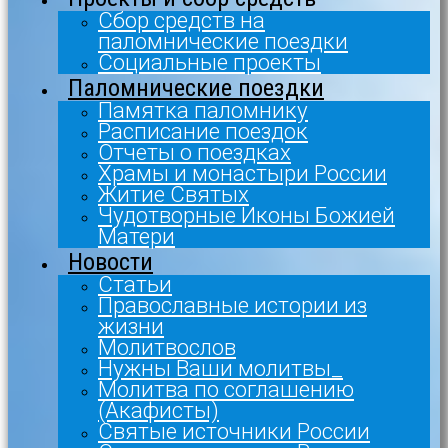
Сбор средств на
паломнические поездки
Социальные проекты
Паломнические поездки
Памятка паломнику
Расписание поездок
Отчеты о поездках
Храмы и монастыри России
Житие Святых
Чудотворные Иконы Божией
Матери
Новости
Статьи
Православные истории из
жизни
Молитвослов
Нужны Ваши молитвы_
Молитва по соглашению
(Акафисты)
Святые источники России