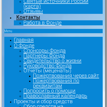
Святые источники России
(карта)
Отзывы
Контакты
Работа в Фонде
Menu
Главная
О Фонде
Спонсоры Фонда
Партнеры Фонда
Свидетельство о жизни
Руководство Фонда
Отчеты (меценаты)
Пожертвования через сайт
Пожертвования по
реквизитам
Попросить о помощи
Православный календарь
Проекты и сбор средств
Сбор средств на