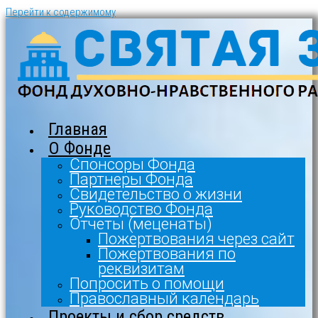
Перейти к содержимому
Главная
О Фонде
Спонсоры Фонда
Партнеры Фонда
Свидетельство о жизни
Руководство Фонда
Отчеты (меценаты)
Пожертвования через сайт
Пожертвования по
реквизитам
Попросить о помощи
Православный календарь
Проекты и сбор средств