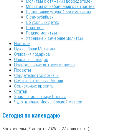
Молитвы о стяжании добродетелей
Молитвы об избавлении от страстей
О даровании угодной Богу молитвы
О самоубийцах
Об усопших детях
Псалтирь
Редкие молитвы
Утренние и вечерние молитвы
Новости
Нужны Ваши Молитвы
Описания подарков
Описания поездок
Православные истории из жизни
Проекты
Свидетельство о жизни
Святые источники России
Социальные проекты
Статьи
Храмы и монастыри России
Чудотворные Иконы Божией Матери
Сегодня по календарю
Воскресенье, 9 августа 2026 г.
(27 июля ст.ст.)