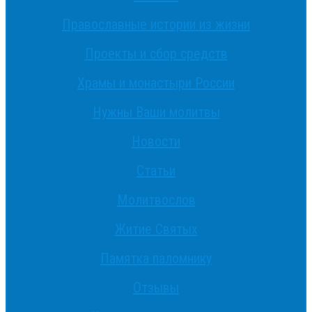
Православные истории из жизни
Проекты и сбор средств
Храмы и монастыри России
Нужны Ваши молитвы
Новости
Статьи
Молитвослов
Житие Святых
Памятка паломнику
Отзывы