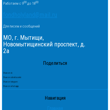
00
00
Работаем с 9
до 18
fondholyland@mail.ru
Для писем и сообщений
МО, г. Мытищи,
Новомытищинский проспект, д.
2а
Поделиться
Share on vk
Share on odnoklassniki
Share on telegram
Share on whatsapp
Навигация
Главная