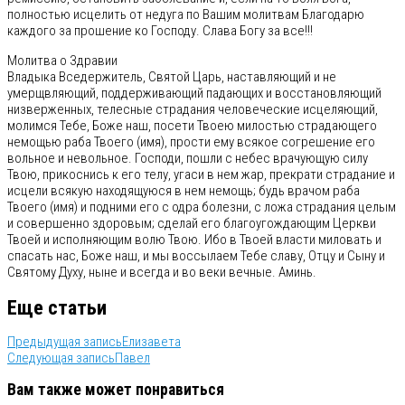
полностью исцелить от недуга по Вашим молитвам Благодарю
каждого за прошение ко Господу. Слава Богу за все!!!
Молитва о Здравии
Владыка Вседержитель, Святой Царь, наставляющий и не
умерщвляющий, поддерживающий падающих и восстановляющий
низверженных, телесные страдания человеческие исцеляющий,
молимся Тебе, Боже наш, посети Твоею милостью страдающего
немощью раба Твоего (имя), прости ему всякое согрешение его
вольное и невольное. Господи, пошли с небес врачующую силу
Твою, прикоснись к его телу, угаси в нем жар, прекрати страдание и
исцели всякую находящуюся в нем немощь; будь врачом раба
Твоего (имя) и подними его с одра болезни, с ложа страдания целым
и совершенно здоровым; сделай его благоугождающим Церкви
Твоей и исполняющим волю Твою. Ибо в Твоей власти миловать и
спасать нас, Боже наш, и мы воссылаем Тебе славу, Отцу и Сыну и
Святому Духу, ныне и всегда и во веки вечные. Аминь.
Еще статьи
Предыдущая запись
Елизавета
Следующая запись
Павел
Вам также может понравиться