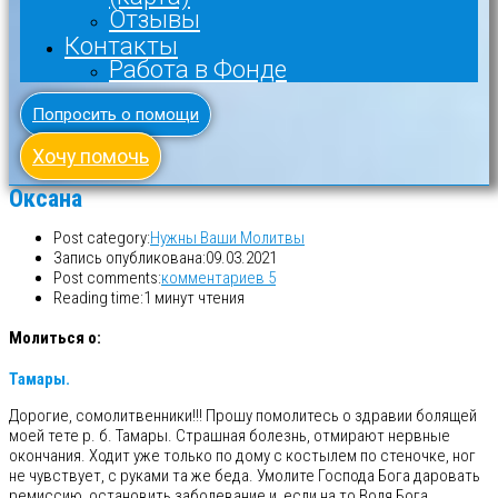
Отзывы
Контакты
Работа в Фонде
Попросить о помощи
Хочу помочь
Оксана
Post category:
Нужны Ваши Молитвы
Запись опубликована:
09.03.2021
Post comments:
комментариев 5
Reading time:
1 минут чтения
Молиться о:
Тамары.
Дорогие, сомолитвенники!!! Прошу помолитесь о здравии болящей
моей тете р. б. Тамары. Страшная болезнь, отмирают нервные
окончания. Ходит уже только по дому с костылем по стеночке, ног
не чувствует, с руками та же беда. Умолите Господа Бога даровать
ремиссию, остановить заболевание и, если на то Воля Бога,