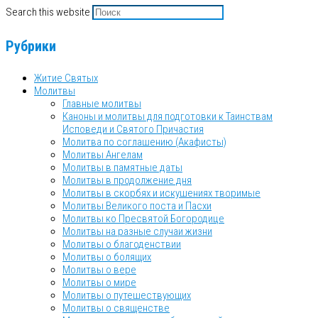
Search this website
Рубрики
Житие Святых
Молитвы
Главные молитвы
Каноны и молитвы для подготовки к Таинствам
Исповеди и Святого Причастия
Молитва по соглашению (Акафисты)
Молитвы Ангелам
Молитвы в памятные даты
Молитвы в продолжение дня
Молитвы в скорбях и искушениях творимые
Молитвы Великого поста и Пасхи
Молитвы ко Пресвятой Богородице
Молитвы на разные случаи жизни
Молитвы о благоденствии
Молитвы о болящих
Молитвы о вере
Молитвы о мире
Молитвы о путешествующих
Молитвы о священстве