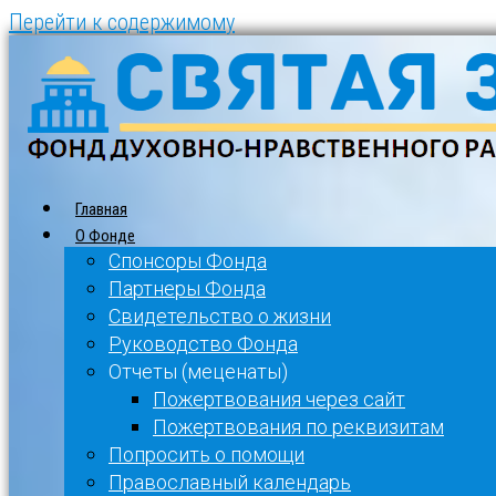
Перейти к содержимому
Главная
О Фонде
Спонсоры Фонда
Партнеры Фонда
Свидетельство о жизни
Руководство Фонда
Отчеты (меценаты)
Пожертвования через сайт
Пожертвования по реквизитам
Попросить о помощи
Православный календарь