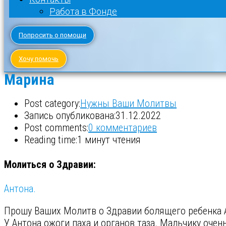
Работа в Фонде
Попросить о помощи
Хочу помочь
Марина
Post category:
Нужны Ваши Молитвы
Запись опубликована:
31.12.2022
Post comments:
0 комментариев
Reading time:
1 минут чтения
Молиться о Здравии:
Антона.
Прошу Ваших Молитв о Здравии болящего ребенка 
У Антона ожоги паха и органов таза. Мальчику оче