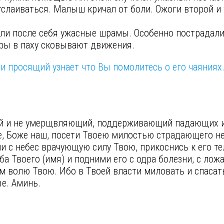
отслаиваться. Малыш кричал от боли. Ожоги второй и
вили после себя ужасные шрамы. Особенно пострадали
уры в паху сковывают движения.
и просящий узнает что Вы помолитесь о его чаяниях
ий и не умерщвляющий, поддерживающий падающих 
, Боже наш, посети Твоею милостью страдающего не
и с небес врачующую силу Твою, прикоснись к его тел
а Твоего (имя) и подними его с одра болезни, с ло
волю Твою. Ибо в Твоей власти миловать и спасать 
ые. Аминь.