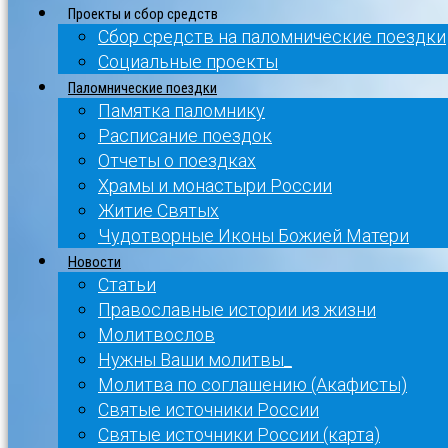
Проекты и сбор средств
Сбор средств на паломнические поездки
Социальные проекты
Паломнические поездки
Памятка паломнику
Расписание поездок
Отчеты о поездках
Храмы и монастыри России
Житие Святых
Чудотворные Иконы Божией Матери
Новости
Статьи
Православные истории из жизни
Молитвослов
Нужны Ваши молитвы_
Молитва по соглашению (Акафисты)
Святые источники России
Святые источники России (карта)