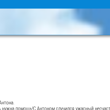
Антона.
нь нужна помощь!С Антоном случился ужасный несчаст