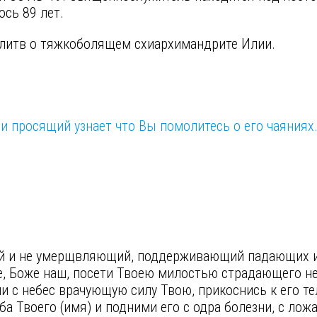
сь 89 лет.
олитв о тяжкоболящем схиархимандрите Илии.
и просящий узнает что Вы помолитесь о его чаяниях
ий и не умерщвляющий, поддерживающий падающих 
, Боже наш, посети Твоею милостью страдающего не
и с небес врачующую силу Твою, прикоснись к его тел
а Твоего (имя) и подними его с одра болезни, с ло