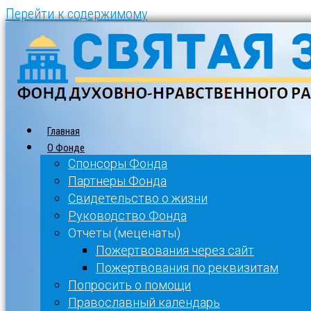
Перейти к содержимому
Главная
О Фонде
Спонсоры Фонда
Партнеры Фонда
Свидетельство о жизни
Руководство Фонда
Отчеты (меценаты)
Пожертвования через сайт
Пожертвования по реквизитам
Попросить о помощи
Православный календарь