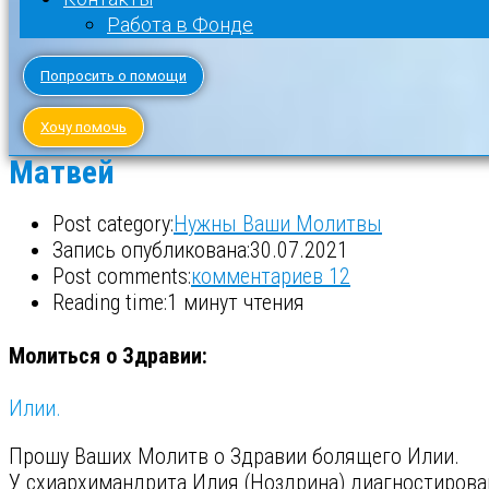
Работа в Фонде
Попросить о помощи
Хочу помочь
Матвей
Post category:
Нужны Ваши Молитвы
Запись опубликована:
30.07.2021
Post comments:
комментариев 12
Reading time:
1 минут чтения
Молиться о Здравии:
Илии.
Прошу Ваших Молитв о Здравии болящего Илии.
У схиархимандрита Илия (Ноздрина) диагностирова