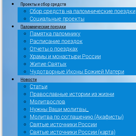
Проекты и сбор средств
Сбор средств на паломнические поездки
Социальные проекты
Паломнические поездки
Памятка паломнику
Расписание поездок
Отчеты о поездках
Храмы и монастыри России
Житие Святых
Чудотворные Иконы Божией Матери
Новости
Статьи
Православные истории из жизни
Молитвослов
Нужны Ваши молитвы_
Молитва по соглашению (Акафисты)
Святые источники России
Святые источники России (карта)