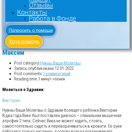
Отзывы
Контакты
Работа в Фонде
Попросить о помощи
Хочу помочь
Максим
Post category:
Нужны Ваши Молитвы
Запись опубликована:
12.01.2022
Post comments:
1 комментарий
Reading time:
1 минут чтения
Молиться о Здравии:
Виктории.
Нужны Ваши Молитвы о Здравии болящего ребенка Виктории.
В два года Вике был поставлен диагноз – спинальная мышечная
атрофия 2 типа. Сейчас Вика не может ходить, стоять,
самостоятельно сидеть и переворачиваться в кровати. Её руки
работают только частично, а голову всегда поддерживает