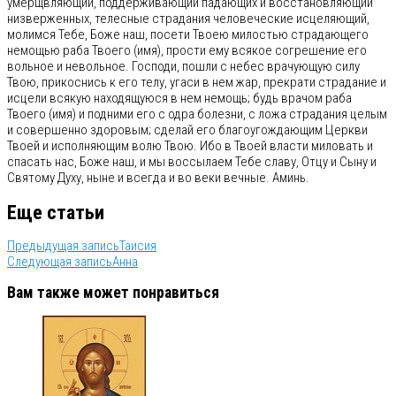
умерщвляющий, поддерживающий падающих и восстановляющий
низверженных, телесные страдания человеческие исцеляющий,
молимся Тебе, Боже наш, посети Твоею милостью страдающего
немощью раба Твоего (имя), прости ему всякое согрешение его
вольное и невольное. Господи, пошли с небес врачующую силу
Твою, прикоснись к его телу, угаси в нем жар, прекрати страдание и
исцели всякую находящуюся в нем немощь; будь врачом раба
Твоего (имя) и подними его с одра болезни, с ложа страдания целым
и совершенно здоровым; сделай его благоугождающим Церкви
Твоей и исполняющим волю Твою. Ибо в Твоей власти миловать и
спасать нас, Боже наш, и мы воссылаем Тебе славу, Отцу и Сыну и
Святому Духу, ныне и всегда и во веки вечные. Аминь.
Еще статьи
Предыдущая запись
Таисия
Следующая запись
Анна
Вам также может понравиться