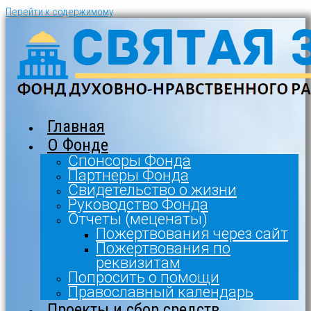
Перейти к содержимому
Главная
О Фонде
Спонсоры Фонда
Партнеры Фонда
Свидетельство о жизни
Руководство Фонда
Отчеты (меценаты)
Пожертвования через сайт
Пожертвования по
реквизитам
Попросить о помощи
Православный календарь
Проекты и сбор средств