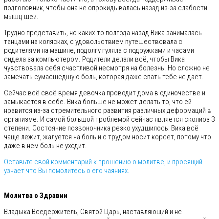
подголовник, чтобы она не опрокидывалась назад из-за слабости
мышц шеи.
Трудно представить, но каких-то полгода назад Вика занималась
танцами на колясках, с удовольствием путешествовала с
родителями на машине, подолгу гуляла с подружками и часами
сидела за компьютером. Родители делали всё, чтобы Вика
чувствовала себя счастливой несмотря на болезнь. Но сложно не
замечать сумасшедшую боль, которая даже спать тебе не даёт.
Сейчас всё своё время девочка проводит дома в одиночестве и
замыкается в себе. Вика больше не может делать то, что ей
нравится из-за стремительного развития различных деформаций в
организме. И самой большой проблемой сейчас является сколиоз 3
степени. Состояние позвоночника резко ухудшилось: Вика всё
чаще лежит, жалуется на боль и с трудом носит корсет, потому что
даже в нём боль не уходит.
Оставьте свой комментарий к прошению о молитве, и просящий
узнает что Вы помолитесь о его чаяниях.
⠀
Молитва о Здравии
Владыка Вседержитель, Святой Царь, наставляющий и не