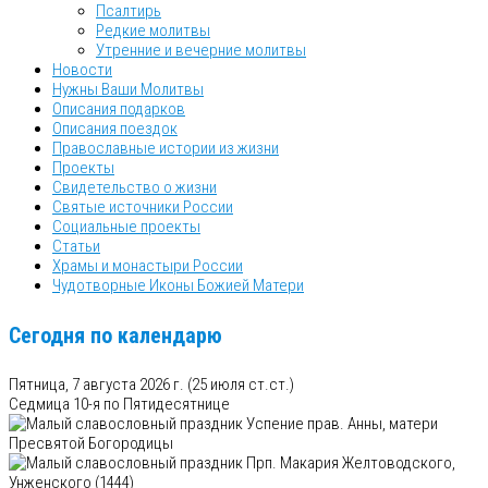
Псалтирь
Редкие молитвы
Утренние и вечерние молитвы
Новости
Нужны Ваши Молитвы
Описания подарков
Описания поездок
Православные истории из жизни
Проекты
Свидетельство о жизни
Святые источники России
Социальные проекты
Статьи
Храмы и монастыри России
Чудотворные Иконы Божией Матери
Сегодня по календарю
Пятница, 7 августа 2026 г.
(25 июля ст.ст.)
Седмица 10-я по Пятидесятнице
Успение прав. Анны, матери
Пресвятой Богородицы
Прп. Макария Желтоводского,
Унженского (1444)