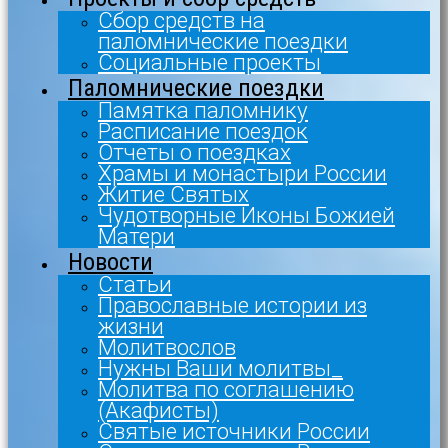
Сбор средств на
паломнические поездки
Социальные проекты
Паломнические поездки
Памятка паломнику
Расписание поездок
Отчеты о поездках
Храмы и монастыри России
Житие Святых
Чудотворные Иконы Божией
Матери
Новости
Статьи
Православные истории из
жизни
Молитвослов
Нужны Ваши молитвы_
Молитва по соглашению
(Акафисты)
Святые источники России