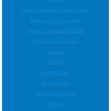
Православные истории из жизни
Проекты и сбор средств
Храмы и монастыри России
Нужны Ваши молитвы
Новости
Статьи
Молитвослов
Житие Святых
Памятка паломнику
Отзывы