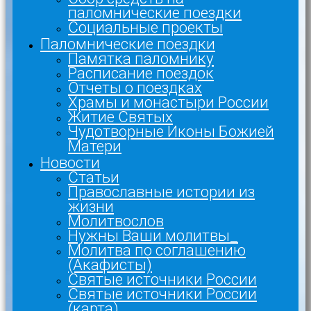
паломнические поездки
Социальные проекты
Паломнические поездки
Памятка паломнику
Расписание поездок
Отчеты о поездках
Храмы и монастыри России
Житие Святых
Чудотворные Иконы Божией
Матери
Новости
Статьи
Православные истории из
жизни
Молитвослов
Нужны Ваши молитвы_
Молитва по соглашению
(Акафисты)
Святые источники России
Святые источники России
(карта)