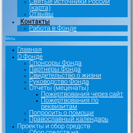
Святые источники России
(карта)
Отзывы
Контакты
Работа в Фонде
Menu
Главная
О Фонде
Спонсоры Фонда
Партнеры Фонда
Свидетельство о жизни
Руководство Фонда
Отчеты (меценаты)
Пожертвования через сайт
Пожертвования по
реквизитам
Попросить о помощи
Православный календарь
Проекты и сбор средств
Сбор средств на