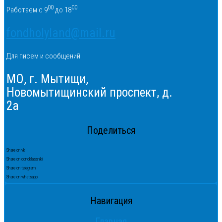
00
00
Работаем с 9
до 18
fondholyland@mail.ru
Для писем и сообщений
МО, г. Мытищи,
Новомытищинский проспект, д.
2а
Поделиться
Share on vk
Share on odnoklassniki
Share on telegram
Share on whatsapp
Навигация
Главная