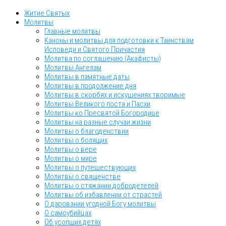
Житие Святых
Молитвы
Главные молитвы
Каноны и молитвы для подготовки к Таинствам
Исповеди и Святого Причастия
Молитва по соглашению (Акафисты)
Молитвы Ангелам
Молитвы в памятные даты
Молитвы в продолжение дня
Молитвы в скорбях и искушениях творимые
Молитвы Великого поста и Пасхи
Молитвы ко Пресвятой Богородице
Молитвы на разные случаи жизни
Молитвы о благоденствии
Молитвы о болящих
Молитвы о вере
Молитвы о мире
Молитвы о путешествующих
Молитвы о священстве
Молитвы о стяжании добродетелей
Молитвы об избавлении от страстей
О даровании угодной Богу молитвы
О самоубийцах
Об усопших детях