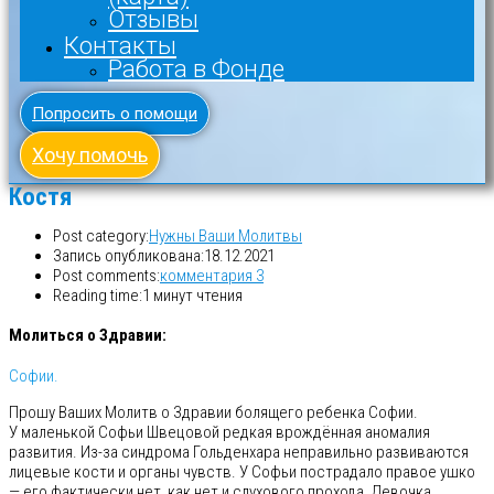
Отзывы
Контакты
Работа в Фонде
Попросить о помощи
Хочу помочь
Костя
Post category:
Нужны Ваши Молитвы
Запись опубликована:
18.12.2021
Post comments:
комментария 3
Reading time:
1 минут чтения
Молиться о Здравии:
Софии.
Прошу Ваших Молитв о Здравии болящего ребенка Софии.
У маленькой Софьи Швецовой редкая врождённая аномалия
развития. Из-за синдрома Гольденхара неправильно развиваются
лицевые кости и органы чувств. У Софьи пострадало правое ушко
— его фактически нет, как нет и слухового прохода. Девочка