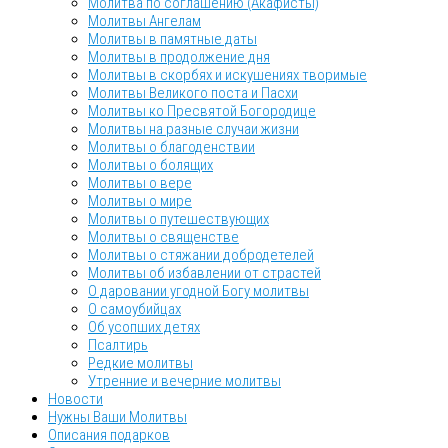
Молитва по соглашению (Акафисты)
Молитвы Ангелам
Молитвы в памятные даты
Молитвы в продолжение дня
Молитвы в скорбях и искушениях творимые
Молитвы Великого поста и Пасхи
Молитвы ко Пресвятой Богородице
Молитвы на разные случаи жизни
Молитвы о благоденствии
Молитвы о болящих
Молитвы о вере
Молитвы о мире
Молитвы о путешествующих
Молитвы о священстве
Молитвы о стяжании добродетелей
Молитвы об избавлении от страстей
О даровании угодной Богу молитвы
О самоубийцах
Об усопших детях
Псалтирь
Редкие молитвы
Утренние и вечерние молитвы
Новости
Нужны Ваши Молитвы
Описания подарков