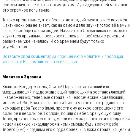
совсем ничего не слышит этим ушком. И для двухлетней малышки
это огромное испытание.
Только представьте, что абсолютно каждый звук для неё искажён.
Фактически она не знает, как на самом деле звучит голос её мамы и
папы, и вообще голоса людей. Из-за этого Софья никак не сможет
научиться правильно произносить слова — проблемы с речевым
развитием уже начались. И со временем будут только
усугубляться.
Оставьте свой комментарий к прошению о молитве, и просящий
узнает что Вы помолитесь о его чаяниях.
⠀
Молитва о Здравии
Владыка Вседержитель, Святой Царь, наставляющий и не
умерщвляющий, поддерживающий падающих и восстановляющий
низверженных, телесные страдания человеческие исцеляющий,
молимся Тебе, Боже наш, посети Твоею милостью страдающего
немощью раба Твоего (имя), прости ему всякое согрешение его
вольное и невольное. Господи, пошли с небес врачующую силу
Твою, прикоснись к его телу, угаси в нем жар, прекрати страдание и
исцели всякую находящуюся в нем немощь; будь врачом раба
Твоего (имя) и подними его с одра болезни, с ложа страдания целым