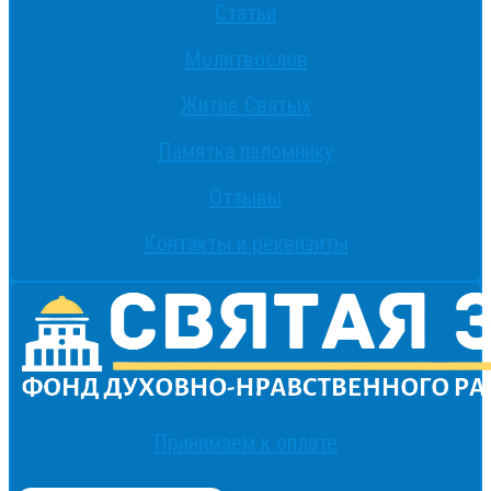
Статьи
Молитвослов
Житие Святых
Памятка паломнику
Отзывы
Контакты и реквизиты
Принимаем к оплате