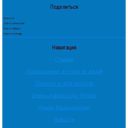
Поделиться
Share on vk
Share on odnoklassniki
Share on telegram
Share on whatsapp
Навигация
Главная
Православные истории из жизни
Проекты и сбор средств
Храмы и монастыри России
Нужны Ваши молитвы
Новости