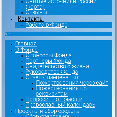
Святые источники России
(карта)
Отзывы
Контакты
Работа в Фонде
Menu
Главная
О Фонде
Спонсоры Фонда
Партнеры Фонда
Свидетельство о жизни
Руководство Фонда
Отчеты (меценаты)
Пожертвования через сайт
Пожертвования по
реквизитам
Попросить о помощи
Православный календарь
Проекты и сбор средств
Сбор средств на