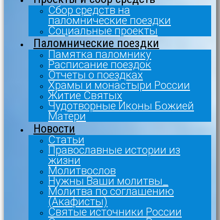
Сбор средств на
паломнические поездки
Социальные проекты
Паломнические поездки
Памятка паломнику
Расписание поездок
Отчеты о поездках
Храмы и монастыри России
Житие Святых
Чудотворные Иконы Божией
Матери
Новости
Статьи
Православные истории из
жизни
Молитвослов
Нужны Ваши молитвы_
Молитва по соглашению
(Акафисты)
Святые источники России