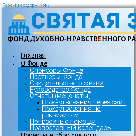
Перейти к содержимому
Главная
О Фонде
Спонсоры Фонда
Партнеры Фонда
Свидетельство о жизни
Руководство Фонда
Отчеты (меценаты)
Пожертвования через сайт
Пожертвования по
реквизитам
Попросить о помощи
Православный календарь
Проекты и сбор средств