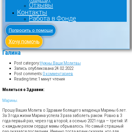
Отзывы
Контакты
Работа в Фонде
Попросить о помощи
Хочу помочь
Галина
Post category:
Нужны Ваши Молитвы
Запись опубликована:
24.02.2022
Post comments:
0 комментариев
Reading time:
1 минут чтения
Молиться о Здравии:
Марины.
Прошу Ваших Молитв о Здравии болящего младенца Марины 6 лет.
За 3 года жизни Марина успела 3 раза заболеть раком. Ровно в 3
года первый раз, через год второй, а осенью 2021 года — третий. И
с каждым разом сердце мамы обрывалось. Но самый страшный
раз оказался последним. Именно тогда врачи сказали, что для