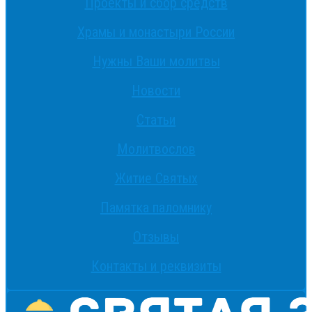
Проекты и сбор средств
Храмы и монастыри России
Нужны Ваши молитвы
Новости
Статьи
Молитвослов
Житие Святых
Памятка паломнику
Отзывы
Контакты и реквизиты