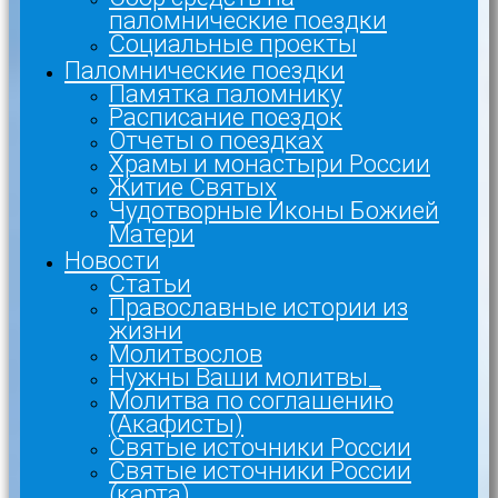
паломнические поездки
Социальные проекты
Паломнические поездки
Памятка паломнику
Расписание поездок
Отчеты о поездках
Храмы и монастыри России
Житие Святых
Чудотворные Иконы Божией
Матери
Новости
Статьи
Православные истории из
жизни
Молитвослов
Нужны Ваши молитвы_
Молитва по соглашению
(Акафисты)
Святые источники России
Святые источники России
(карта)