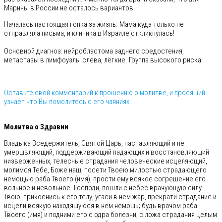
Марины в России не осталось вариантов.
Началась настоящая гонка за жизнь. Мама куда только не
отправляла письма, и клиника в Израиле откликнулась!
Основной диагноз: нейробластома заднего средостения,
метастазы в лимфоузлы слева, лёгкие. Группа высокого риска
Оставьте свой комментарий к прошению о молитве, и просящий
узнает что Вы помолитесь о его чаяниях.
⠀
Молитва о Здравии
Владыка Вседержитель, Святой Царь, наставляющий и не
умерщвляющий, поддерживающий падающих и восстановляющий
низверженных, телесные страдания человеческие исцеляющий,
молимся Тебе, Боже наш, посети Твоею милостью страдающего
немощью раба Твоего (имя), прости ему всякое согрешение его
вольное и невольное. Господи, пошли с небес врачующую силу
Твою, прикоснись к его телу, угаси в нем жар, прекрати страдание и
исцели всякую находящуюся в нем немощь; будь врачом раба
Твоего (имя) и подними его с одра болезни, с ложа страдания целым