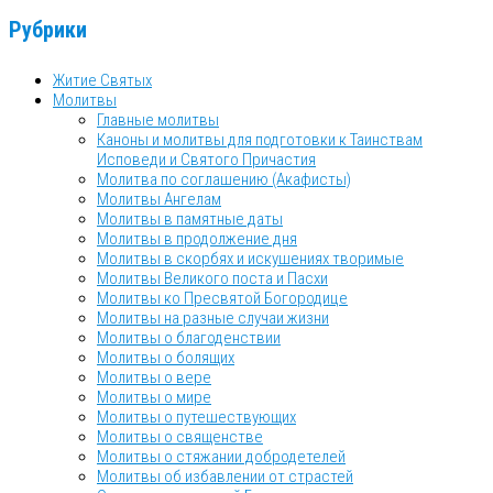
Рубрики
Житие Святых
Молитвы
Главные молитвы
Каноны и молитвы для подготовки к Таинствам
Исповеди и Святого Причастия
Молитва по соглашению (Акафисты)
Молитвы Ангелам
Молитвы в памятные даты
Молитвы в продолжение дня
Молитвы в скорбях и искушениях творимые
Молитвы Великого поста и Пасхи
Молитвы ко Пресвятой Богородице
Молитвы на разные случаи жизни
Молитвы о благоденствии
Молитвы о болящих
Молитвы о вере
Молитвы о мире
Молитвы о путешествующих
Молитвы о священстве
Молитвы о стяжании добродетелей
Молитвы об избавлении от страстей