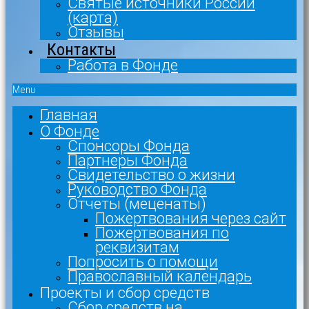
Святые источники России
(карта)
Отзывы
Контакты
Работа в Фонде
Menu
Главная
О Фонде
Спонсоры Фонда
Партнеры Фонда
Свидетельство о жизни
Руководство Фонда
Отчеты (меценаты)
Пожертвования через сайт
Пожертвования по
реквизитам
Попросить о помощи
Православный календарь
Проекты и сбор средств
Сбор средств на