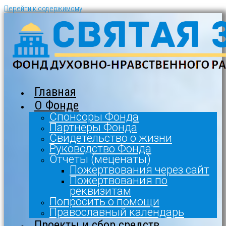
Перейти к содержимому
Главная
О Фонде
Спонсоры Фонда
Партнеры Фонда
Свидетельство о жизни
Руководство Фонда
Отчеты (меценаты)
Пожертвования через сайт
Пожертвования по
реквизитам
Попросить о помощи
Православный календарь
Проекты и сбор средств