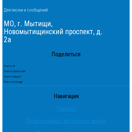
Для писем и сообщений
МО, г. Мытищи,
Новомытищинский проспект, д.
2а
Поделиться
Share on vk
Share on odnoklassniki
Share on telegram
Share on whatsapp
Навигация
Главная
Православные истории из жизни