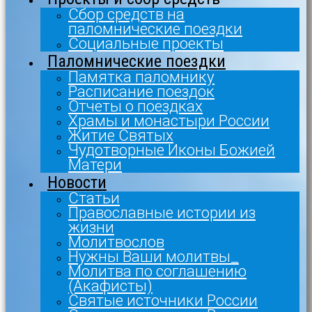
Сбор средств на
паломнические поездки
Социальные проекты
Паломнические поездки
Памятка паломнику
Расписание поездок
Отчеты о поездках
Храмы и монастыри России
Житие Святых
Чудотворные Иконы Божией
Матери
Новости
Статьи
Православные истории из
жизни
Молитвослов
Нужны Ваши молитвы_
Молитва по соглашению
(Акафисты)
Святые источники России