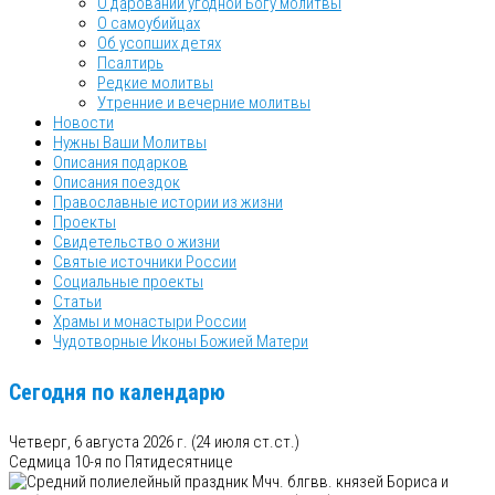
О даровании угодной Богу молитвы
О самоубийцах
Об усопших детях
Псалтирь
Редкие молитвы
Утренние и вечерние молитвы
Новости
Нужны Ваши Молитвы
Описания подарков
Описания поездок
Православные истории из жизни
Проекты
Свидетельство о жизни
Святые источники России
Социальные проекты
Статьи
Храмы и монастыри России
Чудотворные Иконы Божией Матери
Сегодня по календарю
Четверг, 6 августа 2026 г.
(24 июля ст.ст.)
Седмица 10-я по Пятидесятнице
Мчч. блгвв. князей Бориса и