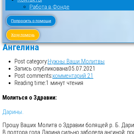
Работа в Фонде
Попросить о помощи
Хочу помочь
Ангелина
Post category:
Нужны Ваши Молитвы
Запись опубликована:
05.07.2021
Post comments:
комментарий 21
Reading time:
1 минут чтения
Молиться о Здравии:
Дарины.
Прошу Ваших Молитв о Здравии болящей р. Б. Дар
В полтора года Дарина сильно заболела ангиной: п