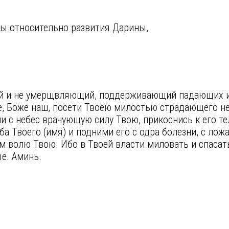
ы относительно развития Дарины,
ий и не умерщвляющий, поддерживающий падающих 
, Боже наш, посети Твоею милостью страдающего не
и с небес врачующую силу Твою, прикоснись к его тел
а Твоего (имя) и подними его с одра болезни, с ло
волю Твою. Ибо в Твоей власти миловать и спасать 
ые. Аминь.