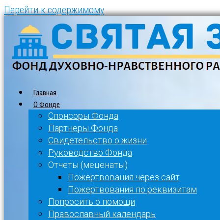
Перейти к содержимому
Главная
О Фонде
Спонсоры Фонда
Партнеры Фонда
Свидетельство о жизни
Руководство Фонда
Отчеты (меценаты)
Пожертвования через сайт
Пожертвования по реквизитам
Попросить о помощи
Православный календарь