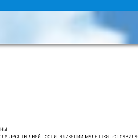
ины.
осле десяти дней госпитализации малышка поправила