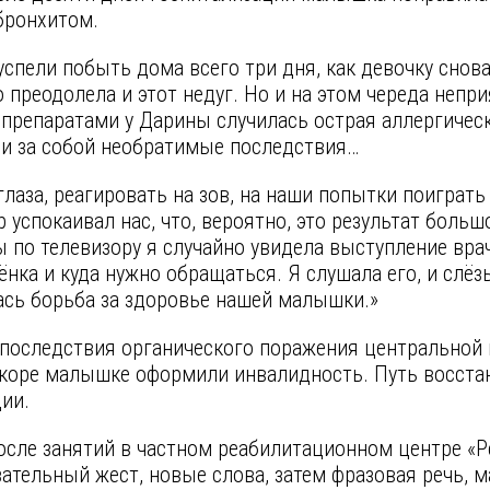
 бронхитом.
спели побыть дома всего три дня, как девочку снов
преодолела и этот недуг. Но и на этом череда непри
препаратами у Дарины случилась острая аллергическ
ли за собой необратимые последствия…
глаза, реагировать на зов, на наши попытки поиграть
успокаивал нас, что, вероятно, это результат большо
ы по телевизору я случайно увидела выступление вра
нка и куда нужно обращаться. Я слушала его, и слёз
лась борьба за здоровье нашей малышки.»
«последствия органического поражения центральной 
вскоре малышке оформили инвалидность. Путь восста
ии.
сле занятий в частном реабилитационном центре «Р
зательный жест, новые слова, затем фразовая речь, 