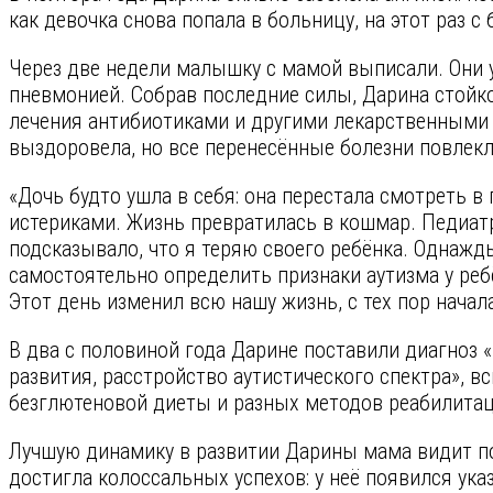
как девочка снова попала в больницу, на этот раз с
Через две недели малышку с мамой выписали. Они у
пневмонией. Собрав последние силы, Дарина стойко 
лечения антибиотиками и другими лекарственными 
выздоровела, но все перенесённые болезни повлек
«Дочь будто ушла в себя: она перестала смотреть в 
истериками. Жизнь превратилась в кошмар. Педиатр 
подсказывало, что я теряю своего ребёнка. Однажд
самостоятельно определить признаки аутизма у ребё
Этот день изменил всю нашу жизнь, с тех пор нача
В два с половиной года Дарине поставили диагноз 
развития, расстройство аутистического спектра», 
безглютеновой диеты и разных методов реабилитац
Лучшую динамику в развитии Дарины мама видит по
достигла колоссальных успехов: у неё появился ука