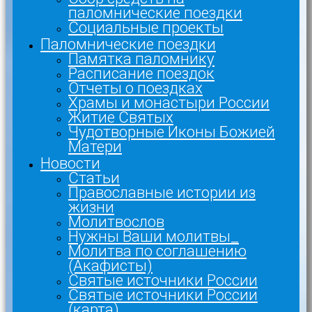
паломнические поездки
Социальные проекты
Паломнические поездки
Памятка паломнику
Расписание поездок
Отчеты о поездках
Храмы и монастыри России
Житие Святых
Чудотворные Иконы Божией
Матери
Новости
Статьи
Православные истории из
жизни
Молитвослов
Нужны Ваши молитвы_
Молитва по соглашению
(Акафисты)
Святые источники России
Святые источники России
(карта)