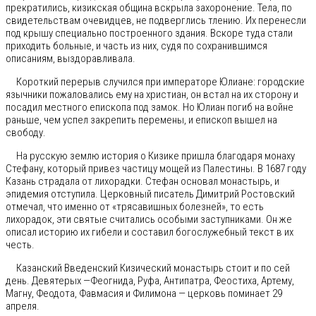
прекратились, кизикская община вскрыла захоронение. Тела, по
свидетельствам очевидцев, не подверглись тлению. Их перенесли
под крышу специально построенного здания. Вскоре туда стали
приходить больные, и часть из них, судя по сохранившимся
описаниям, выздоравливала.
Короткий перерыв случился при императоре Юлиане: городские
язычники пожаловались ему на христиан, он встал на их сторону и
посадил местного епископа под замок. Но Юлиан погиб на войне
раньше, чем успел закрепить перемены, и епископ вышел на
свободу.
На русскую землю история о Кизике пришла благодаря монаху
Стефану, который привез частицу мощей из Палестины. В 1687 году
Казань страдала от лихорадки. Стефан основал монастырь, и
эпидемия отступила. Церковный писатель Димитрий Ростовский
отмечал, что именно от «трясавишных болезней», то есть
лихорадок, эти святые считались особыми заступниками. Он же
описал историю их гибели и составил богослужебный текст в их
честь.
Казанский Введенский Кизический монастырь стоит и по сей
день. Девятерых —Феогнида, Руфа, Антипатра, Феостиха, Артему,
Магну, Феодота, Фавмасия и Филимона — церковь поминает 29
апреля.