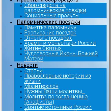
Сбор средств на
паломнические поездки
Социальные проекты
Паломнические поездки
Памятка паломнику
Расписание поездок
Отчеты о поездках
Храмы и монастыри России
Житие Святых
Чудотворные Иконы Божией
Матери
Новости
Статьи
Православные истории из
жизни
Молитвослов
Нужны Ваши молитвы_
Молитва по соглашению
(Акафисты)
Святые источники России