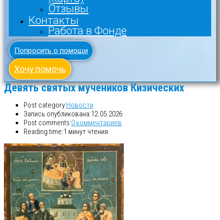
Отзывы
Контакты
Работа в Фонде
Попросить о помощи
Хочу помочь
Девять святых мучеников Кизических
Post category:
Новости
Запись опубликована:
12.05.2026
Post comments:
0 комментариев
Reading time:
1 минут чтения