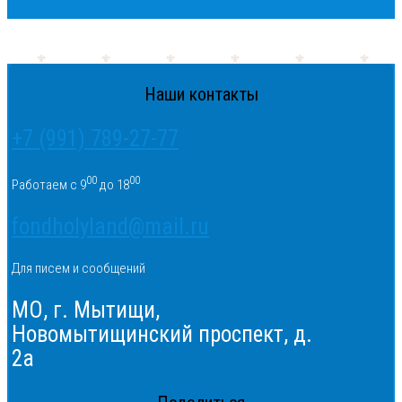
Наши контакты
+7 (991) 789-27-77
00
00
Работаем с 9
до 18
fondholyland@mail.ru
Для писем и сообщений
МО, г. Мытищи,
Новомытищинский проспект, д.
2а