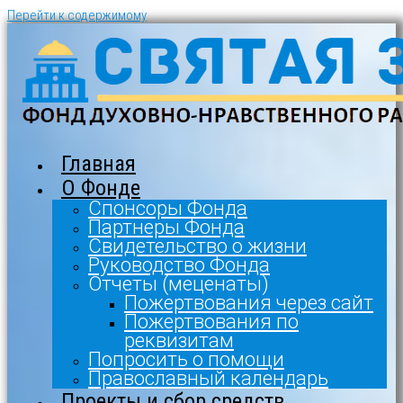
Перейти к содержимому
Главная
О Фонде
Спонсоры Фонда
Партнеры Фонда
Свидетельство о жизни
Руководство Фонда
Отчеты (меценаты)
Пожертвования через сайт
Пожертвования по
реквизитам
Попросить о помощи
Православный календарь
Проекты и сбор средств