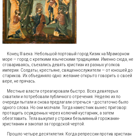
Конец III века. Небольшой портовый город Кизик на Мраморном
море — город с крепкими языческими традициями. Именно сюда, не
сговариваясь, съехались девять христиан из разных уголков
империи. Солдаты, крестьяне, священнослужители — от юношей до
стариков. Их объединяло одно: желание открыто говорить о своей
вере, не прячась.
Местные власти отреагировали быстро. Всех девятерых
схватили и потребовали публичного отречения. Неделю их по
очереди пытали и снова предлагали отречься —достаточно было
одного слова. Но они молчали. Тогда наместник вынес приговор:
протащить осужденных через колючий кустарник, а затем
обезглавить. Тела выкупил у стражи безымянный горожанин-
христианин и закопал за городской чертой.
Прошло четыре десятилетия. Когда репрессии против христиан