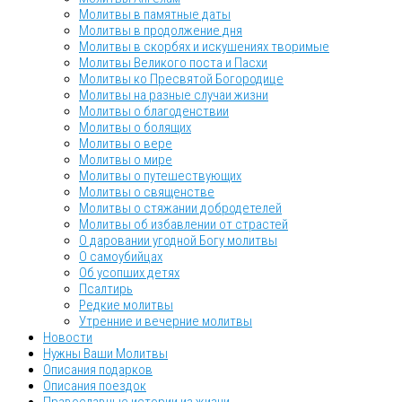
Молитвы в памятные даты
Молитвы в продолжение дня
Молитвы в скорбях и искушениях творимые
Молитвы Великого поста и Пасхи
Молитвы ко Пресвятой Богородице
Молитвы на разные случаи жизни
Молитвы о благоденствии
Молитвы о болящих
Молитвы о вере
Молитвы о мире
Молитвы о путешествующих
Молитвы о священстве
Молитвы о стяжании добродетелей
Молитвы об избавлении от страстей
О даровании угодной Богу молитвы
О самоубийцах
Об усопших детях
Псалтирь
Редкие молитвы
Утренние и вечерние молитвы
Новости
Нужны Ваши Молитвы
Описания подарков
Описания поездок