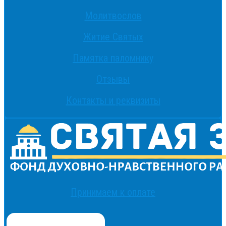
Молитвослов
Житие Святых
Памятка паломнику
Отзывы
Контакты и реквизиты
Принимаем к оплате