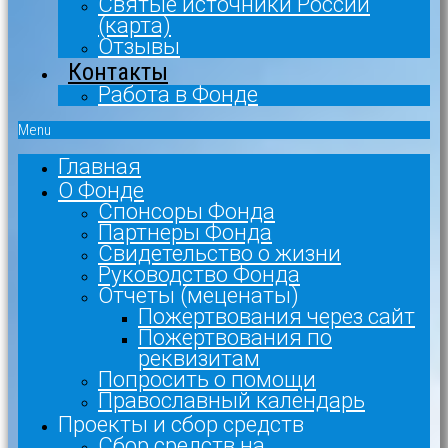
Святые источники России
(карта)
Отзывы
Контакты
Работа в Фонде
Menu
Главная
О Фонде
Спонсоры Фонда
Партнеры Фонда
Свидетельство о жизни
Руководство Фонда
Отчеты (меценаты)
Пожертвования через сайт
Пожертвования по
реквизитам
Попросить о помощи
Православный календарь
Проекты и сбор средств
Сбор средств на