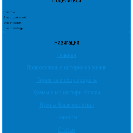
Поделиться
Share on vk
Share on odnoklassniki
Share on telegram
Share on whatsapp
Навигация
Главная
Православные истории из жизни
Проекты и сбор средств
Храмы и монастыри России
Нужны Ваши молитвы
Новости
Статьи