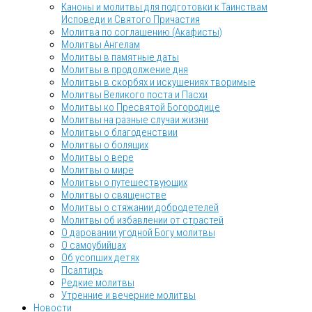
Каноны и молитвы для подготовки к Таинствам
Исповеди и Святого Причастия
Молитва по соглашению (Акафисты)
Молитвы Ангелам
Молитвы в памятные даты
Молитвы в продолжение дня
Молитвы в скорбях и искушениях творимые
Молитвы Великого поста и Пасхи
Молитвы ко Пресвятой Богородице
Молитвы на разные случаи жизни
Молитвы о благоденствии
Молитвы о болящих
Молитвы о вере
Молитвы о мире
Молитвы о путешествующих
Молитвы о священстве
Молитвы о стяжании добродетелей
Молитвы об избавлении от страстей
О даровании угодной Богу молитвы
О самоубийцах
Об усопших детях
Псалтирь
Редкие молитвы
Утренние и вечерние молитвы
Новости