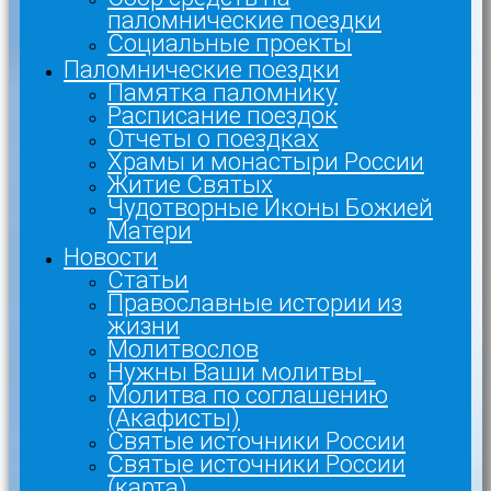
паломнические поездки
Социальные проекты
Паломнические поездки
Памятка паломнику
Расписание поездок
Отчеты о поездках
Храмы и монастыри России
Житие Святых
Чудотворные Иконы Божией
Матери
Новости
Статьи
Православные истории из
жизни
Молитвослов
Нужны Ваши молитвы_
Молитва по соглашению
(Акафисты)
Святые источники России
Святые источники России
(карта)