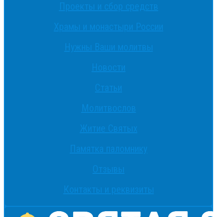
Проекты и сбор средств
Храмы и монастыри России
Нужны Ваши молитвы
Новости
Статьи
Молитвослов
Житие Святых
Памятка паломнику
Отзывы
Контакты и реквизиты