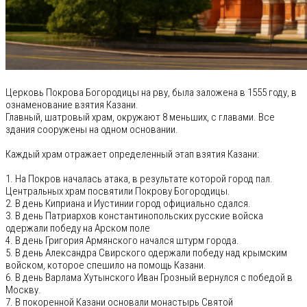
Церковь Покрова Богородицы на рву, была заложена в 1555 году, в
ознаменование взятия Казани.
Главный, шатровый храм, окружают 8 меньших, с главами. Все
здания сооружены на одном основании.
Каждый храм отражает определенный этап взятия Казани:
1. На Покров началась атака, в результате которой город пал.
Центральных храм посвятили Покрову Богородицы.
2. В день Киприана и Иустинии город официально сдался.
3. В день Патриархов константинопольских русские войска
одержали победу на Арском поле
4. В день Григория Армянского начался штурм города.
5. В день Александра Свирского одержали победу над крымским
войском, которое спешило на помощь Казани.
6. В день Варлама Хутынского Иван Грозный вернулся с победой в
Москву.
7. В покоренной Казани основали монастырь Святой