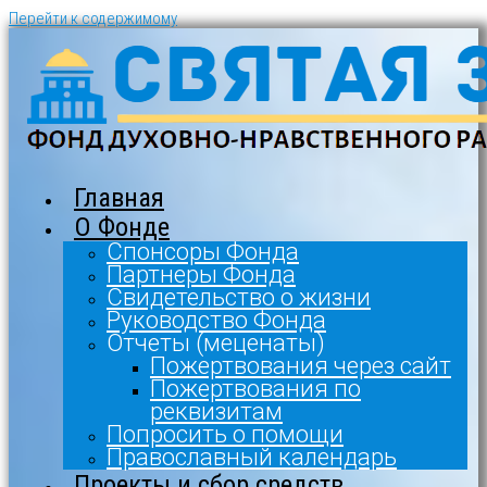
Перейти к содержимому
Главная
О Фонде
Спонсоры Фонда
Партнеры Фонда
Свидетельство о жизни
Руководство Фонда
Отчеты (меценаты)
Пожертвования через сайт
Пожертвования по
реквизитам
Попросить о помощи
Православный календарь
Проекты и сбор средств