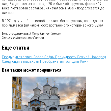
вид. В ходе третьего этапа, в 70-е, были обнаружены фрески 17
века. Четвертая реставрация началась в 90-е и продолжается до
сих пор.
В 1991 году в соборе возобновились богослужения, но он до сих
пор является филиалом Государственного исторического музея.
Благотворительный Фонд Святая Земля
Храмы и Монастыри России
Еще статьи
Предыдущая запись
Собор Софии Премудрости Божией, Новгород
Следующая запись
Храм Преображения Господня, Кижи
Вам также может понравиться