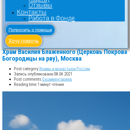
Отзывы
Контакты
Работа в Фонде
Попросить о помощи
Хочу помочь
Храм Василия Блаженного (Церковь Покрова
Богородицы на рву), Москва
Post category:
Храмы и монастыри России
Запись опубликована:
08.04.2021
Post comments:
0 комментариев
Reading time:
1 минут чтения