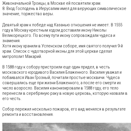
Живоначальной Троицы, в Москве ей посвятили храм.
8. Вход Господень в Иерусалим имел для верующих символическое
значение, торжество веры.
Девятый храм к победе над Казанью отношения не имеет. В 1555
году в Москву крестным ходом доставили икону Николы
Великорецкого. По всему пути икону сопровождали чудеса и
знамения.
Хотя икону хранили в Успенском соборе, имя святого получил 9-й
храм. Список с чудотворной иконы для этой церкви сделал
митрополит Макарий.
В 1588 году к собору пристроили еще один придел, в честь
московского юродивого Василия Блаженного. Василия уважал и
побаивался Иван Грозный, почитали простые москвичи. Чудеса
совершались еще при жизни Блаженного, а после его смерти их
число возросло. Василия канонизировали в 1588 году, его тело
перенесли в серебряную раку в новую церковь, которую назвали в
его честь.
Собор пережил несколько пожаров, его вид менялся в результате
ремонта и восстановления.