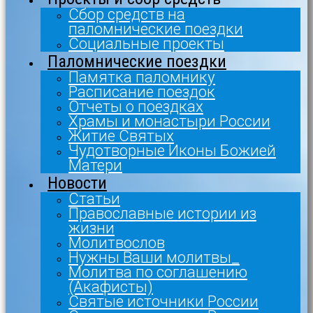
Сбор средств на
паломнические поездки
Социальные проекты
Паломнические поездки
Памятка паломнику
Расписание поездок
Отчеты о поездках
Храмы и монастыри России
Житие Святых
Чудотворные Иконы Божией
Матери
Новости
Статьи
Православные истории из
жизни
Молитвослов
Нужны Ваши молитвы_
Молитва по соглашению
(Акафисты)
Святые источники России