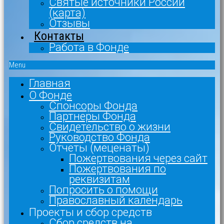
Святые источники России
(карта)
Отзывы
Контакты
Работа в Фонде
Menu
Главная
О Фонде
Спонсоры Фонда
Партнеры Фонда
Свидетельство о жизни
Руководство Фонда
Отчеты (меценаты)
Пожертвования через сайт
Пожертвования по
реквизитам
Попросить о помощи
Православный календарь
Проекты и сбор средств
Сбор средств на