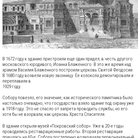
В 1672 году к зданию пристроили еще один придел, в честь другого
московского юродивого, Иоанна Блаженного. В это же время над
храмом Василия Блаженного построили церковь Святой Феодосии.
В 1680 году возвели новую звонницу. Ее колокола демонтировали и
переплавили в
1929 году.
Собору повезло, его значение, как исторического памятника было
настолько очевидно, что государство взяло здание под охрану уже
в 1918 году. Это не спасло от запрета проводить службы, но его
хотя бы не взорвали, как церковь Христа Спасителя.
В здании открыли музей «Покровский собор». Уже в 20-е годы
проводились реставрационные работы. Вторая реставрация
пришлась на 60-е. Собору постепенно возвращали первоначальный