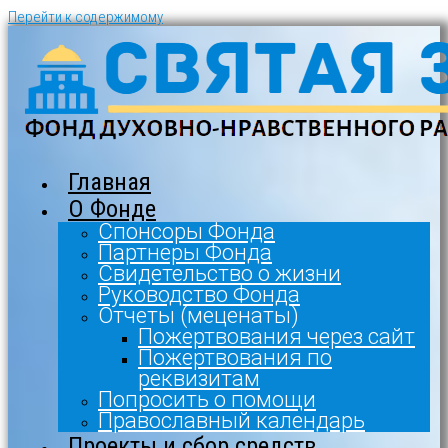
Перейти к содержимому
Главная
О Фонде
Спонсоры Фонда
Партнеры Фонда
Свидетельство о жизни
Руководство Фонда
Отчеты (меценаты)
Пожертвования через сайт
Пожертвования по
реквизитам
Попросить о помощи
Православный календарь
Проекты и сбор средств