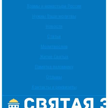
Храмы и монастыри России
Нужны Ваши молитвы
Новости
Статьи
Молитвослов
Житие Святых
Памятка паломнику
Отзывы
Контакты и реквизиты