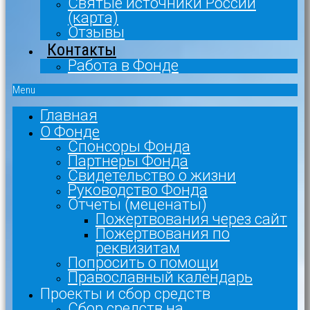
Святые источники России
(карта)
Отзывы
Контакты
Работа в Фонде
Menu
Главная
О Фонде
Спонсоры Фонда
Партнеры Фонда
Свидетельство о жизни
Руководство Фонда
Отчеты (меценаты)
Пожертвования через сайт
Пожертвования по
реквизитам
Попросить о помощи
Православный календарь
Проекты и сбор средств
Сбор средств на