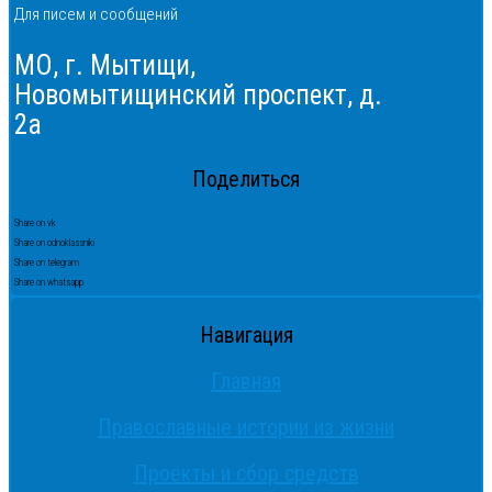
Для писем и сообщений
МО, г. Мытищи,
Новомытищинский проспект, д.
2а
Поделиться
Share on vk
Share on odnoklassniki
Share on telegram
Share on whatsapp
Навигация
Главная
Православные истории из жизни
Проекты и сбор средств