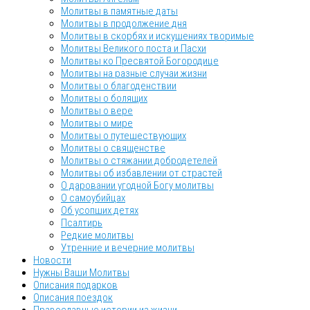
Молитвы в памятные даты
Молитвы в продолжение дня
Молитвы в скорбях и искушениях творимые
Молитвы Великого поста и Пасхи
Молитвы ко Пресвятой Богородице
Молитвы на разные случаи жизни
Молитвы о благоденствии
Молитвы о болящих
Молитвы о вере
Молитвы о мире
Молитвы о путешествующих
Молитвы о священстве
Молитвы о стяжании добродетелей
Молитвы об избавлении от страстей
О даровании угодной Богу молитвы
О самоубийцах
Об усопших детях
Псалтирь
Редкие молитвы
Утренние и вечерние молитвы
Новости
Нужны Ваши Молитвы
Описания подарков
Описания поездок
Православные истории из жизни