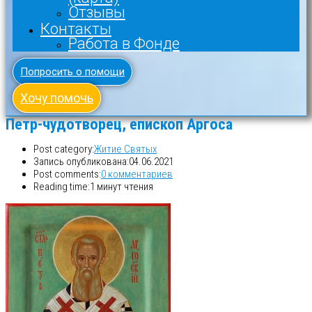
Отзывы
Контакты
Работа в Фонде
Попросить о помощи
Хочу помочь
Петр-чудотворец, епископ Аргоса
Post category:
Житие Святых
Запись опубликована:
04.06.2021
Post comments:
0 комментариев
Reading time:
1 минут чтения