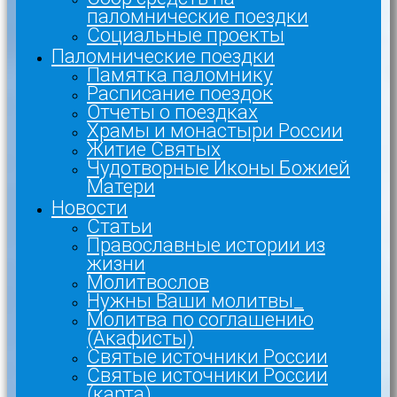
паломнические поездки
Социальные проекты
Паломнические поездки
Памятка паломнику
Расписание поездок
Отчеты о поездках
Храмы и монастыри России
Житие Святых
Чудотворные Иконы Божией
Матери
Новости
Статьи
Православные истории из
жизни
Молитвослов
Нужны Ваши молитвы_
Молитва по соглашению
(Акафисты)
Святые источники России
Святые источники России
(карта)