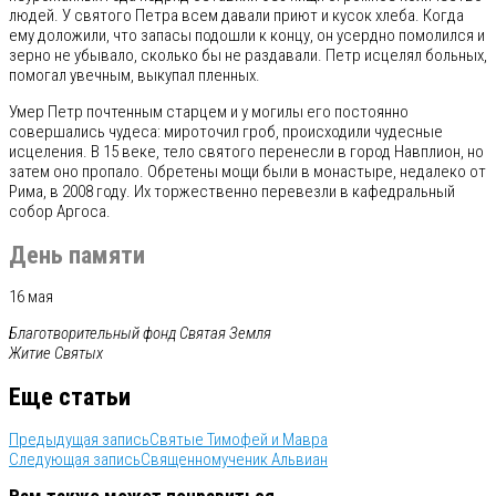
людей. У святого Петра всем давали приют и кусок хлеба. Когда
ему доложили, что запасы подошли к концу, он усердно помолился и
зерно не убывало, сколько бы не раздавали. Петр исцелял больных,
помогал увечным, выкупал пленных.
Умер Петр почтенным старцем и у могилы его постоянно
совершались чудеса: мироточил гроб, происходили чудесные
исцеления. В 15 веке, тело святого перенесли в город Навплион, но
затем оно пропало. Обретены мощи были в монастыре, недалеко от
Рима, в 2008 году. Их торжественно перевезли в кафедральный
собор Аргоса.
День памяти
16 мая
Благотворительный фонд Святая Земля
Житие Святых
Еще статьи
Предыдущая запись
Святые Тимофей и Мавра
Следующая запись
Священномученик Альвиан