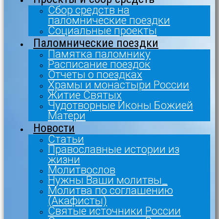
Сбор средств на
паломнические поездки
Социальные проекты
Паломнические поездки
Памятка паломнику
Расписание поездок
Отчеты о поездках
Храмы и монастыри России
Житие Святых
Чудотворные Иконы Божией
Матери
Новости
Статьи
Православные истории из
жизни
Молитвослов
Нужны Ваши молитвы_
Молитва по соглашению
(Акафисты)
Святые источники России