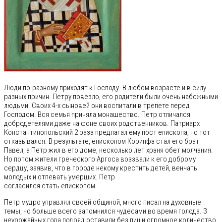
Люди по-разному приходят к Господу. В любом возрасте и в силу
разных причин. Петру повезло, его родители были очень набожными
людьми. Своих 4-х сыновей они воспитали в трепете перед
Господом. Вся семья приняла монашество. Петр отличался
добродетелями даже на фоне своих родственников. Патриарх
Константинопольский 2 раза предлагал ему пост епископа, но тот
отказывался. В результате, епископом Коринфа стал его брат
Павел, а Петр жил в его доме, несколько лет храня обет молчания.
Но потом жители греческого Аргоса воззвали к его доброму
сердцу, заявив, что в городе некому крестить детей, венчать
молодых и отпевать умерших. Петр
согласился стать епископом.
Петр мудро управлял своей общиной, много писал на духовные
темы, но больше всего запомнился чудесами во время голода. 3
неурожайных года подряд оставили без пищи огромное количество