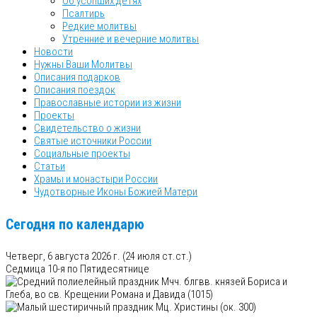
Об усопших детях
Псалтирь
Редкие молитвы
Утренние и вечерние молитвы
Новости
Нужны Ваши Молитвы
Описания подарков
Описания поездок
Православные истории из жизни
Проекты
Свидетельство о жизни
Святые источники России
Социальные проекты
Статьи
Храмы и монастыри России
Чудотворные Иконы Божией Матери
Сегодня по календарю
Четверг, 6 августа 2026 г.
(24 июля ст.ст.)
Седмица 10-я по Пятидесятнице
Мчч. блгвв. князей Бориса и
Глеба, во св. Крещении Романа и Давида (1015)
Мц. Христины (ок. 300)