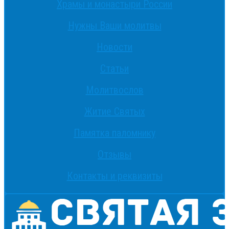
Храмы и монастыри России
Нужны Ваши молитвы
Новости
Статьи
Молитвослов
Житие Святых
Памятка паломнику
Отзывы
Контакты и реквизиты