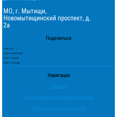
МО, г. Мытищи,
Новомытищинский проспект, д.
2а
Поделиться
Share on vk
Share on odnoklassniki
Share on telegram
Share on whatsapp
Навигация
Главная
Православные истории из жизни
Проекты и сбор средств