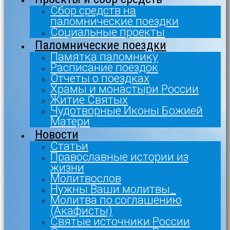
Сбор средств на
паломнические поездки
Социальные проекты
Паломнические поездки
Памятка паломнику
Расписание поездок
Отчеты о поездках
Храмы и монастыри России
Житие Святых
Чудотворные Иконы Божией
Матери
Новости
Статьи
Православные истории из
жизни
Молитвослов
Нужны Ваши молитвы_
Молитва по соглашению
(Акафисты)
Святые источники России