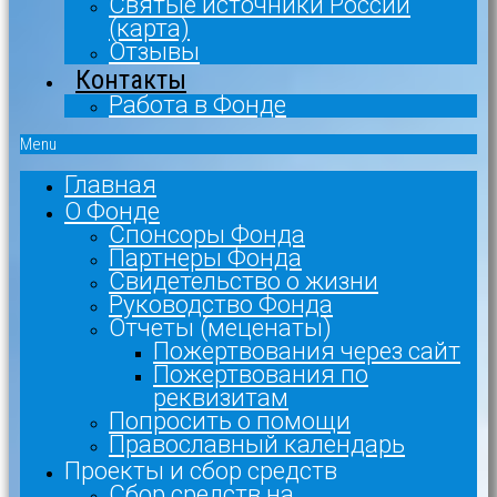
Святые источники России
(карта)
Отзывы
Контакты
Работа в Фонде
Menu
Главная
О Фонде
Спонсоры Фонда
Партнеры Фонда
Свидетельство о жизни
Руководство Фонда
Отчеты (меценаты)
Пожертвования через сайт
Пожертвования по
реквизитам
Попросить о помощи
Православный календарь
Проекты и сбор средств
Сбор средств на