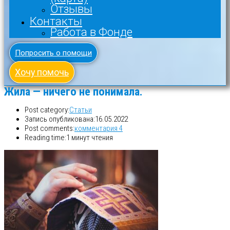
Отзывы
Контакты
Работа в Фонде
Попросить о помощи
Хочу помочь
Жила — ничего не понимала.
Post category:
Статьи
Запись опубликована:
16.05.2022
Post comments:
комментария 4
Reading time:
1 минут чтения