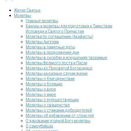
Житие Святых
Молитвы
Главные молитвы
Каноны и молитвы для подготовки к Таинствам
Исповеди и Святого Причастия
Молитва по соглашению (Акафисты)
Молитвы Ангелам
Молитвы в памятные даты
Молитвы в продолжение дня
Молитвы в скорбях и искушениях творимые
Молитвы Великого поста и Пасхи
Молитвы ко Пресвятой Богородице
Молитвы на разные случаи жизни
Молитвы о благоденствии
Молитвы о болящих
Молитвы о вере
Молитвы о мире
Молитвы о путешествующих
Молитвы о священстве
Молитвы о стяжании добродетелей
Молитвы об избавлении от страстей
О даровании угодной Богу молитвы
О самоубийцах