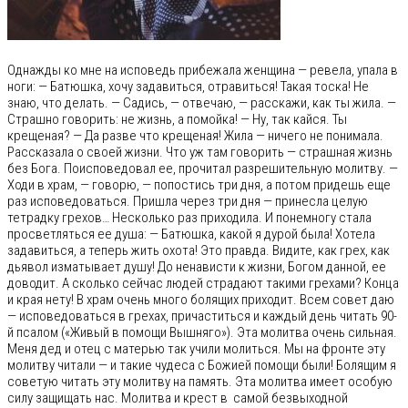
Однажды ко мне на исповедь прибежала женщина — ревела, упала в
ноги: — Батюшка, хочу задавиться, отравиться! Такая тоска! Не
знаю, что делать. — Садись, — отвечаю, — расскажи, как ты жила. —
Страшно говорить: не жизнь, а помойка! — Ну, так кайся. Ты
крещеная? — Да разве что крещеная! Жила — ничего не понимала.
Рассказала о своей жизни. Что уж там говорить — страшная жизнь
без Бога. Поисповедовал ее, прочитал разрешительную молитву. —
Ходи в храм, — говорю, — попостись три дня, а потом придешь еще
раз исповедоваться. Пришла через три дня — принесла целую
тетрадку грехов… Несколько раз приходила. И понемногу стала
просветляться ее душа: — Батюшка, какой я дурой была! Хотела
задавиться, а теперь жить охота! Это правда. Видите, как грех, как
дьявол изматывает душу! До ненависти к жизни, Богом данной, ее
доводит. А сколько сейчас людей страдают такими грехами? Конца
и края нету! В храм очень много болящих приходит. Всем совет даю
— исповедоваться в грехах, причаститься и каждый день читать 90-
й псалом («Живый в помощи Вышняго»). Эта молитва очень сильная.
Меня дед и отец с матерью так учили молиться. Мы на фронте эту
молитву читали — и такие чудеса с Божией помощи были! Болящим я
советую читать эту молитву на память. Эта молитва имеет особую
силу защищать нас. Молитва и крест в самой безвыходной