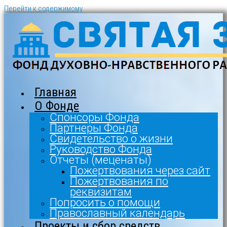
Перейти к содержимому
Главная
О Фонде
Спонсоры Фонда
Партнеры Фонда
Свидетельство о жизни
Руководство Фонда
Отчеты (меценаты)
Пожертвования через сайт
Пожертвования по
реквизитам
Попросить о помощи
Православный календарь
Проекты и сбор средств