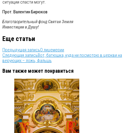
ситуации спасти могут.
Прот. Валентин Бирюков
Благотворительный фо
нд
Святая Земля
Инвестиции в Душу!
Еще статьи
Предыдущая запись
О лицемерии
Следующая запись
Вот, батюшка, куда ни посмотрю в церкви на
верующих – ложь, фальшь
Вам также может понравиться