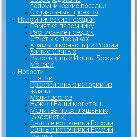
паломнические поездки
Социальные проекты
Паломнические поездки
Памятка паломнику
Расписание поездок
Отчеты о поездках
Храмы и монастыри России
Житие Святых
Чудотворные Иконы Божией
Матери
Новости
Статьи
Православные истории из
жизни
Молитвослов
Нужны Ваши молитвы_
Молитва по соглашению
(Акафисты)
Святые источники России
Святые источники России
(карта)