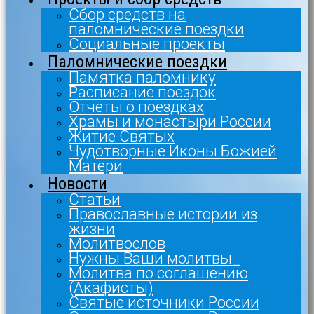
Сбор средств на
паломнические поездки
Социальные проекты
Паломнические поездки
Памятка паломнику
Расписание поездок
Отчеты о поездках
Храмы и монастыри России
Житие Святых
Чудотворные Иконы Божией
Матери
Новости
Статьи
Православные истории из
жизни
Молитвослов
Нужны Ваши молитвы_
Молитва по соглашению
(Акафисты)
Святые источники России