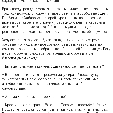
службу и причаститься Святых Таин.
Врачи предупреждали меня, что опухоль поддается лечению очень
трудно, и возможно положительного результата вообще не будет.
Пройдя уже в Хабаровске второй курс лечения, по настоянию
врача я сделал рентгенограмму (предыдущую рентгенограмму я
делал за 6 недель до этого). Я был очень удивлен, когда
рентгенолог записал в карточке: «в легких ничего не обнаружено».
Хочу сказать, что у врачей, как наших, так и московских, руки
золотые, и они сделали все возможное и от них зависящее, но
считаю, что именно мое обращение к Пресвятой Богородице и Богу
и именно Божия помощь сыграла решающую роль в этом
благополучном исходе.
– Вы ещё принимаете какие-нибудь лекарственные препараты?
– В настоящее время я по рекомендации врачей прохожу, курс
химиотерапии и молю Бога о помощи в этом, так как сильные
антибиотики оказывают негативное влияние на общее
самочувствие.
– А когда Вы приняли святое Крещение?
– Крестился я в возрасте 28 лет в г. Пскове по просьбе бабушки.
Но храм не посещал постоянно и не принимал участия в таинствах.