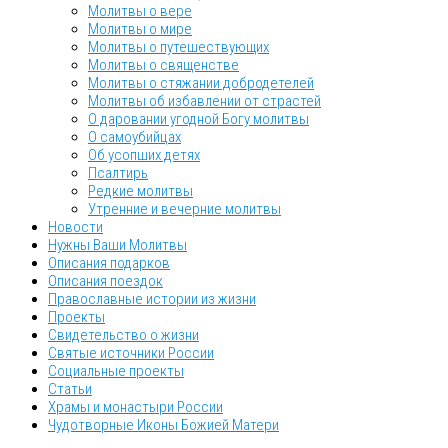
Молитвы о вере
Молитвы о мире
Молитвы о путешествующих
Молитвы о священстве
Молитвы о стяжании добродетелей
Молитвы об избавлении от страстей
О даровании угодной Богу молитвы
О самоубийцах
Об усопших детях
Псалтирь
Редкие молитвы
Утренние и вечерние молитвы
Новости
Нужны Ваши Молитвы
Описания подарков
Описания поездок
Православные истории из жизни
Проекты
Свидетельство о жизни
Святые источники России
Социальные проекты
Статьи
Храмы и монастыри России
Чудотворные Иконы Божией Матери