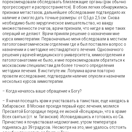
порекомендовали обследовать близлежащие органы (рак обычно
прогрессирует и распространяется). В обоих легких обнаружились
признаки метастазов; дальнейшее обследование подтвердило их
наличие и смогло дать точные размеры: от 0,5 до 2,5 см. Снова
необходимо было хирургическое вмешательство, но ввиду
множественности очагов, врачи признали, что нигде в мире таких
операций не делают. Врачи приняли решение о назначении мне
курса химиотерапии. Первоначально меня обследовали в местном
патологоанатомическом отделении где и был поставлен вопрос о
назначении и о методике нестандартного лечения. Однозначного
решения у врачей медицинского университета, химиоотделения и
патологоанатомии не было, и мне порекомендовали обратиться к
московским специалистам для более точного определения
методики лечения. В институте им. Лопухина врачи повторно
провели исследование, подтвердили наличие опухоли и назначили
несколько курсов химиотерапии.
– Когда началось ваше обращение к Богу?
– Я начал посещать храм и участвовать в таинствах, еще находясь в
Хабаровске. В Москве проходя первый курс лечения, молился
Пресвятой Богородице перед ее иконой «Всецарица», что в храме
Всех святых (ст. м. Таганская). Исповедавшись и готовясь ко Св.
Причастию я почувствовал недомогание; утром температура
поднялась до 39 градусов. Несмотря на это, мне удалось отстоять