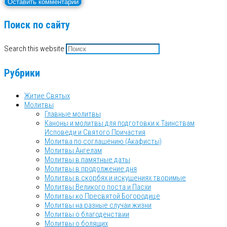
Поиск по сайту
Search this website
Рубрики
Житие Святых
Молитвы
Главные молитвы
Каноны и молитвы для подготовки к Таинствам
Исповеди и Святого Причастия
Молитва по соглашению (Акафисты)
Молитвы Ангелам
Молитвы в памятные даты
Молитвы в продолжение дня
Молитвы в скорбях и искушениях творимые
Молитвы Великого поста и Пасхи
Молитвы ко Пресвятой Богородице
Молитвы на разные случаи жизни
Молитвы о благоденствии
Молитвы о болящих