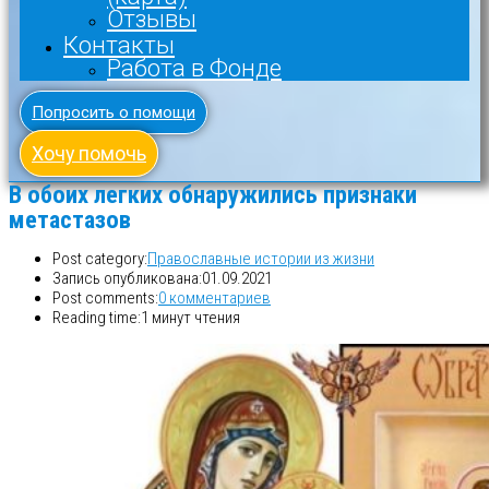
Отзывы
Контакты
Работа в Фонде
Попросить о помощи
Хочу помочь
В обоих легких обнаружились признаки
метастазов
Post category:
Православные истории из жизни
Запись опубликована:
01.09.2021
Post comments:
0 комментариев
Reading time:
1 минут чтения