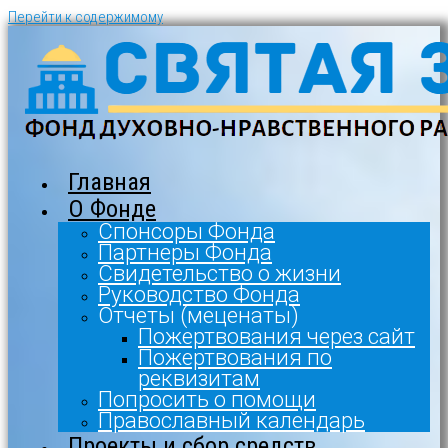
Перейти к содержимому
Главная
О Фонде
Спонсоры Фонда
Партнеры Фонда
Свидетельство о жизни
Руководство Фонда
Отчеты (меценаты)
Пожертвования через сайт
Пожертвования по
реквизитам
Попросить о помощи
Православный календарь
Проекты и сбор средств