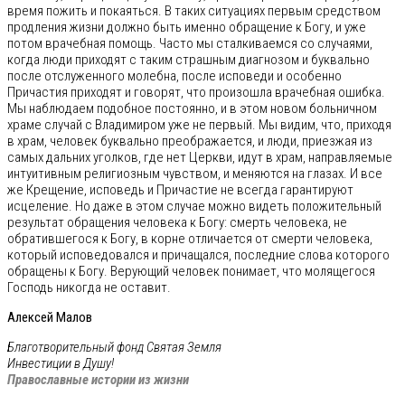
время пожить и покаяться. В таких ситуациях первым средством
продления жизни должно быть именно обращение к Богу, и уже
потом врачебная помощь. Часто мы сталкиваемся со случаями,
когда люди приходят с таким страшным диагнозом и буквально
после отслуженного молебна, после исповеди и особенно
Причастия приходят и говорят, что произошла врачебная ошибка.
Мы наблюдаем подобное постоянно, и в этом новом больничном
храме случай с Владимиром уже не первый. Мы видим, что, приходя
в храм, человек буквально преображается, и люди, приезжая из
самых дальних уголков, где нет Церкви, идут в храм, направляемые
интуитивным религиозным чувством, и меняются на глазах. И все
же Крещение, исповедь и Причастие не всегда гарантируют
исцеление. Но даже в этом случае можно видеть положительный
результат обращения человека к Богу: смерть человека, не
обратившегося к Богу, в корне отличается от смерти человека,
который исповедовался и причащался, последние слова которого
обращены к Богу. Верующий человек понимает, что молящегося
Господь никогда не оставит.
Алексей Малов
Благотворительный фонд Святая Земля
Инвестиции в Душу!
Православные истории из жизни