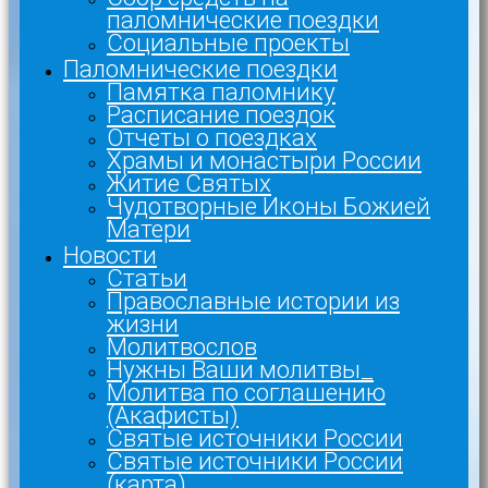
паломнические поездки
Социальные проекты
Паломнические поездки
Памятка паломнику
Расписание поездок
Отчеты о поездках
Храмы и монастыри России
Житие Святых
Чудотворные Иконы Божией
Матери
Новости
Статьи
Православные истории из
жизни
Молитвослов
Нужны Ваши молитвы_
Молитва по соглашению
(Акафисты)
Святые источники России
Святые источники России
(карта)