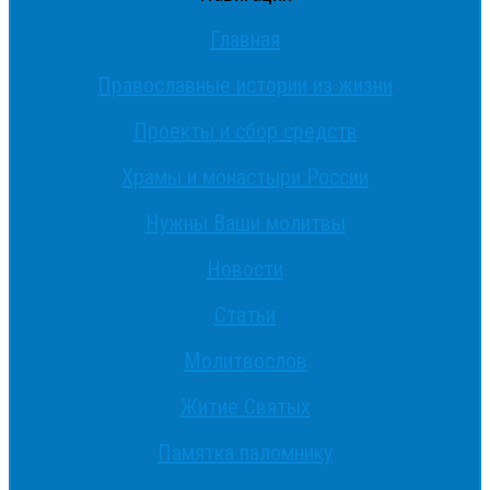
Главная
Православные истории из жизни
Проекты и сбор средств
Храмы и монастыри России
Нужны Ваши молитвы
Новости
Статьи
Молитвослов
Житие Святых
Памятка паломнику