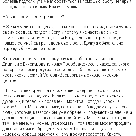
Болезнь подтолкнула меня обратиться за помощью к Богу. Теперь я
знаю, насколько велика Божия помощь.
– У вас в семье все крещеные?
– Жена у меня некрещеная, но надеюсь, что она сама, своим умом и
своим сердцем придет к Богу, и потому я не настаиваю и не
навязываю ей веру. Брат, слава Богу, недавно покрестился, и
пример со мной сыграл здесь свою роль. Дочку я обязательно
окрещу в ближайшее время.
За комментарием по данному случаю я обратился к иерею
Димитрию Винокурову, клирику Преображенского кафедрального
собора, который регулярно совершает богослужения в храме в
честь иконы Божией Матери «Всецарица» в онкологическом
центре.
– В настоящее время наше сознание совершенно отлично от
сознания наших предков. И самое главное средство лечения и
духовных, и телесных болезней – молитва – отодвинулось на
второй план. Мы, священники, постоянно наблюдаем случаи, когда
люди, которые, казалось бы, уже обречены, получают исцеление, а
другие неожиданно заканчивают свой путь. Мы не фаталисты, но,
тем не менее, мы можем утверждать, что человек может продлить
дни своей жизни обращением к Богу. Господь всегда даст
человеку, обращающемуся к Нему, время поработать Христу,