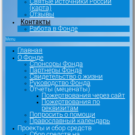
Святые источники России
(карта)
Отзывы
Контакты
Работа в Фонде
Menu
Главная
О Фонде
Спонсоры Фонда
Партнеры Фонда
Свидетельство о жизни
Руководство Фонда
Отчеты (меценаты)
Пожертвования через сайт
Пожертвования по
реквизитам
Попросить о помощи
Православный календарь
Проекты и сбор средств
Сбор средств на