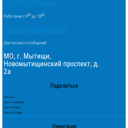
+7 (991) 789-27-77
00
00
Работаем с 9
до 18
fondholyland@mail.ru
Для писем и сообщений
МО, г. Мытищи,
Новомытищинский проспект, д.
2а
Поделиться
Share on vk
Share on odnoklassniki
Share on telegram
Share on whatsapp
Навигация