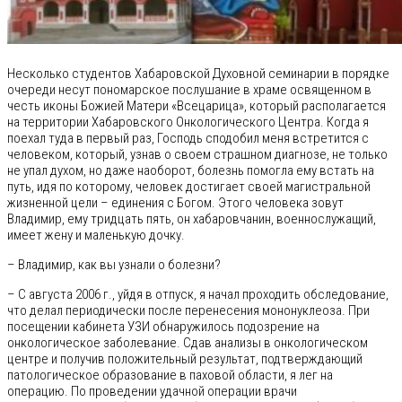
Несколько студентов Хабаровской Духовной семинарии в порядке
очереди несут пономарское послушание в храме освященном в
честь иконы Божией Матери «Всецарица», который располагается
на территории Хабаровского Онкологического Центра. Когда я
поехал туда в первый раз, Господь сподобил меня встретится с
человеком, который, узнав о своем страшном диагнозе, не только
не упал духом, но даже наоборот, болезнь помогла ему встать на
путь, идя по которому, человек достигает своей магистральной
жизненной цели – единения с Богом. Этого человека зовут
Владимир, ему тридцать пять, он хабаровчанин, военнослужащий,
имеет жену и маленькую дочку.
– Владимир, как вы узнали о болезни?
– С августа 2006 г., уйдя в отпуск, я начал проходить обследование,
что делал периодически после перенесения мононуклеоза. При
посещении кабинета УЗИ обнаружилось подозрение на
онкологическое заболевание. Сдав анализы в онкологическом
центре и получив положительный результат, подтверждающий
патологическое образование в паховой области, я лег на
операцию. По проведении удачной операции врачи