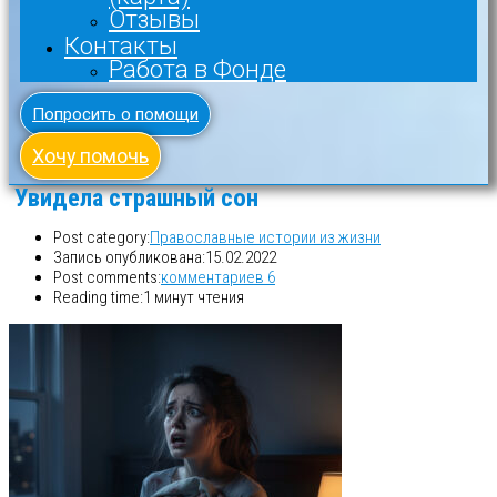
Отзывы
Контакты
Работа в Фонде
Попросить о помощи
Хочу помочь
Увидела страшный сон
Post category:
Православные истории из жизни
Запись опубликована:
15.02.2022
Post comments:
комментариев 6
Reading time:
1 минут чтения