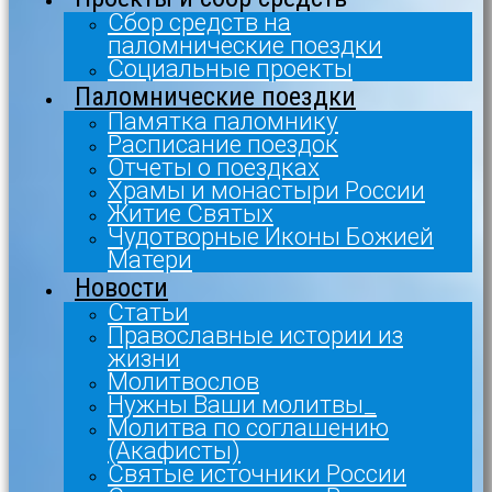
Сбор средств на
паломнические поездки
Социальные проекты
Паломнические поездки
Памятка паломнику
Расписание поездок
Отчеты о поездках
Храмы и монастыри России
Житие Святых
Чудотворные Иконы Божией
Матери
Новости
Статьи
Православные истории из
жизни
Молитвослов
Нужны Ваши молитвы_
Молитва по соглашению
(Акафисты)
Святые источники России