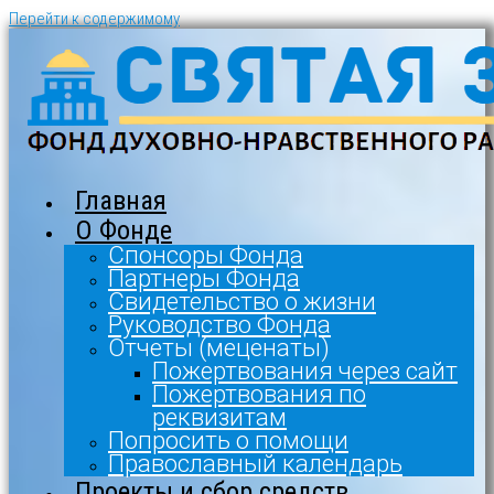
Перейти к содержимому
Главная
О Фонде
Спонсоры Фонда
Партнеры Фонда
Свидетельство о жизни
Руководство Фонда
Отчеты (меценаты)
Пожертвования через сайт
Пожертвования по
реквизитам
Попросить о помощи
Православный календарь
Проекты и сбор средств