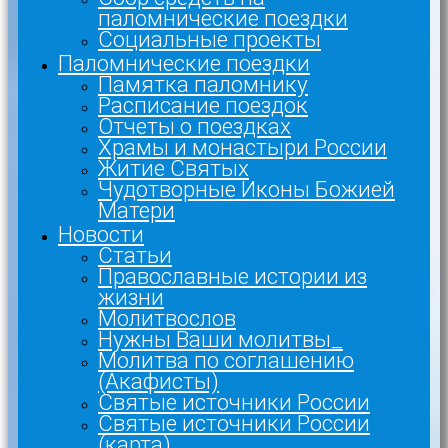
паломнические поездки
Социальные проекты
Паломнические поездки
Памятка паломнику
Расписание поездок
Отчеты о поездках
Храмы и монастыри России
Житие Святых
Чудотворные Иконы Божией
Матери
Новости
Статьи
Православные истории из
жизни
Молитвослов
Нужны Ваши молитвы_
Молитва по соглашению
(Акафисты)
Святые источники России
Святые источники России
(карта)