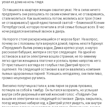
уехал из дома на ночь глядя.
Оставшихся в квартире женщин охватил ужас. Не в силах ничего
предпринять они разошлись по своим комнатам и, не сговариваясь,
стали молиться. Как выяснилось потом, молились все трое (тоже
не сговариваясь!) одной-единственной святой — блаженной Ксении
Петербургской, которую почитали в этой семье больше всех. В час
ночи раздался внезапный звонок в дверь.
На пороге стоял раскрасневшийся от мороза брат. На вопрос,
почему он с половины пути вернулся домой, парень нехотя буркнул:
«Передумал!» Выпив рюмку водки, Димка крепко уснул, а наутро
рассказал бабушке, матери и сестре следующее. На одной из
остановок в вагон электрички вошла странная, не по-зимнему
легко одетая женщина в платочке и уселась прямо напротив него.
От пристального взгляда ее голубых глаз Дмитрий просто
оцепенел. На следующей остановке в вагон ввалилась компания
пьяных здоровенных парней. Усевшись неподалеку, они пили пиво,
громко нецензурно ругались.
Внезапно попутчица встала и, взяв парня за рукав пуховика,
потянула за собой в тамбур. Он пытался возразить, но услышал
внутри себя уверенный и мягкий женский голос: «Пойдем!» Они
вышли из электрички на следующей остановке. Дверь закрылась,
поезд медленно набирал ход, и Дмитрий успел увидеть, как внутри