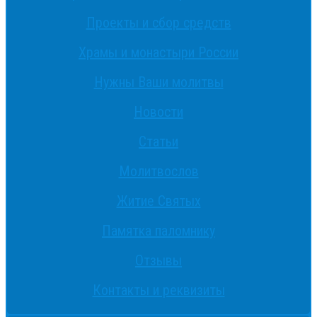
Проекты и сбор средств
Храмы и монастыри России
Нужны Ваши молитвы
Новости
Статьи
Молитвослов
Житие Святых
Памятка паломнику
Отзывы
Контакты и реквизиты