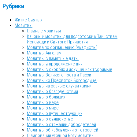
Рубрики
Житие Святых
Молитвы
Главные молитвы
Каноны и молитвы для подготовки к Таинствам
Исповеди и Святого Причастия
Молитва по соглашению (Акафисты)
Молитвы Ангелам
Молитвы в памятные даты
Молитвы в продолжение дня
Молитвы в скорбях и искушениях творимые
Молитвы Великого поста и Пасхи
Молитвы ко Пресвятой Богородице
Молитвы на разные случаи жизни
Молитвы о благоденствии
Молитвы о болящих
Молитвы о вере
Молитвы о мире
Молитвы о путешествующих
Молитвы о священстве
Молитвы о стяжании добродетелей
Молитвы об избавлении от страстей
О даровании угодной Богу молитвы