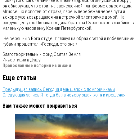
покинутого вагона начинается пьяная драка. Оглянувшись вокруг,
он обнаружил, что стоит на заснеженной платформе совсем один.
Мгновенно вспотев от страха, парень перебежал через пути и
вскоре уже возвращался на встречной электричке домой. На
следующее утро Оксана сводила брата на Смоленское кладбище в
маленькую часовенку Ксении Петербургской.
Не верящий в Бога студент глянул на образ святой и побелевшими
губами прошептал: «Господи, это она!»
Благотворительный фонд Святая Земля
Инвестиции в Душу!
Православные истории из жизни
Еще статьи
Предыдущая запись
Сегодня день шапок с помпончиками
Следующая запись
Я тогда была неверующая, хотя и крещеная
Вам также может понравиться