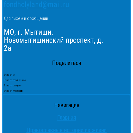
fondholyland@mail.ru
Для писем и сообщений
МО, г. Мытищи,
Новомытищинский проспект, д.
2а
Поделиться
Share on vk
Share on odnoklassniki
Share on telegram
Share on whatsapp
Навигация
Главная
Православные истории из жизни