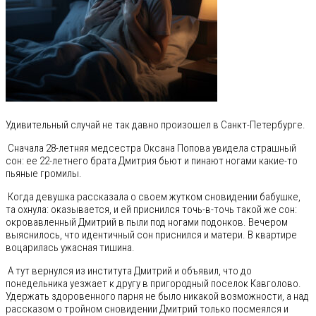
Удивительный случай не так давно произошел в Санкт-Петербурге.
Сначала 28-летняя медсестра Оксана Попова увидела страшный
сон: ее 22-летнего брата Дмитрия бьют и пинают ногами какие-то
пьяные громилы.
Когда девушка рассказала о своем жутком сновидении бабушке,
та охнула: оказывается, и ей приснился точь-в-точь такой же сон:
окровавленный Дмитрий в пыли под ногами подонков. Вечером
выяснилось, что идентичный сон приснился и матери. В квартире
воцарилась ужасная тишина.
А тут вернулся из института Дмитрий и объявил, что до
понедельника уезжает к другу в пригородный поселок Кавголово.
Удержать здоровенного парня не было никакой возможности, а над
рассказом о тройном сновидении Дмитрий только посмеялся и