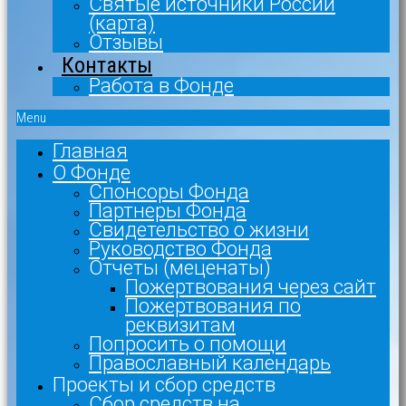
Святые источники России
(карта)
Отзывы
Контакты
Работа в Фонде
Menu
Главная
О Фонде
Спонсоры Фонда
Партнеры Фонда
Свидетельство о жизни
Руководство Фонда
Отчеты (меценаты)
Пожертвования через сайт
Пожертвования по
реквизитам
Попросить о помощи
Православный календарь
Проекты и сбор средств
Сбор средств на