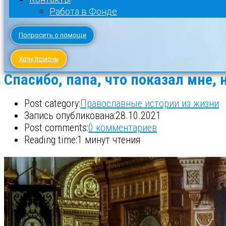
Работа в Фонде
Попросить о помощи
Хочу помочь
Спасибо, папа, что показал мне,
Post category:
Православные истории из жизни
Запись опубликована:
28.10.2021
Post comments:
0 комментариев
Reading time:
1 минут чтения