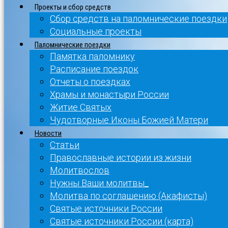
Проекты и сбор средств
Сбор средств на паломнические поездки
Социальные проекты
Паломнические поездки
Памятка паломнику
Расписание поездок
Отчеты о поездках
Храмы и монастыри России
Житие Святых
Чудотворные Иконы Божией Матери
Новости
Статьи
Православные истории из жизни
Молитвослов
Нужны Ваши молитвы_
Молитва по соглашению (Акафисты)
Святые источники России
Святые источники России (карта)