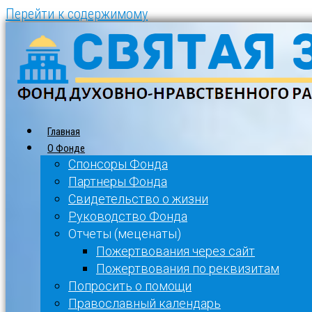
Перейти к содержимому
Главная
О Фонде
Спонсоры Фонда
Партнеры Фонда
Свидетельство о жизни
Руководство Фонда
Отчеты (меценаты)
Пожертвования через сайт
Пожертвования по реквизитам
Попросить о помощи
Православный календарь