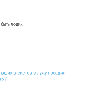
.
т быть люди».
наших атеистов в лужу посадил
ня?