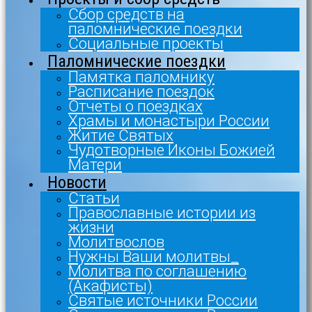
Сбор средств на
паломнические поездки
Социальные проекты
Паломнические поездки
Памятка паломнику
Расписание поездок
Отчеты о поездках
Храмы и монастыри России
Житие Святых
Чудотворные Иконы Божией
Матери
Новости
Статьи
Православные истории из
жизни
Молитвослов
Нужны Ваши молитвы_
Молитва по соглашению
(Акафисты)
Святые источники России