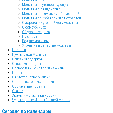
Молитвы о мире
Молитвы о путешествующих
Молитвы о священстве
Молитвы о стяжании добродетелей
Молитвы об избавлении от страстей
О даровании угодной Богу молитвы
О самоубийцах
Об усопших детях
Псалтирь
Редкие молитвы
Утренние и вечерние молитвы
Новости
Нужны Ваши Молитвы
Описания подарков
Описания поездок
Православные истории из жизни
Проекты
Свидетельство о жизни
Святые источники России
Социальные проекты
Статьи
Храмы и монастыри России
Чудотворные Иконы Божией Матери
Сегодня по календарю