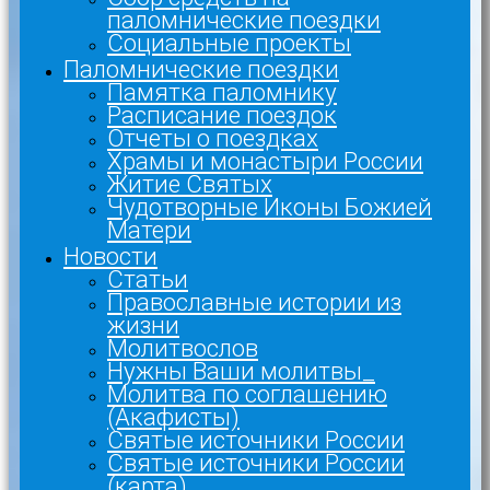
паломнические поездки
Социальные проекты
Паломнические поездки
Памятка паломнику
Расписание поездок
Отчеты о поездках
Храмы и монастыри России
Житие Святых
Чудотворные Иконы Божией
Матери
Новости
Статьи
Православные истории из
жизни
Молитвослов
Нужны Ваши молитвы_
Молитва по соглашению
(Акафисты)
Святые источники России
Святые источники России
(карта)