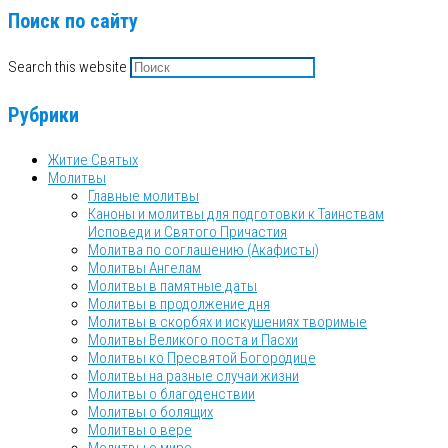
Поиск по сайту
Search this website
Рубрики
Житие Святых
Молитвы
Главные молитвы
Каноны и молитвы для подготовки к Таинствам
Исповеди и Святого Причастия
Молитва по соглашению (Акафисты)
Молитвы Ангелам
Молитвы в памятные даты
Молитвы в продолжение дня
Молитвы в скорбях и искушениях творимые
Молитвы Великого поста и Пасхи
Молитвы ко Пресвятой Богородице
Молитвы на разные случаи жизни
Молитвы о благоденствии
Молитвы о болящих
Молитвы о вере