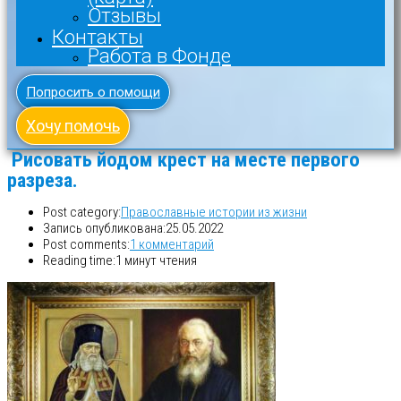
Отзывы
Контакты
Работа в Фонде
Попросить о помощи
Хочу помочь
Рисовать йодом крест на месте первого
разреза.
Post category:
Православные истории из жизни
Запись опубликована:
25.05.2022
Post comments:
1 комментарий
Reading time:
1 минут чтения