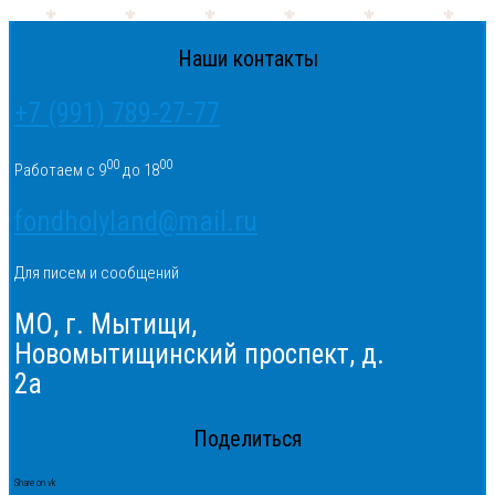
Наши контакты
+7 (991) 789-27-77
00
00
Работаем с 9
до 18
fondholyland@mail.ru
Для писем и сообщений
МО, г. Мытищи,
Новомытищинский проспект, д.
2а
Поделиться
Share on vk