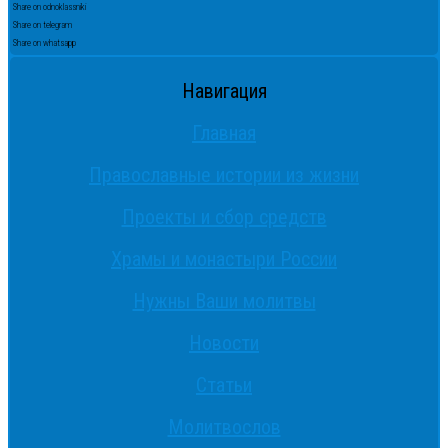
Share on odnoklassniki
Share on telegram
Share on whatsapp
Навигация
Главная
Православные истории из жизни
Проекты и сбор средств
Храмы и монастыри России
Нужны Ваши молитвы
Новости
Статьи
Молитвослов