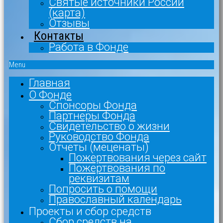
Святые источники России
(карта)
Отзывы
Контакты
Работа в Фонде
Menu
Главная
О Фонде
Спонсоры Фонда
Партнеры Фонда
Свидетельство о жизни
Руководство Фонда
Отчеты (меценаты)
Пожертвования через сайт
Пожертвования по
реквизитам
Попросить о помощи
Православный календарь
Проекты и сбор средств
Сбор средств на