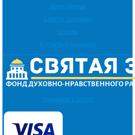
Житие Святых
Памятка паломнику
Отзывы
Контакты и реквизиты
Принимаем к оплате