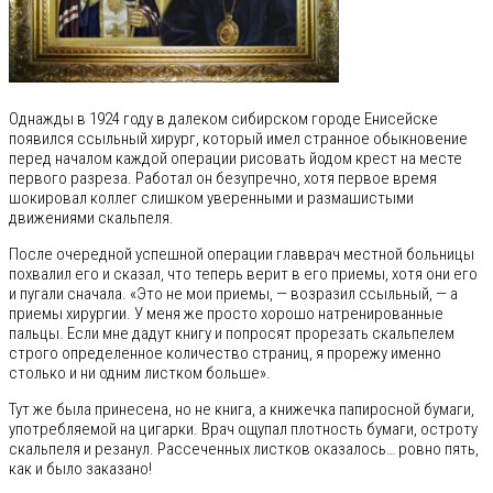
Однажды в 1924 году в далеком сибирском городе Енисейске
появился ссыльный хирург, который имел странное обыкновение
перед началом каждой операции рисовать йодом крест на месте
первого разреза. Работал он безупречно, хотя первое время
шокировал коллег слишком уверенными и размашистыми
движениями скальпеля.
После очередной успешной операции главврач местной больницы
похвалил его и сказал, что теперь верит в его приемы, хотя они его
и пугали сначала. «Это не мои приемы, — возразил ссыльный, — а
приемы хирургии. У меня же просто хорошо натренированные
пальцы. Если мне дадут книгу и попросят прорезать скальпелем
строго определенное количество страниц, я прорежу именно
столько и ни одним листком больше».
Тут же была принесена, но не книга, а книжечка папиросной бумаги,
употребляемой на цигарки. Врач ощупал плотность бумаги, остроту
скальпеля и резанул. Рассеченных листков оказалось… ровно пять,
как и было заказано!