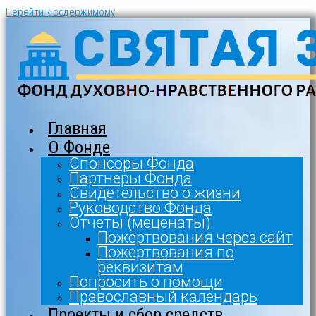
Перейти к содержимому
Главная
О Фонде
Спонсоры Фонда
Партнеры Фонда
Свидетельство о жизни
Руководство Фонда
Отчеты (меценаты)
Пожертвования через сайт
Пожертвования по
реквизитам
Попросить о помощи
Православный календарь
Проекты и сбор средств