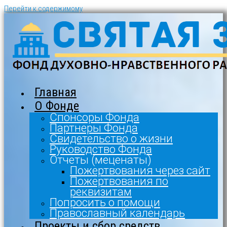
Перейти к содержимому
Главная
О Фонде
Спонсоры Фонда
Партнеры Фонда
Свидетельство о жизни
Руководство Фонда
Отчеты (меценаты)
Пожертвования через сайт
Пожертвования по
реквизитам
Попросить о помощи
Православный календарь
Проекты и сбор средств