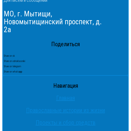
Для писем и сообщений
МО, г. Мытищи,
Новомытищинский проспект, д.
2а
Поделиться
Share on vk
Share on odnoklassniki
Share on telegram
Share on whatsapp
Навигация
Главная
Православные истории из жизни
Проекты и сбор средств