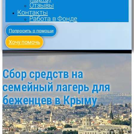
Отзывы
Контакты
Работа в Фонде
Попросить о помощи
Хочу помочь
Сбор средств на
семейный лагерь для
беженцев в Крыму