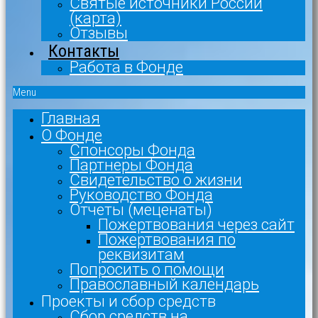
Святые источники России
(карта)
Отзывы
Контакты
Работа в Фонде
Menu
Главная
О Фонде
Спонсоры Фонда
Партнеры Фонда
Свидетельство о жизни
Руководство Фонда
Отчеты (меценаты)
Пожертвования через сайт
Пожертвования по
реквизитам
Попросить о помощи
Православный календарь
Проекты и сбор средств
Сбор средств на