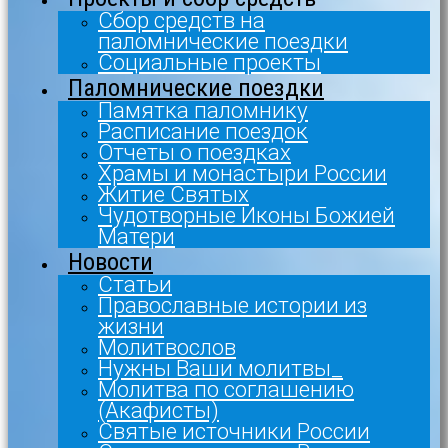
Сбор средств на
паломнические поездки
Социальные проекты
Паломнические поездки
Памятка паломнику
Расписание поездок
Отчеты о поездках
Храмы и монастыри России
Житие Святых
Чудотворные Иконы Божией
Матери
Новости
Статьи
Православные истории из
жизни
Молитвослов
Нужны Ваши молитвы_
Молитва по соглашению
(Акафисты)
Святые источники России