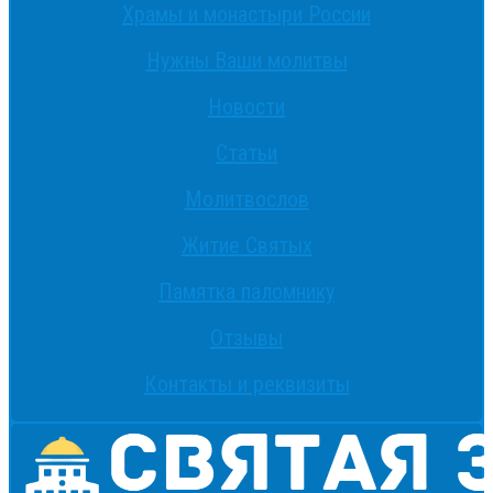
Храмы и монастыри России
Нужны Ваши молитвы
Новости
Статьи
Молитвослов
Житие Святых
Памятка паломнику
Отзывы
Контакты и реквизиты