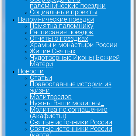
паломнические поездки
Социальные проекты
Паломнические поездки
Памятка паломнику
Расписание поездок
Отчеты о поездках
Храмы и монастыри России
Житие Святых
Чудотворные Иконы Божией
Матери
Новости
Статьи
Православные истории из
жизни
Молитвослов
Нужны Ваши молитвы_
Молитва по соглашению
(Акафисты)
Святые источники России
Святые источники России
(карта)