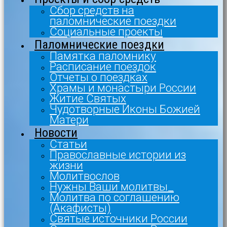
Сбор средств на
паломнические поездки
Социальные проекты
Паломнические поездки
Памятка паломнику
Расписание поездок
Отчеты о поездках
Храмы и монастыри России
Житие Святых
Чудотворные Иконы Божией
Матери
Новости
Статьи
Православные истории из
жизни
Молитвослов
Нужны Ваши молитвы_
Молитва по соглашению
(Акафисты)
Святые источники России