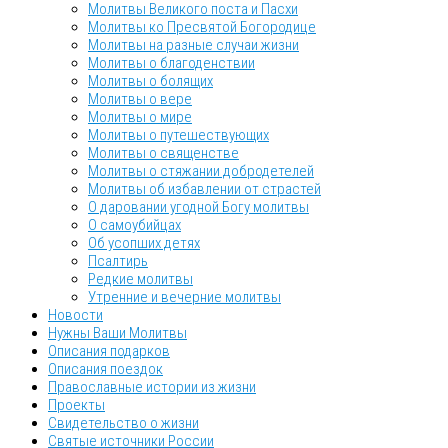
Молитвы Великого поста и Пасхи
Молитвы ко Пресвятой Богородице
Молитвы на разные случаи жизни
Молитвы о благоденствии
Молитвы о болящих
Молитвы о вере
Молитвы о мире
Молитвы о путешествующих
Молитвы о священстве
Молитвы о стяжании добродетелей
Молитвы об избавлении от страстей
О даровании угодной Богу молитвы
О самоубийцах
Об усопших детях
Псалтирь
Редкие молитвы
Утренние и вечерние молитвы
Новости
Нужны Ваши Молитвы
Описания подарков
Описания поездок
Православные истории из жизни
Проекты
Свидетельство о жизни
Святые источники России