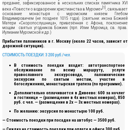
предание, зафиксированное в нескольких списках памятника XVI
[1]
века «Повести о водворении христианства в Муроме»
, связывает
основание монастыря с муромским князем Глебом
Владимировичем (не позднее 1015 года). (святыни: икона Божией
Матери «Скоропослушница», привезённая с Афона, поклонение
мощам святых угодников Божиих (прп. Илии Муромца, св. прав.
Иулиании Муромской и др.)
Прибытие паломников в г. Москву (около 22 часов, зависит от
дорожной ситуации).
СТОИМОСТЬ ПОЕЗДКИ: 3 200 руб./чел.
В стоимость поездки входит: автотранспортное
обслуживание по всему маршруту, услуги
православного экскурсовода, паломнические
экскурсии по святым местам, участие в
богослужениях, монастырская трапеза (по программе).
Дополнительно оплачивается в Дивеево: 600 за ночлег
в гостинице — (размещение в 4х местных номерах), 850
руб. с чел. — (размещение в 2х — 3х местных номерах).
По желанию: эксурсия по монастырю 100 руб.
— Стоимость поездки при посадке на автобус — 3500 руб.
— Скидка на стоимость поездки при оплате в офисе 300 руб.