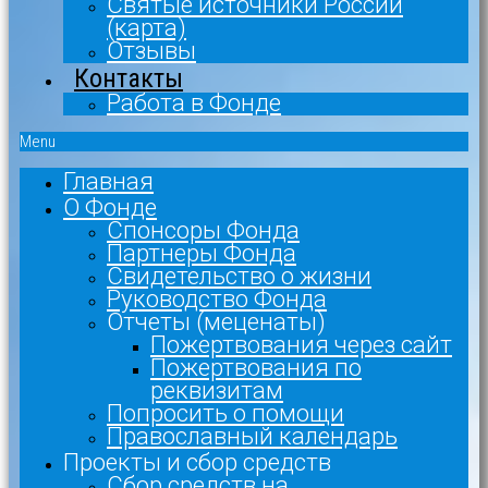
Святые источники России
(карта)
Отзывы
Контакты
Работа в Фонде
Menu
Главная
О Фонде
Спонсоры Фонда
Партнеры Фонда
Свидетельство о жизни
Руководство Фонда
Отчеты (меценаты)
Пожертвования через сайт
Пожертвования по
реквизитам
Попросить о помощи
Православный календарь
Проекты и сбор средств
Сбор средств на