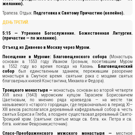
желанию).
Трапеза. Отдых.
Подготовка к Святому Причастию (келейно).
ДЕНЬ ТРЕТИЙ.
5:15 — Утреннее Богослужение. Божественная Литургия.
(причастие — по желанию).
Отъезд из Дивеево в Москву через Муром.
Посещение в Муроме: Благовещенского собора
(Монастырь
основан в 1553 году Иваном Грозным, посетившим Муром
в 1552 году во время похода на Казань.
Благовещенский
собор
был единственным зданием, пережившим разорение
монастыря в Смутное время. святыни: рака с мощами святых
благоверных князей Константина, Михаила и Федора).
Троицкого монастыря —
монастырь основан во второй четверти
XVII века (1643) муромским купцом Тарасием Борисовичем
Цветновым, по мнению ряда краеведов — на месте так
называемого «старого городища», где первоначально в период XI—
XIII веков располагался деревянный кафедральный собор в честь
святых Бориса и Глеба, а позднее существовал деревянный Свято-
Троицкий храм. (святыни: святые мощи св. блгв. кн. Петра и св.
блгв. княгини Февронии,источник).
Спасо-Преображенского мужского монастыря —
местное