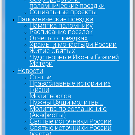
паломнические поездки
Социальные проекты
Паломнические поездки
Памятка паломнику
Расписание поездок
Отчеты о поездках
Храмы и монастыри России
Житие Святых
Чудотворные Иконы Божией
Матери
Новости
Статьи
Православные истории из
жизни
Молитвослов
Нужны Ваши молитвы_
Молитва по соглашению
(Акафисты)
Святые источники России
Святые источники России
(карта)