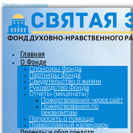
Перейти к содержимому
Главная
О Фонде
Спонсоры Фонда
Партнеры Фонда
Свидетельство о жизни
Руководство Фонда
Отчеты (меценаты)
Пожертвования через сайт
Пожертвования по
реквизитам
Попросить о помощи
Православный календарь
Проекты и сбор средств