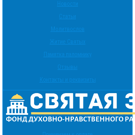
Новости
Статьи
Молитвослов
Житие Святых
Памятка паломнику
Отзывы
Контакты и реквизиты
Принимаем к оплате