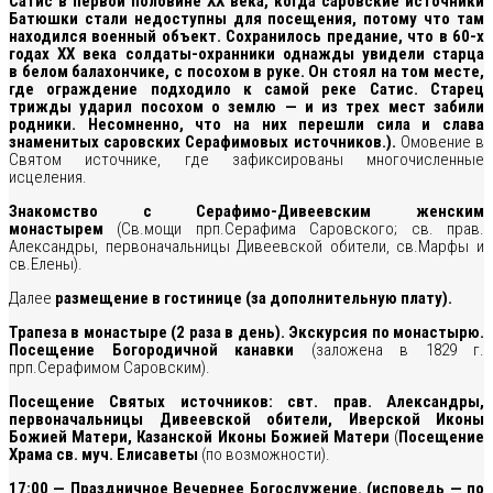
Сатис в первой половине XX века, когда саровские источники
Батюшки стали недоступны для посещения, потому что там
находился военный объект. Сохранилось предание, что в 60-х
годах ХХ века солдаты-охранники однажды увидели старца
в белом балахончике, с посохом в руке. Он стоял на том месте,
где ограждение подходило к самой реке Сатис. Старец
трижды ударил посохом о землю — и из трех мест забили
родники. Несомненно, что на них перешли сила и слава
знаменитых саровских Серафимовых источников.).
Омовение в
Святом источнике, где зафиксированы многочисленные
исцеления.
Знакомство с Серафимо-Дивеевским женским
монастырем
(Св.мощи прп.Серафима Саровского; св. прав.
Александры, первоначальницы Дивеевской обители, св.Марфы и
св.Елены).
Далее
размещение в гостинице (за дополнительную плату).
Трапеза в монастыре (2 раза в день). Экскурсия по монастырю.
Посещение Богородичной канавки
(заложена в 1829 г.
прп.Серафимом Саровским).
Посещение Святых источников: свт. прав. Александры,
первоначальницы Дивеевской обители,
Иверской Иконы
Божией Матери,
Казанской Иконы Божией Матери
(
Посещение
Храма св. муч. Елисаветы
(по возможности).
17:00 — Праздничное Вечернее Богослужение. (исповедь — по