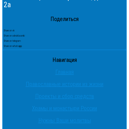
2а
Поделиться
Share on vk
Share on odnoklassniki
Share on telegram
Share on whatsapp
Навигация
Главная
Православные истории из жизни
Проекты и сбор средств
Храмы и монастыри России
Нужны Ваши молитвы