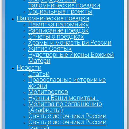
паломнические поездки
Социальные проекты
Паломнические поездки
Памятка паломнику
Расписание поездок
Отчеты о поездках
Храмы и монастыри России
Житие Святых
Чудотворные Иконы Божией
Матери
Новости
Статьи
Православные истории из
жизни
Молитвослов
Нужны Ваши молитвы_
Молитва по соглашению
(Акафисты)
Святые источники России
Святые источники России
(карта)