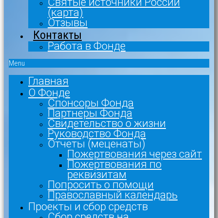
Святые источники России
(карта)
Отзывы
Контакты
Работа в Фонде
Menu
Главная
О Фонде
Спонсоры Фонда
Партнеры Фонда
Свидетельство о жизни
Руководство Фонда
Отчеты (меценаты)
Пожертвования через сайт
Пожертвования по
реквизитам
Попросить о помощи
Православный календарь
Проекты и сбор средств
Сбор средств на