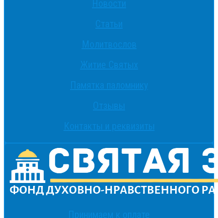
Новости
Статьи
Молитвослов
Житие Святых
Памятка паломнику
Отзывы
Контакты и реквизиты
Принимаем к оплате