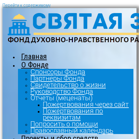
Перейти к содержимому
Главная
О Фонде
Спонсоры Фонда
Партнеры Фонда
Свидетельство о жизни
Руководство Фонда
Отчеты (меценаты)
Пожертвования через сайт
Пожертвования по
реквизитам
Попросить о помощи
Православный календарь
Проекты и сбор средств