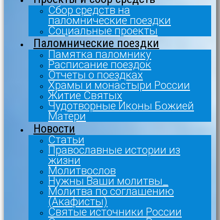
Сбор средств на
паломнические поездки
Социальные проекты
Паломнические поездки
Памятка паломнику
Расписание поездок
Отчеты о поездках
Храмы и монастыри России
Житие Святых
Чудотворные Иконы Божией
Матери
Новости
Статьи
Православные истории из
жизни
Молитвослов
Нужны Ваши молитвы_
Молитва по соглашению
(Акафисты)
Святые источники России