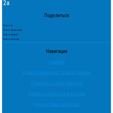
2а
Поделиться
Share on vk
Share on odnoklassniki
Share on telegram
Share on whatsapp
Навигация
Главная
Православные истории из жизни
Проекты и сбор средств
Храмы и монастыри России
Нужны Ваши молитвы