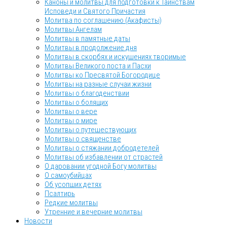
Каноны и молитвы для подготовки к Таинствам
Исповеди и Святого Причастия
Молитва по соглашению (Акафисты)
Молитвы Ангелам
Молитвы в памятные даты
Молитвы в продолжение дня
Молитвы в скорбях и искушениях творимые
Молитвы Великого поста и Пасхи
Молитвы ко Пресвятой Богородице
Молитвы на разные случаи жизни
Молитвы о благоденствии
Молитвы о болящих
Молитвы о вере
Молитвы о мире
Молитвы о путешествующих
Молитвы о священстве
Молитвы о стяжании добродетелей
Молитвы об избавлении от страстей
О даровании угодной Богу молитвы
О самоубийцах
Об усопших детях
Псалтирь
Редкие молитвы
Утренние и вечерние молитвы
Новости