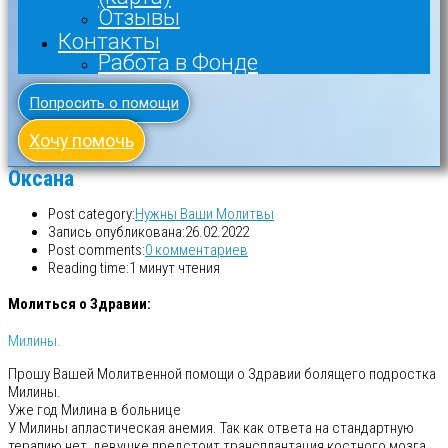
Отзывы
Контакты
Работа в Фонде
Попросить о помощи
Хочу помочь
Оксана
Post category:
Нужны Ваши Молитвы
Запись опубликована:
26.02.2022
Post comments:
0 комментариев
Reading time:
1 минут чтения
Молиться о Здравии:
Милины.
Прошу Вашей Молитвенной помощи о Здравии болящего подростка
Милины.
Уже год Милина в больнице
У Милины апластическая анемия. Так как ответа на стандартную
терапию нет, девушке предстоит трансплантация костного мозга.