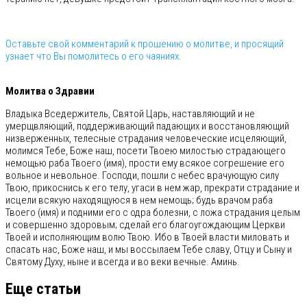
Оставьте свой комментарий к прошению о молитве, и просящий
узнает что Вы помолитесь о его чаяниях.
⠀
Молитва о Здравии
Владыка Вседержитель, Святой Царь, наставляющий и не
умерщвляющий, поддерживающий падающих и восстановляющий
низверженных, телесные страдания человеческие исцеляющий,
молимся Тебе, Боже наш, посети Твоею милостью страдающего
немощью раба Твоего (имя), прости ему всякое согрешение его
вольное и невольное. Господи, пошли с небес врачующую силу
Твою, прикоснись к его телу, угаси в нем жар, прекрати страдание и
исцели всякую находящуюся в нем немощь; будь врачом раба
Твоего (имя) и подними его с одра болезни, с ложа страдания целым
и совершенно здоровым; сделай его благоугождающим Церкви
Твоей и исполняющим волю Твою. Ибо в Твоей власти миловать и
спасать нас, Боже наш, и мы воссылаем Тебе славу, Отцу и Сыну и
Святому Духу, ныне и всегда и во веки вечные. Аминь.
Еще статьи