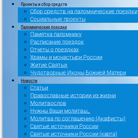
Проекты и сбор средств
Сбор средств на паломнические поездки
Социальные проекты
Паломнические поездки
Памятка паломнику
Расписание поездок
Отчеты о поездках
Храмы и монастыри России
Житие Святых
Чудотворные Иконы Божией Матери
Новости
Статьи
Православные истории из жизни
Молитвослов
Нужны Ваши молитвы_
Молитва по соглашению (Акафисты)
Святые источники России
Святые источники России (карта)