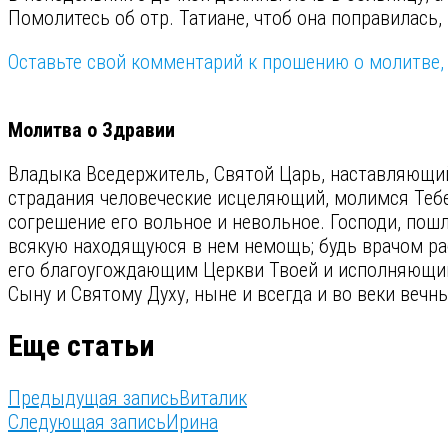
Помолитесь об отр. Татиане, чтоб она поправилась, 
Оставьте свой комментарий к прошению о молитве, 
⠀
Молитва о Здравии
Владыка Вседержитель, Святой Царь, наставляющ
страдания человеческие исцеляющий, молимся Тебе
согрешение его вольное и невольное. Господи, пошл
всякую находящуюся в нем немощь; будь врачом раб
его благоугождающим Церкви Твоей и исполняющим 
Сыну и Святому Духу, ныне и всегда и во веки вечн
Еще статьи
Предыдущая запись
Виталик
Следующая запись
Ирина