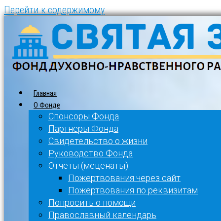
Перейти к содержимому
Главная
О Фонде
Спонсоры Фонда
Партнеры Фонда
Свидетельство о жизни
Руководство Фонда
Отчеты (меценаты)
Пожертвования через сайт
Пожертвования по реквизитам
Попросить о помощи
Православный календарь