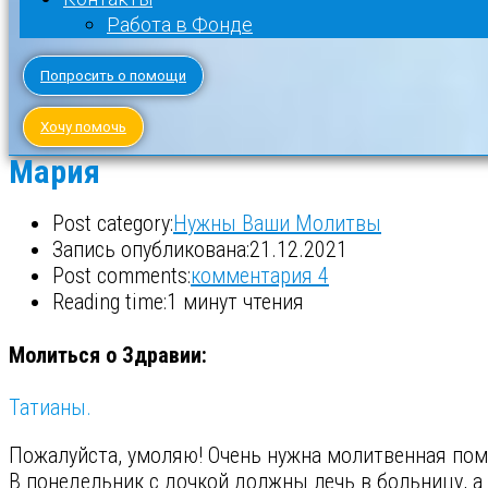
Работа в Фонде
Попросить о помощи
Хочу помочь
Мария
Post category:
Нужны Ваши Молитвы
Запись опубликована:
21.12.2021
Post comments:
комментария 4
Reading time:
1 минут чтения
Молиться о Здравии:
Татианы.
Пожалуйста, умоляю! Очень нужна молитвенная по
В понедельник с дочкой должны лечь в больницу, а 