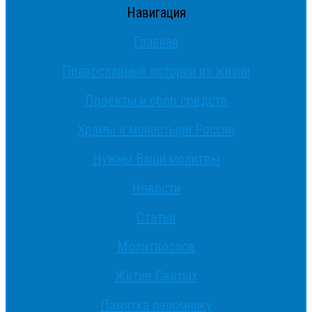
Навигация
Главная
Православные истории из жизни
Проекты и сбор средств
Храмы и монастыри России
Нужны Ваши молитвы
Новости
Статьи
Молитвослов
Житие Святых
Памятка паломнику