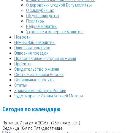
О даровании угодной Богу молитвы
О самоубийцах
Об усопших детях
Псалтирь
Редкие молитвы
Утренние и вечерние молитвы
Новости
Нужны Ваши Молитвы
Описания подарков
Описания поездок
Православные истории из жизни
Проекты
Свидетельство о жизни
Святые источники России
Социальные проекты
Статьи
Храмы и монастыри России
Чудотворные Иконы Божией Матери
Сегодня по календарю
Пятница, 7 августа 2026 г.
(25 июля ст.ст.)
Седмица 10-я по Пятидесятнице