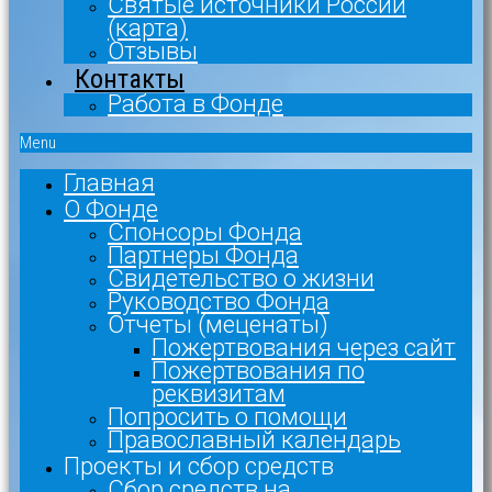
Святые источники России
(карта)
Отзывы
Контакты
Работа в Фонде
Menu
Главная
О Фонде
Спонсоры Фонда
Партнеры Фонда
Свидетельство о жизни
Руководство Фонда
Отчеты (меценаты)
Пожертвования через сайт
Пожертвования по
реквизитам
Попросить о помощи
Православный календарь
Проекты и сбор средств
Сбор средств на