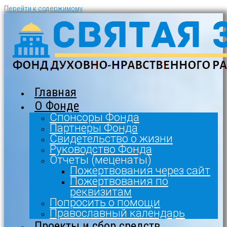
Перейти к содержимому
Главная
О Фонде
Спонсоры Фонда
Партнеры Фонда
Свидетельство о жизни
Руководство Фонда
Отчеты (меценаты)
Пожертвования через сайт
Пожертвования по
реквизитам
Попросить о помощи
Православный календарь
Проекты и сбор средств