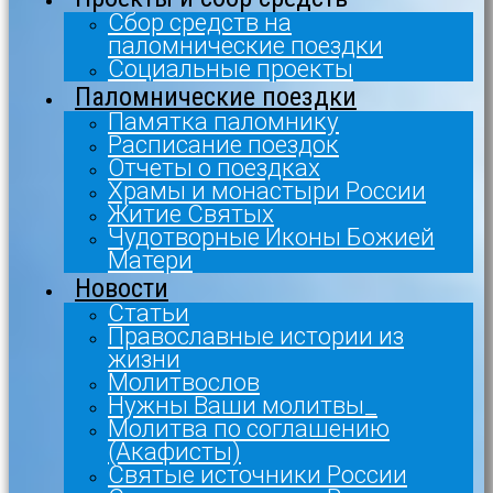
Сбор средств на
паломнические поездки
Социальные проекты
Паломнические поездки
Памятка паломнику
Расписание поездок
Отчеты о поездках
Храмы и монастыри России
Житие Святых
Чудотворные Иконы Божией
Матери
Новости
Статьи
Православные истории из
жизни
Молитвослов
Нужны Ваши молитвы_
Молитва по соглашению
(Акафисты)
Святые источники России