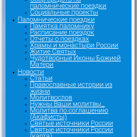
паломнические поездки
Социальные проекты
Паломнические поездки
Памятка паломнику
Расписание поездок
Отчеты о поездках
Храмы и монастыри России
Житие Святых
Чудотворные Иконы Божией
Матери
Новости
Статьи
Православные истории из
жизни
Молитвослов
Нужны Ваши молитвы_
Молитва по соглашению
(Акафисты)
Святые источники России
Святые источники России
(карта)