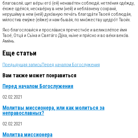
благоволи́; щит ве́ры его́ (ея́) ненаве́тен соблюди́; нетле́ния оде́жду,
е́юже оде́яся, нескве́рну в нем (ней) и небла́знену сохрани́,
неруши́му в нем (ней) духо́вную печа́ть благода́ти Твоея́ соблюда́я,
ми́лостив ему́же (ейже) и нам быва́я, по мно́жеству щедро́т Твои́х.
Я́ко благослови́ся и просла́вися пречестно́е и великоле́пое и́мя
Твое́, Отца́ и Сы́на и Свята́го Ду́ха, ны́не и при́сно и во ве́ки веко́в.
Ами́нь.
Еще статьи
Предыдущая запись
Перед началом Богослужения
Вам также может понравиться
Перед началом Богослужения
02.02.2021
Молитвы миссионера, или как молиться за
неправославных?
02.02.2021
Молитва миссионера