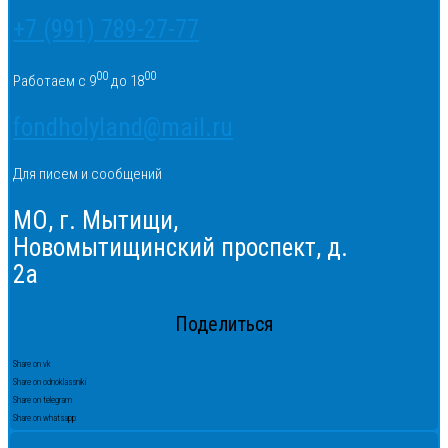
+7 (991) 789-27-77
00
00
Работаем с 9
до 18
fondholyland@mail.ru
Для писем и сообщений
МО, г. Мытищи,
Новомытищинский проспект, д.
2а
Поделиться
Share on vk
Share on odnoklassniki
Share on telegram
Share on whatsapp