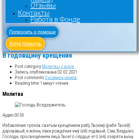
Отзывы
Контакты
Работа в Фонде
Попросить о помощи
Хочу помочь
В годовщину крещения
Post category:
Молитвы о вере
Запись опубликована:
02.02.2021
Post comments:
0 комментариев
Reading time:
1 минут чтения
Молитва
Аудио:
00:50
Избавле́ние грехо́в святы́м креще́нием рабу́ Твоему́ (рабе́ Твое́й)
дарова́вый, и жи́знь па́ки рожде́ния ему́ (ей) пода́вый, Сам, Влады́ко
Го́споди, просвеще́нием лица́ Твоего́ се́рдце его́ (ея́) озаря́ти вы́ну