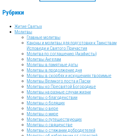
Рубрики
Житие Святых
Молитвы
Главные молитвы
Каноны и молитвы для подготовки к Таинствам
Исповеди и Святого Причастия
Молитва по соглашению (Акафисты)
Молитвы Ангелам
Молитвы в памятные даты
Молитвы в продолжение дня
Молитвы в скорбях и искушениях творимые
Молитвы Великого поста и Пасхи
Молитвы ко Пресвятой Богородице
Молитвы на разные случаи жизни
Молитвы о благоденствии
Молитвы о болящих
Молитвы о вере
Молитвы о мире
Молитвы о путешествующих
Молитвы о священстве
Молитвы о стяжании добродетелей
Молитвы об избавлении от страстей