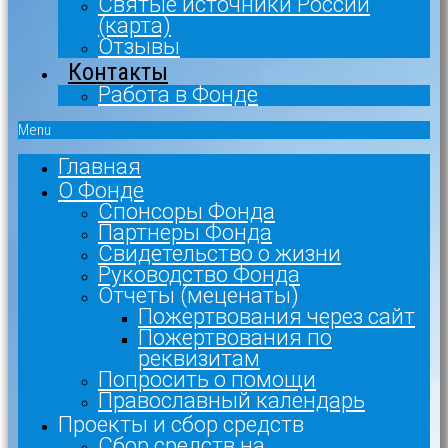
Святые источники России
(карта)
Отзывы
Контакты
Работа в Фонде
Menu
Главная
О Фонде
Спонсоры Фонда
Партнеры Фонда
Свидетельство о жизни
Руководство Фонда
Отчеты (меценаты)
Пожертвования через сайт
Пожертвования по
реквизитам
Попросить о помощи
Православный календарь
Проекты и сбор средств
Сбор средств на