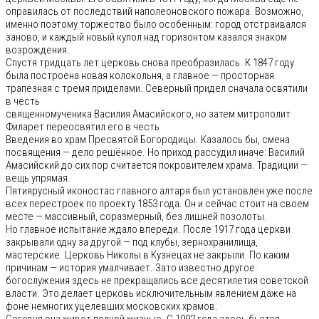
оправилась от последствий наполеоновского пожара. Возможно,
именно поэтому торжество было особенным: город отстраивался
заново, и каждый новый купол над горизонтом казался знаком
возрождения.
Спустя тридцать лет церковь снова преобразилась. К 1847 году
была построена новая колокольня, а главное — просторная
трапезная с тремя приделами. Северный придел сначала освятили
в честь
священномученика Василия Амасийского, но затем митрополит
Филарет переосвятил его в честь
Введения во храм Пресвятой Богородицы. Казалось бы, смена
посвящения — дело решённое. Но приход рассудил иначе: Василий
Амасийский до сих пор считается покровителем храма. Традиции —
вещь упрямая.
Пятиярусный иконостас главного алтаря был установлен уже после
всех перестроек по проекту 1853 года. Он и сейчас стоит на своем
месте — массивный, соразмерный, без лишней позолоты.
Но главное испытание ждало впереди. После 1917 года церкви
закрывали одну за другой — под клубы, зернохранилища,
мастерские. Церковь Николы в Кузнецах не закрыли. По каким
причинам — история умалчивает. Зато известно другое:
богослужения здесь не прекращались все десятилетия советской
власти. Это делает церковь исключительным явлением даже на
фоне немногих уцелевших московских храмов.