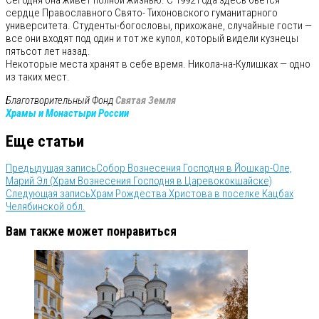
Сегодня она живет полной жизнью. С 1992 года здесь бьется
сердце Православного Свято- Тихоновского гуманитарного
университета. Студенты-богословы, прихожане, случайные гости —
все они входят под один и тот же купол, который видели кузнецы
пятьсот лет назад.
Некоторые места хранят в себе время. Никола-на-Кулишках — одно
из таких мест.
Благотворительный Фонд
Святая Земля
Храмы и Монастыри России
Еще статьи
Предыдущая запись
Собор Вознесения Господня в Йошкар-Оле,
Марий Эл (Храм Вознесения Господня в Царевококшайске)
Следующая запись
Храм Рождества Христова в поселке Кацбах
Челябинской обл.
Вам также может понравиться