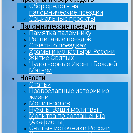
Сбор средств на
паломнические поездки
Социальные проекты
Паломнические поездки
Памятка паломнику
Расписание поездок
Отчеты о поездках
Храмы и монастыри России
Житие Святых
Чудотворные Иконы Божией
Матери
Новости
Статьи
Православные истории из
жизни
Молитвослов
Нужны Ваши молитвы_
Молитва по соглашению
(Акафисты)
Святые источники России