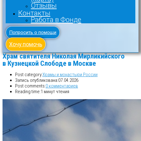
Отзывы
Контакты
Работа в Фонде
Попросить о помощи
Хочу помочь
Храм святителя Николая Мирликийского
в Кузнецкой Слободе в Москве
Post category:
Храмы и монастыри России
Запись опубликована:
07.04.2026
Post comments:
0 комментариев
Reading time:
1 минут чтения