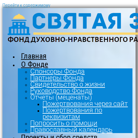
Перейти к содержимому
Главная
О Фонде
Спонсоры Фонда
Партнеры Фонда
Свидетельство о жизни
Руководство Фонда
Отчеты (меценаты)
Пожертвования через сайт
Пожертвования по
реквизитам
Попросить о помощи
Православный календарь
Проекты и сбор средств