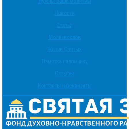
Нужны Ваши молитвы
Новости
Статьи
Молитвослов
Житие Святых
Памятка паломнику
Отзывы
Контакты и реквизиты