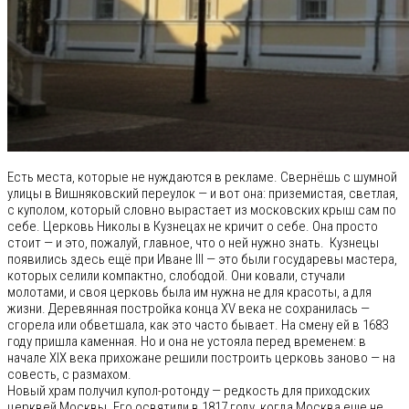
Есть места, которые не нуждаются в рекламе. Свернёшь с шумной
улицы в Вишняковский переулок — и вот она: приземистая, светлая,
с куполом, который словно вырастает из московских крыш сам по
себе. Церковь Николы в Кузнецах не кричит о себе. Она просто
стоит — и это, пожалуй, главное, что о ней нужно знать. Кузнецы
появились здесь ещё при Иване III — это были государевы мастера,
которых селили компактно, слободой. Они ковали, стучали
молотами, и своя церковь была им нужна не для красоты, а для
жизни. Деревянная постройка конца XV века не сохранилась —
сгорела или обветшала, как это часто бывает. На смену ей в 1683
году пришла каменная. Но и она не устояла перед временем: в
начале XIX века прихожане решили построить церковь заново — на
совесть, с размахом.
Новый храм получил купол-ротонду — редкость для приходских
церквей Москвы. Его освятили в 1817 году, когда Москва еще не