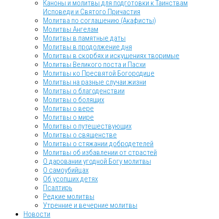
Каноны и молитвы для подготовки к Таинствам
Исповеди и Святого Причастия
Молитва по соглашению (Акафисты)
Молитвы Ангелам
Молитвы в памятные даты
Молитвы в продолжение дня
Молитвы в скорбях и искушениях творимые
Молитвы Великого поста и Пасхи
Молитвы ко Пресвятой Богородице
Молитвы на разные случаи жизни
Молитвы о благоденствии
Молитвы о болящих
Молитвы о вере
Молитвы о мире
Молитвы о путешествующих
Молитвы о священстве
Молитвы о стяжании добродетелей
Молитвы об избавлении от страстей
О даровании угодной Богу молитвы
О самоубийцах
Об усопших детях
Псалтирь
Редкие молитвы
Утренние и вечерние молитвы
Новости