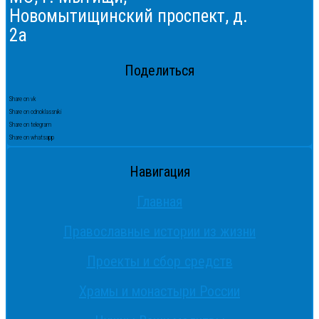
Новомытищинский проспект, д.
2а
Поделиться
Share on vk
Share on odnoklassniki
Share on telegram
Share on whatsapp
Навигация
Главная
Православные истории из жизни
Проекты и сбор средств
Храмы и монастыри России