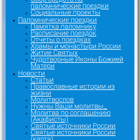
паломнические поездки
Социальные проекты
Паломнические поездки
Памятка паломнику
Расписание поездок
Отчеты о поездках
Храмы и монастыри России
Житие Святых
Чудотворные Иконы Божией
Матери
Новости
Статьи
Православные истории из
жизни
Молитвослов
Нужны Ваши молитвы_
Молитва по соглашению
(Акафисты)
Святые источники России
Святые источники России
(карта)