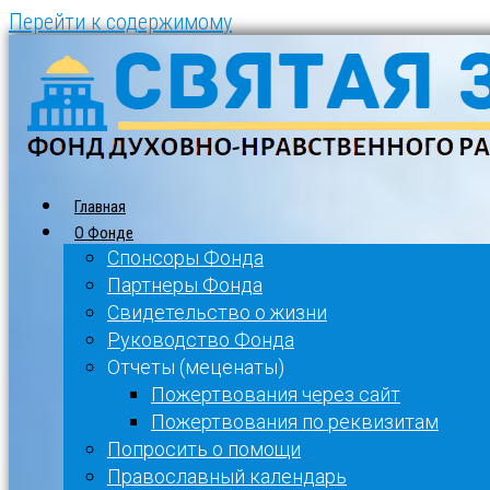
Перейти к содержимому
Главная
О Фонде
Спонсоры Фонда
Партнеры Фонда
Свидетельство о жизни
Руководство Фонда
Отчеты (меценаты)
Пожертвования через сайт
Пожертвования по реквизитам
Попросить о помощи
Православный календарь