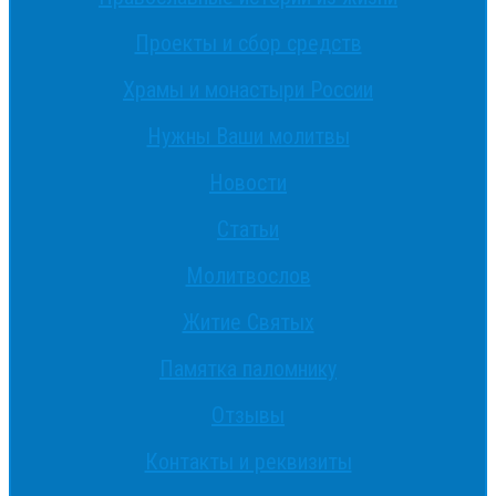
Проекты и сбор средств
Храмы и монастыри России
Нужны Ваши молитвы
Новости
Статьи
Молитвослов
Житие Святых
Памятка паломнику
Отзывы
Контакты и реквизиты