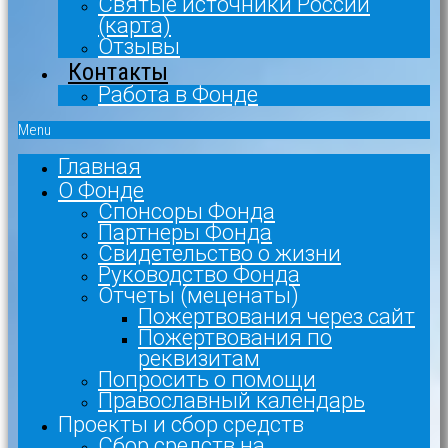
Святые источники России
(карта)
Отзывы
Контакты
Работа в Фонде
Menu
Главная
О Фонде
Спонсоры Фонда
Партнеры Фонда
Свидетельство о жизни
Руководство Фонда
Отчеты (меценаты)
Пожертвования через сайт
Пожертвования по
реквизитам
Попросить о помощи
Православный календарь
Проекты и сбор средств
Сбор средств на