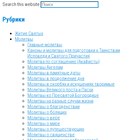
Search this website
Рубрики
Житие Святых
Молитвы
Главные молитвы
Каноны и молитвы для подготовки к Таинствам
Исповеди и Святого Причастия
Молитва по соглашению (Акафисты)
Молитвы Ангелам
Молитвы в памятные даты
Молитвы в продолжение дня
Молитвы в скорбях и искушениях творимые
Молитвы Великого поста и Пасхи
Молитвы ко Пресвятой Богородице
Молитвы на разные случаи жизни
Молитвы о благоденствии
Молитвы о болящих
Молитвы о вере
Молитвы о мире
Молитвы о путешествующих
Молитвы о священстве