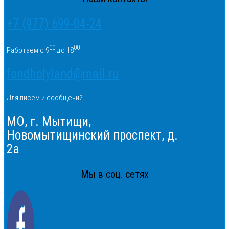
+7 (977) 699-04-24
00
00
Работаем с 9
до 18
fondholyland@mail.ru
Для писем и сообщений
МО, г. Мытищи,
Новомытищинский проспект, д.
2а
Мы в соц. сетях