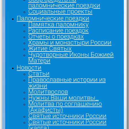
паломнические поездки
Социальные проекты
Паломнические поездки
Памятка паломнику
Расписание поездок
Отчеты о поездках
Храмы и монастыри России
Житие Святых
Чудотворные Иконы Божией
Матери
Новости
Статьи
Православные истории из
жизни
Молитвослов
Нужны Ваши молитвы_
Молитва по соглашению
(Акафисты)
Святые источники России
Святые источники России
(карта)