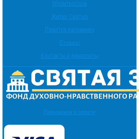
Молитвослов
Житие Святых
Памятка паломнику
Отзывы
Контакты и реквизиты
Принимаем к оплате