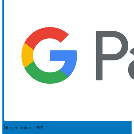
[hfe_template id='932']