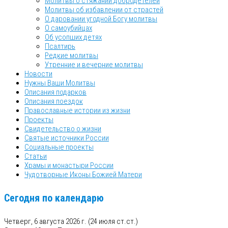
Молитвы о стяжании добродетелей
Молитвы об избавлении от страстей
О даровании угодной Богу молитвы
О самоубийцах
Об усопших детях
Псалтирь
Редкие молитвы
Утренние и вечерние молитвы
Новости
Нужны Ваши Молитвы
Описания подарков
Описания поездок
Православные истории из жизни
Проекты
Свидетельство о жизни
Святые источники России
Социальные проекты
Статьи
Храмы и монастыри России
Чудотворные Иконы Божией Матери
Сегодня по календарю
Четверг, 6 августа 2026 г.
(24 июля ст.ст.)