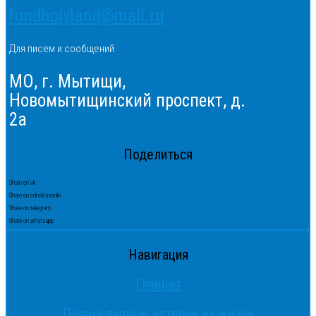
fondholyland@mail.ru
Для писем и сообщений
МО, г. Мытищи,
Новомытищинский проспект, д.
2а
Поделиться
Share on vk
Share on odnoklassniki
Share on telegram
Share on whatsapp
Навигация
Главная
Православные истории из жизни