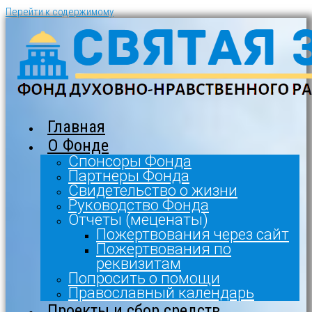
Перейти к содержимому
Главная
О Фонде
Спонсоры Фонда
Партнеры Фонда
Свидетельство о жизни
Руководство Фонда
Отчеты (меценаты)
Пожертвования через сайт
Пожертвования по
реквизитам
Попросить о помощи
Православный календарь
Проекты и сбор средств