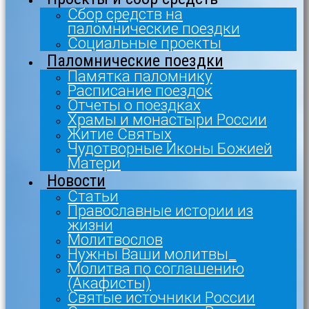
Сбор средств на
паломнические поездки
Социальные проекты
Паломнические поездки
Памятка паломнику
Расписание поездок
Отчеты о поездках
Храмы и монастыри России
Житие Святых
Чудотворные Иконы Божией
Матери
Новости
Статьи
Православные истории из
жизни
Молитвослов
Нужны Ваши молитвы_
Молитва по соглашению
(Акафисты)
Святые источники России